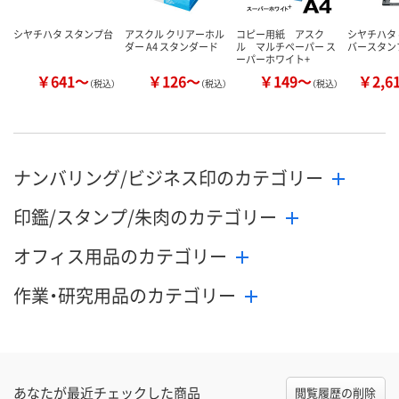
シヤチハタ スタンプ台
アスクル クリアーホル
コピー用紙 アスク
シヤチハタ
ダー A4 スタンダード
ル マルチペーパー ス
バースタンプ 
ーパーホワイト+
￥641～
￥126～
￥149～
￥2,6
（税込）
（税込）
（税込）
ナンバリング/ビジネス印のカテゴリー
印鑑/スタンプ/朱肉のカテゴリー
オフィス用品のカテゴリー
作業・研究用品のカテゴリー
あなたが最近チェックした商品
閲覧履歴の削除