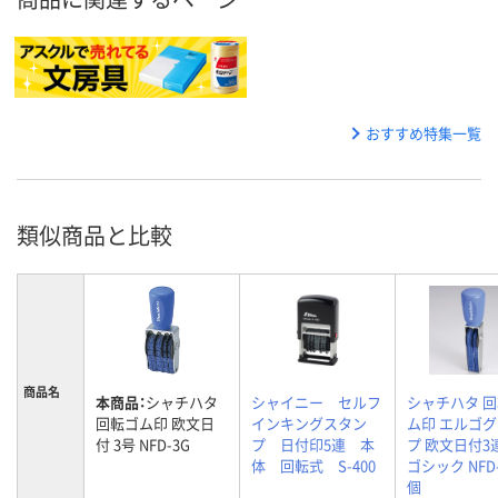
おすすめ特集一覧
類似商品と比較
商品名
本商品：
シャチハタ
シャイニー セルフ
シャチハタ 
回転ゴム印 欧文日
インキングスタン
ム印 エルゴ
付 3号 NFD-3G
プ 日付印5連 本
プ 欧文日付3連
体 回転式 S-400
ゴシック NFD-
個