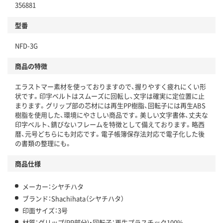
356881
型番
NFD-3G
商品の特徴
エラストマー素材を使っておりますので、握りやすく疲れにくい形
状です。印字ベルトはスムーズに回転し、文字は確実に定位置に止
まります。グリップ部の芯材には再生PP樹脂、回転子には再生ABS
樹脂を使用した、環境にやさしい商品です。美しい文字書体、丈夫な
印字ベルト、錆びないフレームを特徴として備えております。略西
暦、元号どちらにも対応です。電子帳簿保存法対応で電子化した後
の書類の整理にも。
商品仕様
メーカー：シヤチハタ
ブランド：Shachihata（シヤチハタ）
印面サイズ：3号
材質：グリップ(PP部分)・回転子：再生プラスチック100%