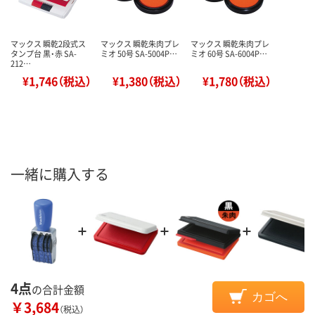
マックス 瞬乾2段式ス
マックス 瞬乾朱肉プレ
マックス 瞬乾朱肉プレ
タンプ台 黒・赤 SA-
ミオ 50号 SA-5004P…
ミオ 60号 SA-6004P…
212…
¥1,746（税込）
¥1,380（税込）
¥1,780（税込）
一緒に購入する
4点
の合計金額
カゴへ
￥3,684
（税込）