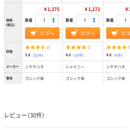
￥1,375
￥1,272
￥1
数量
数量
数量
価格
(税込)
カゴへ
カゴへ
カ
評価
3.6
4.0
4.0
（
30件
）
（
39件
）
（
4件
）
シヤチハタ
シャイニー
シヤチハタ
メーカー
ゴシック体
ゴシック体
ゴシック体
書体
レビュー（30件）