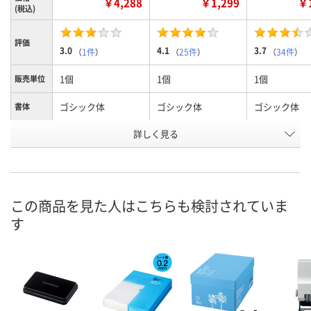
￥4,288
￥1,299
￥1
(税込)
評価
3.0
4.1
3.7
（
1件
）
（
25件
）
（
34件
）
1個
1個
1個
販売単位
ゴシック体
ゴシック体
ゴシック体
書体
文字サイ
詳しく見る
1号
4号
5号
ズ
お申込番
1100468
356890
356906
号
この商品を見た人はこちらも検討されていま
あり
あり
あり
在庫
す
8月9日（日）
8月8日（土）
8月8日（土）
お届け日
数量
数量
数量
カゴへ
カゴへ
カ