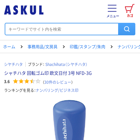
カゴ
メニュー
ホーム
事務用品/文房具
印鑑/スタンプ/朱肉
ナンバリン
シヤチハタ
ブランド：
Shachihata（シヤチハタ）
シャチハタ 回転ゴム印 欧文日付 3号 NFD-3G
3.6
（
30
件のレビュー
）
ランキングを見る：
ナンバリング/ビジネス印