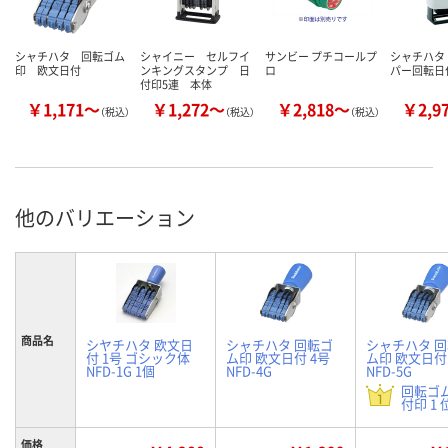
シャチハタ 回転ゴム
シャイニー セルフイ
サンビー プチコールプ
シャチハタ
印 欧文日付
ンキングスタンプ 日
ロ
パー回転日
付印5連 本体
￥1,171～
￥1,272～
￥2,818～
￥2,9
（税込）
（税込）
（税込）
他のバリエーション
商品名
シヤチハタ 欧文日
シャチハタ 回転ゴ
シャチハタ 
付 1号 ゴシック体
ム印 欧文日付 4号
ム印 欧文日付
NFD-1G 1個
NFD-4G
NFD-5G
回転ゴ
付印 1 
価格