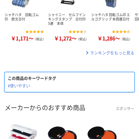
シャチハタ 回転ゴム
シャイニー セルフイン
シャチハタ 回転ゴム印 エ
サ
印 欧文日付
キングスタンプ 日付印
ルゴグリップ 本西暦日付
回
5連 本体
￥1,171～
￥1,272～
￥1,286～
（税込）
（税込）
（税込）
ランキングをもっと見る
この商品のキーワードタグ
#使いやすい
メーカーからのおすすめ商品
スポンサー