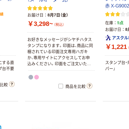
赤 X-G900
実績
お届け日
8月7日（金）
￥3,298~
在庫
5点
（税込）
お届け日
8
アスクル
お好きなメッセージがシヤチハタス
タンプになります。印面は、商品に同
￥1,221
梱されている印面注文専用ハガキ
か、専用サイトにアクセスしてお申
にする直
スタンプ台・
込みください。印面をご注文いただ
プ台不要
パー」
いてから約1週間～10日前後で印面
。
部が到着します。お急ぎの場合はご
注意ください。
比較
商品を比較