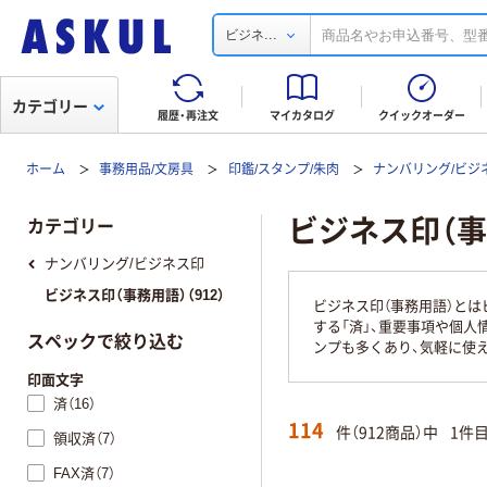
...
ビジネ
カテゴリー
履歴・再注文
マイカタログ
クイックオーダー
ホーム
事務用品/文房具
印鑑/スタンプ/朱肉
ナンバリング/ビジ
ビジネス印（事
カテゴリー
ナンバリング/ビジネス印
ビジネス印（事務用語）（912）
ビジネス印（事務用語）と
する「済」、重要事項や個
スペックで絞り込む
ンプも多くあり、気軽に使
印面文字
済（16）
114
件（912商品）中
1件
領収済（7）
FAX済（7）