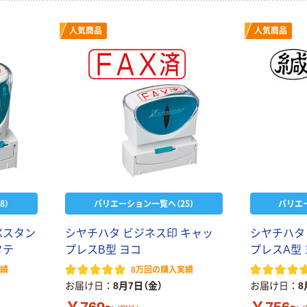
人気商品
人気商品
8）
バリエーション一覧へ（25）
バリエ
Xスタン
シヤチハタ ビジネス印 キャッ
シヤチハタ
タテ
プレスB型 ヨコ
プレスA型 
実績
8万回の購入実績
お届け日
8月7日（金）
お届け日
8