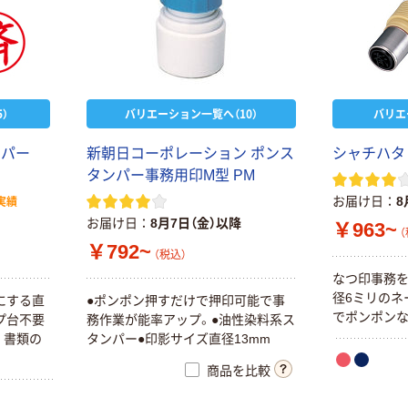
）
バリエーション一覧へ（10）
バリエ
ンパー
新朝日コーポレーション ポンス
シャチハタ
タンパー事務用印M型 PM
お届け日
8
実績
お届け日
8月7日（金）以降
￥963~
（
￥792~
（税込）
なつ印事務
径6ミリのネ
にする直
●ポンポン押すだけで押印可能で事
でポンポンな
プ台不要
務作業が能率アップ。●油性染料系ス
。書類の
タンパー●印影サイズ直径13mm
商品を比較