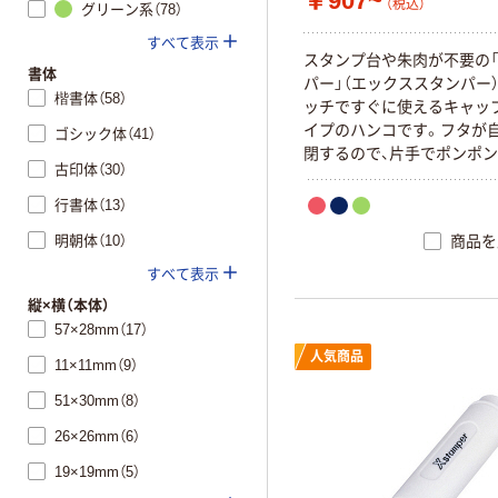
￥907~
（税込）
グリーン系（78）
すべて表示
スタンプ台や朱肉が不要の「
書体
パー」（エックススタンパー
楷書体（58）
ッチですぐに使えるキャッ
イプのハンコです。フタが
ゴシック体（41）
閉するので、片手でポンポ
古印体（30）
す。インキ補充には「XLR-R
使用ください。
行書体（13）
明朝体（10）
商品を
すべて表示
縦×横（本体）
57×28mm（17）
人気商品
11×11mm（9）
51×30mm（8）
26×26mm（6）
19×19mm（5）