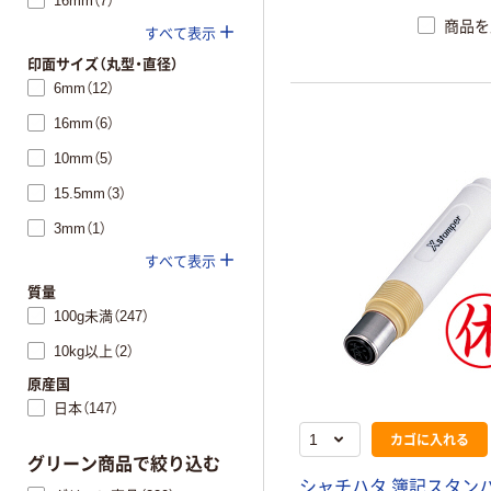
16mm（7）
商品を
すべて表示
印面サイズ（丸型・直径）
6mm（12）
16mm（6）
10mm（5）
15.5mm（3）
3mm（1）
すべて表示
質量
100g未満（247）
10kg以上（2）
原産国
日本（147）
カゴに入れる
グリーン商品で絞り込む
シャチハタ 簿記スタンパ