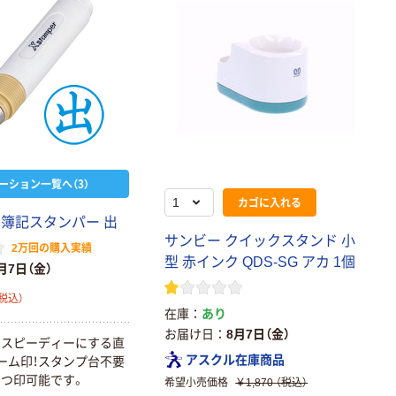
ーション一覧へ（3）
カゴに入れる
 簿記スタンパー 出
サンビー クイックスタンド 小
2万回の購入実績
型 赤インク QDS-SG アカ 1個
月7日（金）
税込）
在庫
あり
お届け日
8月7日（金）
をスピーディーにする直
アスクル在庫商品
ーム印！スタンプ台不要
つ印可能です。
希望小売価格
￥1,870
（税込）