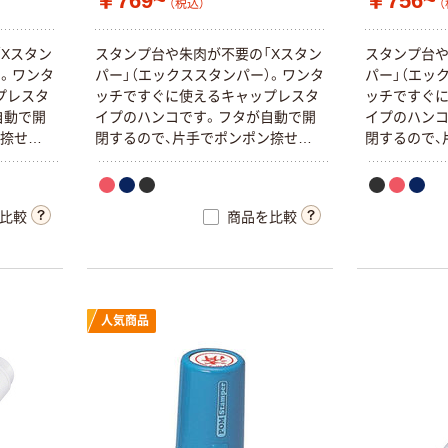
￥769~
￥756~
（税込）
（
Xスタン
スタンプ台や朱肉が不要の「Xスタン
スタンプ台や
）。ワンタ
パー」（エックススタンパー）。ワンタ
パー」（エッ
プレスタ
ッチですぐに使えるキャップレスタ
ッチですぐ
自動で開
イプのハンコです。フタが自動で開
イプのハンコ
ン捺せま
閉するので、片手でポンポン捺せま
閉するので、
C」をご
す。インキ補充には、別売りの「XLR-
す。インキ補充
RC」をご使用ください。
RC」をご使
比較
商品を比較
人気商品