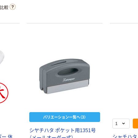
比較
バリエーション一覧へ（3）
シヤチハタ ポケット用1351号
ー 休
シャチハタ 
（メールオーダー式）