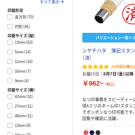
すべて表示
印面形状
長方形（70）
円形（45）
印面サイズ（縦）
バリエーション一覧へ（5
13mm（53）
シヤチハタ 簿記スタ
5mm（14）
（済）
11mm（10）
24万回の購入
16mm（7）
お届け日
8月7日（金）以降
9mm（4）
￥962~
（税込）
印面サイズ（横）
42mm（32）
なつ印事務をスピーディー
径6ミリのネーム印！スタン
27mm（11）
でポンポンなつ印可能です
40mm（11）
回覧や確認に活躍。
13mm（8）