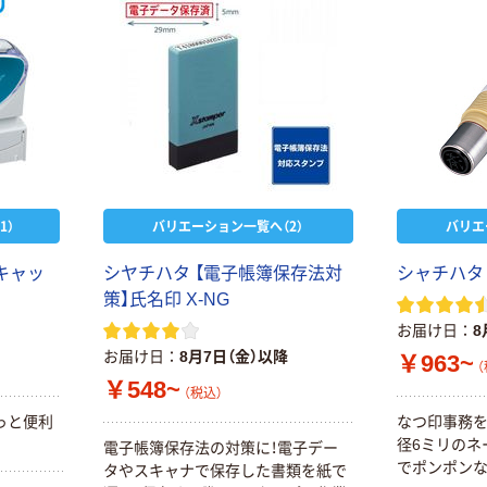
1）
バリエーション一覧へ（2）
バリエ
キャッ
シヤチハタ 【電子帳簿保存法対
シャチハタ
策】氏名印 X-NG
お届け日
8
お届け日
8月7日（金）以降
￥963~
（
￥548~
（税込）
っと便利
なつ印事務
径6ミリのネ
電子帳簿保存法の対策に！電子デー
でポンポンな
タやスキャナで保存した書類を紙で