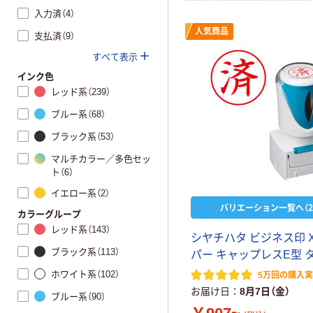
入力済（4）
人気商品
支払済（9）
すべて表示
インク色
レッド系（239）
ブルー系（68）
ブラック系（53）
マルチカラー／多色セッ
ト（6）
イエロー系（2）
バリエーション一覧へ（2
カラーグループ
レッド系（143）
シヤチハタ ビジネス印 
ブラック系（113）
パー キャップレスE型 
ホワイト系（102）
5万回の購入
お届け日
8月7日（金）
ブルー系（90）