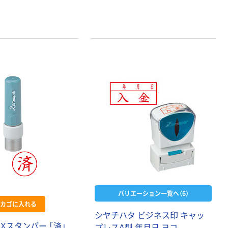
バリエーション一覧へ（6）
カゴに入れる
シヤチハタ ビジネス印 キャッ
Xスタンパー 「済」
プレスA型 年月日 ヨコ