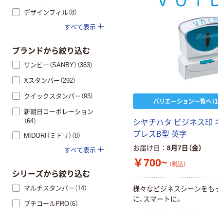
デザインフィル（8）
すべて表示
ブランドから絞り込む
サンビー（SANBY）（363）
Xスタンパー（292）
クイックスタンパー（93）
バリエーション一覧へ（1
新朝日コーポレーション
（64）
シヤチハタ ビジネス印 
プレスB型 英字
MIDORI（ミドリ）（8）
お届け日
8月7日（金）
すべて表示
￥700~
（税込）
シリーズから絞り込む
マルチスタンパー（14）
様々なビジネスシーンをも
に、スマートに。
プチコールPRO（6）