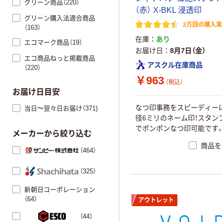
グリーン商品（220）
（赤） X-BKL 浸透印
グリーン購入法適合商品
2万回の購入
（163）
在庫
あり
エコマーク商品（19）
お届け日
8月7日（金）
エコ商品ねっと掲載商品
アスクル在庫商品
（220）
￥963
（税込）
お届け日目安
なつ印事務をスピーディー
当日〜翌々日お届け（371)
径6ミリのネーム印！スタン
でポンポンなつ印可能です
メーカーから絞り込む
商品を
（464）
（325）
新朝日コーポレーション
（64）
アウトレット
（44）