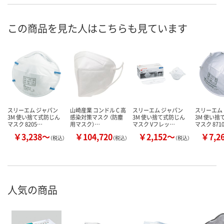
この商品を見た人はこちらも見ています
スリーエム ジャパン
山崎産業 コンドル C 高
スリーエム ジャパン
スリーエム
3M 使い捨て式防じん
感染対策マスク （防塵
3M 使い捨て式防じん
3M 使い捨
マスク 8205…
用マスク）…
マスク Vフレッ…
マスク 871
￥3,238～
￥104,720
￥2,152～
￥7,2
（税込）
（税込）
（税込）
人気の商品