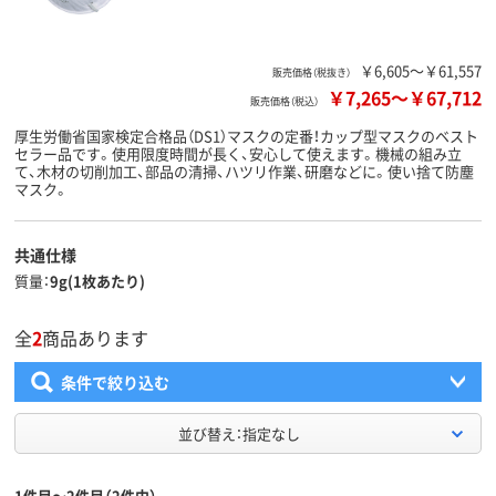
￥6,605～￥61,557
販売価格（税抜き）
￥7,265
～
￥67,712
販売価格（税込）
厚生労働省国家検定合格品（DS1）マスクの定番！カップ型マスクのベスト
セラー品です。使用限度時間が長く、安心して使えます。機械の組み立
て、木材の切削加工、部品の清掃、ハツリ作業、研磨などに。使い捨て防塵
マスク。
共通仕様
質量
9g(1枚あたり)
全
2
商品あります
条件で絞り込む
並び替え：指定なし
1件目～2件目（2件中）