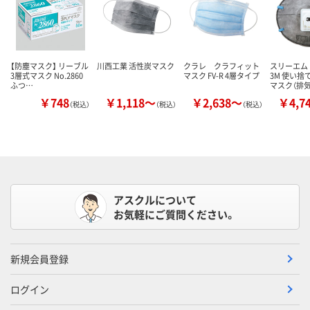
【防塵マスク】 リーブル
川西工業 活性炭マスク
クラレ クラフィット
スリーエム
3層式マスク No.2860
マスク FV-R 4層タイプ
3M 使い捨
ふつ…
マスク（排
￥748
￥1,118～
￥2,638～
￥4,7
（税込）
（税込）
（税込）
アスクルについて
お気軽にご質問ください。
新規会員登録
ログイン