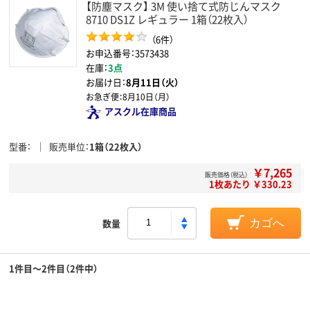
【防塵マスク】 3M 使い捨て式防じんマスク
8710 DS1Z レギュラー 1箱（22枚入）
（6件）
お申込番号：3573438
在庫：
3点
お届け日：
8月11日（火）
お急ぎ便：
8月10日（月）
アスクル在庫商品
型番
販売単位
1箱（22枚入）
￥7,265
販売価格（税込）
1枚あたり ￥330.23
数量
カゴへ
1件目～2件目（2件中）