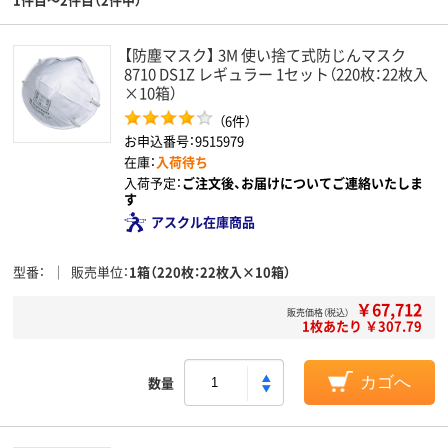
【防塵マスク】 3M 使い捨て式防じんマスク
8710 DS1Z レギュラー 1セット（220枚：22枚入
×10箱）
（6件）
お申込番号：9515979
在庫：
入荷待ち
入荷予定：
ご注文後、お届けについてご連絡いたしま
す
アスクル在庫商品
型番
販売単位
1箱（220枚：22枚入×10箱）
￥67,712
販売価格（税込）
1枚あたり ￥307.79
数量
カゴへ