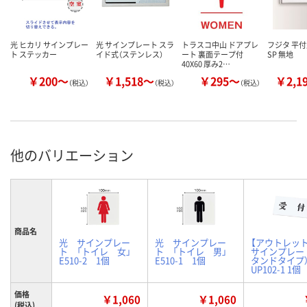
光 ヒカリ サインプレー
光 サインプレート スラ
トラスコ中山 ドアプレ
フジタ 平
ト ステッカー
イド式（ステンレス）
ート 裏面テープ付
SP 無地
40X60 厚み2…
￥200～
￥1,518～
￥295～
￥2,1
（税込）
（税込）
（税込）
他のバリエーション
商品名
光 サインプレー
光 サインプレー
【アウトレット
ト 「トイレ 女」
ト 「トイレ 男」
サインプレー
E510-2 1個
E510-1 1個
タンドタイプ）
UP102-1 1個
価格
￥1,060
￥1,060
(税込)