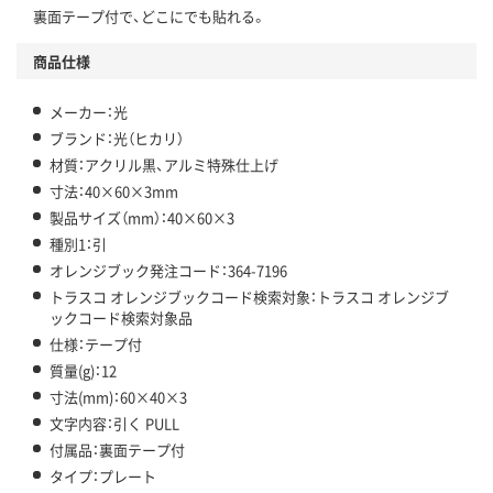
裏面テープ付で、どこにでも貼れる。
商品仕様
メーカー：光
ブランド：光（ヒカリ）
材質：アクリル黒、アルミ特殊仕上げ
寸法：40×60×3mm
製品サイズ（mm）：40×60×3
種別1：引
オレンジブック発注コード：364-7196
トラスコ オレンジブックコード検索対象：トラスコ オレンジブ
ックコード検索対象品
仕様：テープ付
質量(g)：12
寸法(mm)：60×40×3
文字内容：引く PULL
付属品：裏面テープ付
タイプ：プレート