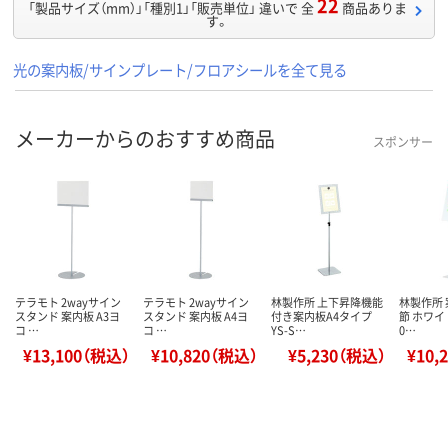
22
「製品サイズ（mm）」「種別1」「販売単位」 違いで 全
商品ありま
す。
光の案内板/サインプレート/フロアシールを全て見る
メーカーからのおすすめ商品
スポンサー
テラモト 2wayサイン
テラモト 2wayサイン
林製作所 上下昇降機能
林製作所
スタンド 案内板 A3ヨ
スタンド 案内板 A4ヨ
付き案内板A4タイプ
節 ホワイト
コ …
コ …
YS-S…
0…
¥13,100（税込）
¥10,820（税込）
¥5,230（税込）
¥10,