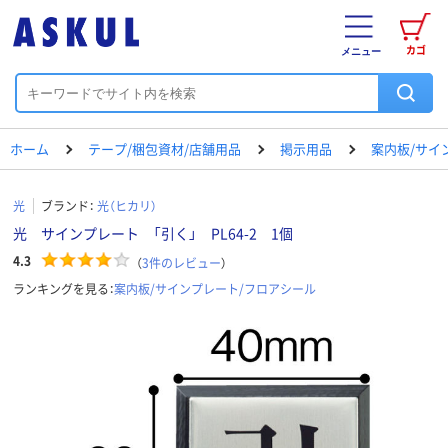
カゴ
メニュー
ホーム
テープ/梱包資材/店舗用品
掲示用品
案内板/サイ
光
ブランド：
光（ヒカリ）
光 サインプレート 「引く」 PL64-2 1個
4.3
（
3
件のレビュー
）
ランキングを見る：
案内板/サインプレート/フロアシール