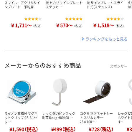
スマイル アクリルサイ
光 ヒカリ サインプレート
光 サインプレート スライ
え
ンプレート 予約席
ステッカー
ド式（ステンレス）
DP
￥1,711～
￥570～
￥1,518～
（税込）
（税込）
（税込）
ランキングをもっと見る
メーカーからのおすすめ商品
スポンサー
ライオン事務器 マグネ
レック 強力ピンフック
コクヨ マグネットシー
レック S
ットクリップ CS-3 1セ
耐荷重4kg H00408 …
ト スリムカラー
ホワイト 
ッ…
25×100…
H…
¥1,590（税込）
¥499（税込）
¥728（税込）
¥