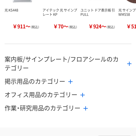
光 KS448
アイテック 光 サインプ
ユニット ドア表示板 引
光 サイン
レート KP
PULL
WMS58
￥911～
￥70～
￥924～
￥5
（税込）
（税込）
（税込）
案内板/サインプレート/フロアシールのカ
テゴリー
掲示用品のカテゴリー
オフィス用品のカテゴリー
作業・研究用品のカテゴリー