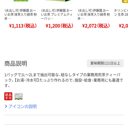
（水出し可）伊藤園 おー
（水出し可）伊藤園 おー
（水出し可）伊藤園 おー
キリンビ
いお茶 抹茶入り緑茶 粉
いお茶 プレミアムティ
いお茶 抹茶入り緑茶 粉
ン 生茶 28
末 …
ーバッ…
末 …
¥1,113（税込）
¥1,200（税込）
¥2,072（税込）
¥2,
商品説明
賞味期限121日以上
1バッグで1L～2Lまで抽出可能な、紐なしタイプの業務用煎茶ティーパ
ック。【お湯・冷水可】たっぷり作れるので、施設・給食・業務用にも最適で
す。
アイコンの説明