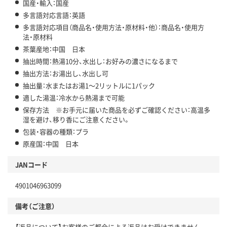
国産・輸入：国産
多言語対応言語：英語
多言語対応項目（商品名・使用方法・原材料・他）：商品名・使用方
法・原材料
茶葉産地：中国 日本
抽出時間：熱湯10分、水出し：お好みの濃さになるまで
抽出方法：お湯出し、水出し可
抽出量：水またはお湯1～2リットルに1パック
適した湯温：冷水から熱湯まで可能
保存方法 ※お手元に届いた商品を必ずご確認ください：高温多
湿を避け、移り香にご注意ください。
包装・容器の種類：プラ
原産国：中国 日本
JANコード
4901046963099
備考（ご注意）
【返品について】お客様のご都合による返品はお受けできません。