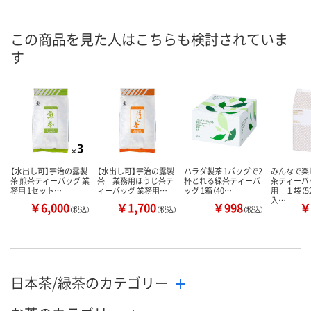
この商品を見た人はこちらも検討されていま
す
【水出し可】宇治の露製
【水出し可】宇治の露製
ハラダ製茶 1バッグで2
みんなで楽
茶 煎茶ティーバッグ 業
茶 業務用ほうじ茶テ
杯とれる緑茶ティーバ
茶ティーバ
務用 1セット…
ィーバッグ 業務用…
ッグ 1箱（40…
用 １袋（5
入…
￥6,000
￥1,700
￥998
￥
（税込）
（税込）
（税込）
日本茶/緑茶のカテゴリー