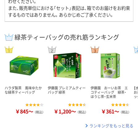
わせください。
また、販売単位における「セット」表記は、箱でのお届けをお約束
するものではありません。あらかじめご了承ください。
緑茶ティーバッグの売れ筋ランキング
ハラダ製茶 風味ゆたか
伊藤園 プレミアムティー
伊藤園 おーいお茶 エ
【
な緑茶ティーバッグ
バッグ 緑茶
コティーバッグ 緑茶・
お
ほうじ茶・玄米茶
ッ
￥845～
￥1,200～
￥361～
（税込）
（税込）
（税込）
ランキングをもっと見る