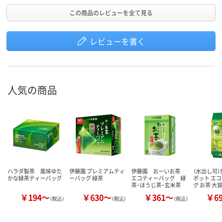
この商品のレビューを全て見る
レビューを書く
人気の商品
ハラダ製茶 風味ゆた
伊藤園 プレミアムティ
伊藤園 おーいお茶
（水出し可）
かな緑茶ティーバッグ
ーバッグ 緑茶
エコティーバッグ 緑
ポット エ
茶・ほうじ茶・玄米茶
グ お茶 大
￥194～
￥630～
￥361～
￥6
（税込）
（税込）
（税込）