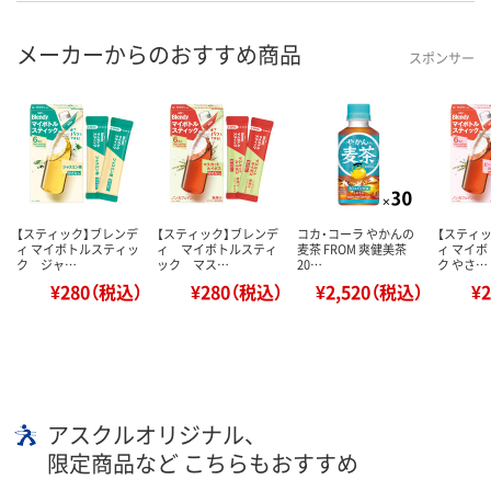
メーカーからのおすすめ商品
スポンサー
【スティック】ブレンデ
【スティック】ブレンデ
コカ・コーラ やかんの
【スティ
ィ マイボトルスティッ
ィ マイボトルスティ
麦茶 FROM 爽健美茶
ィ マイ
ク ジャ…
ック マス…
20…
ク やさ…
¥280（税込）
¥280（税込）
¥2,520（税込）
¥
アスクルオリジナル、
限定商品など こちらもおすすめ