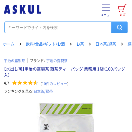
カゴ
メニュー
ホーム
飲料/食品/ギフト/お酒
お茶
日本茶/緑茶
緑
宇治の露製茶
ブランド：
宇治の露製茶
【水出し可】宇治の露製茶 煎茶ティーバッグ 業務用 1袋（100バッグ
入）
4.7
（
10
件のレビュー
）
ランキングを見る：
日本茶/緑茶