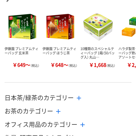
伊藤園 プレミアムティ
伊藤園 プレミアムティ
10種類のスペシャルテ
ハラダ製茶
ーバッグ 玄米茶
ーバッグ ほうじ茶
ィーバッグ 1箱（50バッ
ーバッグ飲
グ入） 丸山…
アソートセ
￥649～
￥648～
￥1,668
￥2,
（税込）
（税込）
（税込）
日本茶/緑茶のカテゴリー
お茶のカテゴリー
オフィス用品のカテゴリー