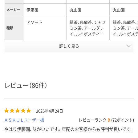
伊藤園
丸山園
丸山園
メーカー
アソート
緑茶、烏龍茶、ジャス
緑茶、烏龍茶
ミン茶、アールグレ
ミン茶、アー
種類
イ、ルイボスティー
イ、ルイボス
アスクル
詳しく見る
商品環境
45
スコア
レビュー（86件）
2026年4月24日
ＡＳＫＵＬユーザー様
レビューランク
B
(72ポイント)
やはり伊藤園、味がいいです。年配のお客様からも評判が良いです。