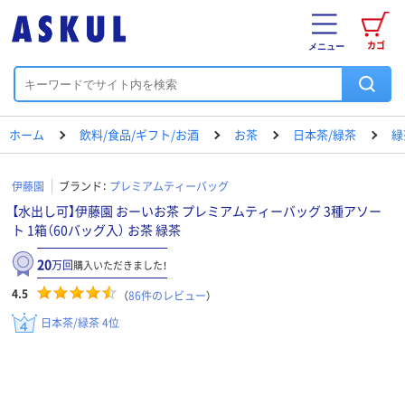
カゴ
メニュー
ホーム
飲料/食品/ギフト/お酒
お茶
日本茶/緑茶
緑
伊藤園
ブランド：
プレミアムティーバッグ
【水出し可】伊藤園 おーいお茶 プレミアムティーバッグ 3種アソー
ト 1箱（60バッグ入） お茶 緑茶
20
万回
購入いただきました！
4.5
（
86
件のレビュー
）
日本茶/緑茶 4位