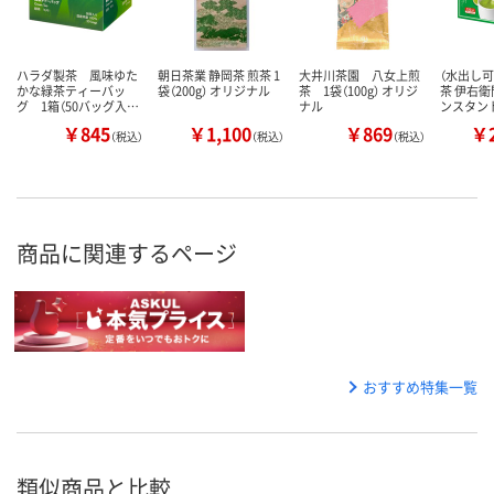
ハラダ製茶 風味ゆた
朝日茶業 静岡茶 煎茶 1
大井川茶園 八女上煎
（水出し
かな緑茶ティーバッ
袋（200g） オリジナル
茶 1袋（100g） オリジ
茶 伊右衛
グ 1箱（50バッグ入…
ナル
ンスタン
￥845
￥1,100
￥869
￥2
（税込）
（税込）
（税込）
商品に関連するページ
おすすめ特集一覧
類似商品と比較