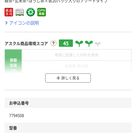
緑茶・玄米茶・ほうじ茶×各20バッグ入りのアソートタイプ
アイコンの説明
45
アスクル商品環境スコア
環境に配慮した材料を使用
容器
包装
省資源・無包装
分別・リサイクルしやすい設計
詳しく見る
環境に配慮した材料を使用
商品
お申込番号
本体
省資源・省エネ・節水
7794508
分別・リサイクルしやすい設計
型番
独自の回収スキームがある