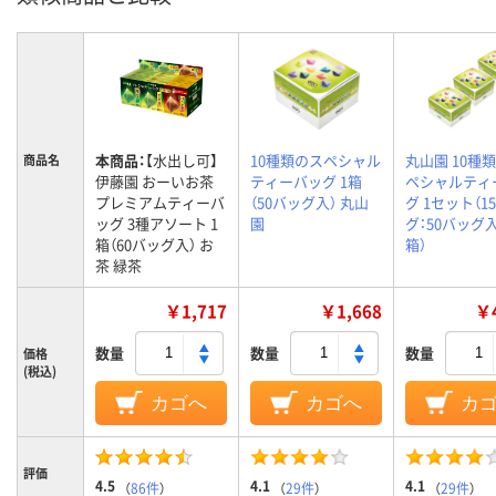
本商品：
【水出し可】
10種類のスペシャル
丸山園 10種
商品名
伊藤園 おーいお茶
ティーバッグ 1箱
ペシャルティ
プレミアムティーバ
（50バッグ入） 丸山
グ 1セット（1
ッグ 3種アソート 1
園
グ：50バッグ
箱（60バッグ入） お
箱）
茶 緑茶
￥1,717
￥1,668
￥4
数量
数量
数量
価格
(税込)
カゴへ
カゴへ
カ
評価
4.5
4.1
4.1
（
86件
）
（
29件
）
（
29件
）