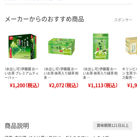
メーカーからのおすすめ商品
スポンサー
（水出し可）伊藤園 おー
（水出し可）伊藤園 おー
（水出し可）伊藤園 おー
キリンビ
いお茶 プレミアムティ
いお茶 抹茶入り緑茶 粉
いお茶 抹茶入り緑茶 粉
ン 生茶ラ
ーバッ…
末 …
末 …
ス販売…
¥1,200（税込）
¥2,072（税込）
¥1,113（税込）
¥1,
商品説明
賞味期限121日以上