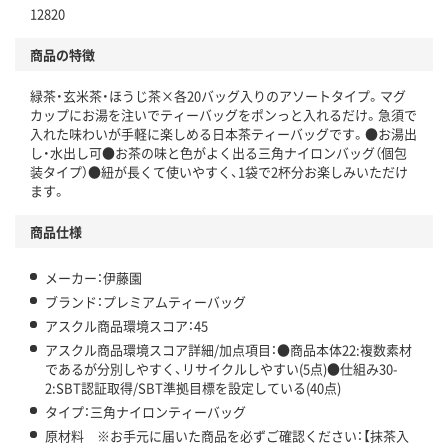
仕組
12820
アスクルで資源循環している
商品の特徴
温室効果ガスなどの削減
緑茶・玄米茶・ほうじ茶×各20バッグ入りのアソートタイプ。マグ
この商品の環境配慮ポイントです。下記商品詳細「
カップにお湯を注いでティーバッグをポンっと入れるだけ。急須で
アスクル商品環境スコア詳細／加点項目
」で確認できます。
入れた味わいが手軽に楽しめる日本茶ティーバッグです。●お湯出
し・水出し可●お茶の味と色がよく出る三角ナイロンバッグ（個包
装タイプ）●紐が長くて使いやすく、1袋で2杯分お楽しみいただけ
ます。
商品仕様
メーカー：伊藤園
ブランド：プレミアムティーバッグ
アスクル商品環境スコア：45
アスクル商品環境スコア詳細/加点項目：●商品本体22:複数素材
であるが分別しやすく、リサイクルしやすい(5点)●仕組み30-
2:SBT認証取得/SBT準拠目標を設定している(40点)
タイプ：三角ナイロンティーバッグ
原材料 ※お手元に届いた商品を必ずご確認ください：【抹茶入