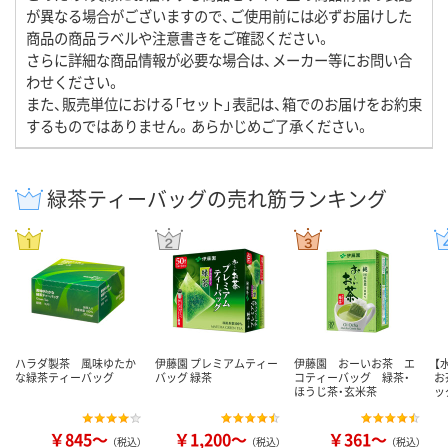
が異なる場合がございますので、ご使用前には必ずお届けした
商品の商品ラベルや注意書きをご確認ください。
さらに詳細な商品情報が必要な場合は、メーカー等にお問い合
わせください。
また、販売単位における「セット」表記は、箱でのお届けをお約束
するものではありません。あらかじめご了承ください。
緑茶ティーバッグの売れ筋ランキング
ハラダ製茶 風味ゆたか
伊藤園 プレミアムティー
伊藤園 おーいお茶 エ
【
な緑茶ティーバッグ
バッグ 緑茶
コティーバッグ 緑茶・
お
ほうじ茶・玄米茶
ッ
￥845～
￥1,200～
￥361～
（税込）
（税込）
（税込）