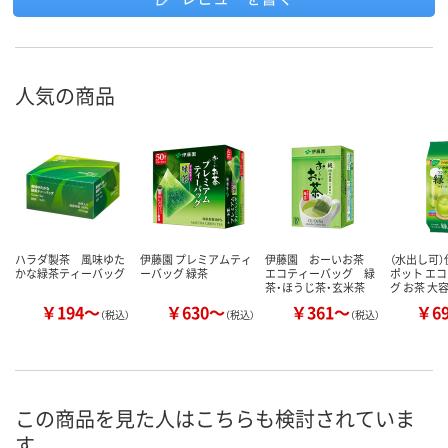
人気の商品
ハラダ製茶 風味ゆた
伊藤園 プレミアムティ
伊藤園 おーいお茶
（水出し可）
かな緑茶ティーバッグ
ーバッグ 緑茶
エコティーバッグ 緑
ポット エ
茶・ほうじ茶・玄米茶
グ お茶 大
￥194～
￥630～
￥361～
￥6
（税込）
（税込）
（税込）
この商品を見た人はこちらも検討されていま
す