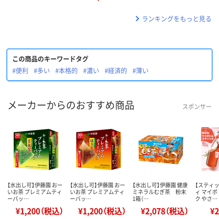
ランキングをもっと見る
この商品のキーワードタグ
#便利
#多い
#本格的
#濃い
#経済的
#薄い
メーカーからのおすすめ商品
スポンサー
【水出し可】伊藤園 おー
【水出し可】伊藤園 おー
【水出し可】伊藤園 健康
【スティ
いお茶 プレミアムティ
いお茶 プレミアムティ
ミネラルむぎ茶 粉末
ィ マイ
ーバッ…
ーバッ…
1箱（…
ク やさ…
¥1,200（税込）
¥1,200（税込）
¥2,078（税込）
¥