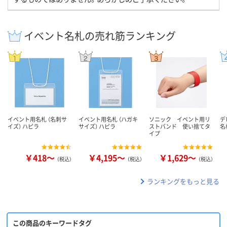
イベント名札の売れ筋ランキング
イベント用名札 （名刺サ
イベント用名札 （ハガキ
ソニック イベント用リ
デ
イズ） ハピラ
サイズ） ハピラ
ストバンド 使い捨てタ
名
イプ
￥418～
￥4,195～
￥1,629～
（税込）
（税込）
（税込）
ランキングをもっと見る
この商品のキーワードタグ