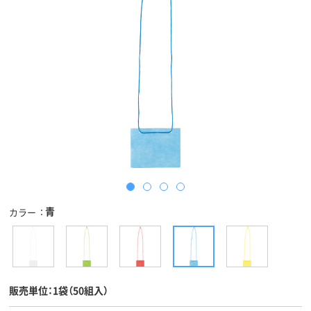
青
カラー
販売単位：1袋（50組入）