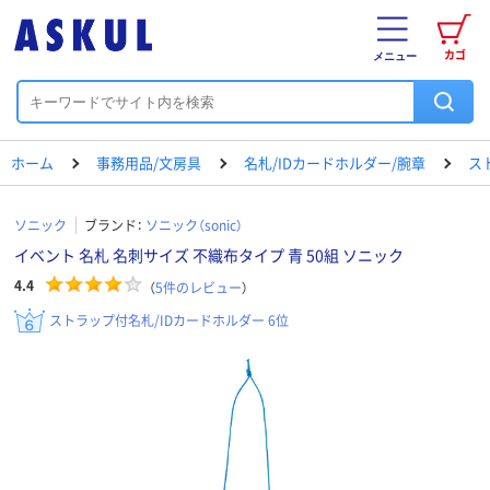
カゴ
メニュー
ホーム
事務用品/文房具
名札/IDカードホルダー/腕章
ス
ソニック
ブランド：
ソニック（sonic）
イベント 名札 名刺サイズ 不織布タイプ 青 50組 ソニック
4.4
（
5
件のレビュー
）
ストラップ付名札/IDカードホルダー 6位