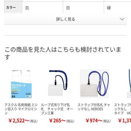
白
白
緑
カラー
お申込番
詳しく見る
499598
377352
495703
号
2点
あり
3点
在庫
8月7日（金）
8月7日（金）
8月7日（金）
お届け日
この商品を見た人はこちらも検討されていま
す
数量
数量
数量
カゴへ
カゴへ
カ
アスクル 名刺用紙 ミシ
ループ式吊り下げ名
ストラップ付名札 チャ
ストラップ
ン目入り マイクロミシ
札 チャック式 オー
ックなし HEROES
ックなし 
ン
プン工業
タイプ HE
￥2,522～
￥265～
￥974～
￥1,3
（税込）
（税込）
（税込）