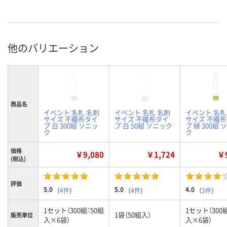
他のバリエーション
商品名
イベント 名札 名刺
イベント 名札 名刺
イベント 名札
サイズ 不織布タイ
サイズ 不織布タイ
サイズ 不織
プ 白 300組 ソニッ
プ 白 50組 ソニック
プ 緑 300組 
ク
ク
価格
￥9,080
￥1,724
￥9
(税込)
評価
5.0
5.0
4.0
（
4件
）
（
4件
）
（
3件
）
1セット（300組：50組
1セット（300
1袋（50組入）
販売単位
入×6袋）
入×6袋）