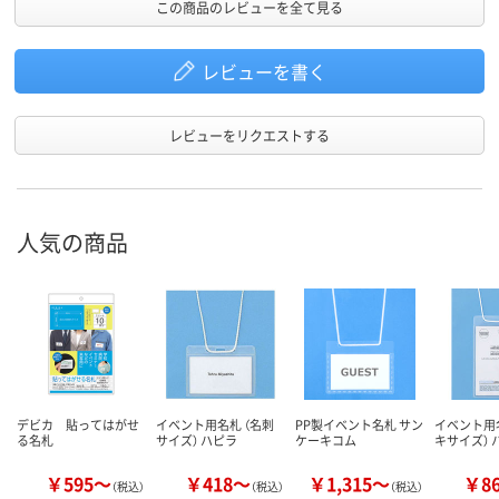
この商品のレビューを全て見る
レビューを書く
レビューをリクエストする
人気の商品
デビカ 貼ってはがせ
イベント用名札 （名刺
PP製イベント名札 サン
イベント用名
る名札
サイズ） ハピラ
ケーキコム
キサイズ） 
￥595～
￥418～
￥1,315～
￥8
（税込）
（税込）
（税込）