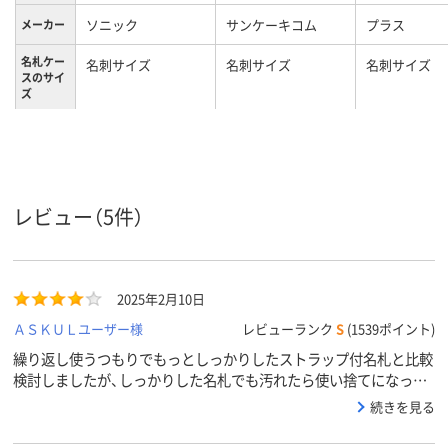
ソニック
サンケーキコム
プラス
メーカー
名札ケー
名刺サイズ
名刺サイズ
名刺サイズ
スのサイ
ズ
ブルー系
クリア(透明・半透明)
クリア(透明・
カラーグ
ループ
系
系
名刺サイズ
名刺、名刺サイズ
名刺、名刺サ
サイズ
レビュー（5件）
2025年2月10日
ＡＳＫＵＬユーザー様
レビューランク
S
(1539ポイント)
繰り返し使うつもりでもっとしっかりしたストラップ付名札と比較
検討しましたが、しっかりした名札でも汚れたら使い捨てになって
しまうため、だったら割り切って使い捨てにした方が毎年気持ちよ
続きを見る
くつかえます。３日間使えればよいだけなので。