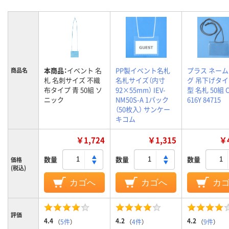
本商品：
イベント 名
PP製イベント名札
プラス ネー
商品名
札 名刺サイズ 不織
名札サイズ（内寸
グ 吊下げタ
布タイプ 青 50組 ソ
92×55mm） IEV-
型 名札 50組 C
ニック
NM50S-A 1パック
616Y 84715
（50枚入） サンケー
キコム
￥1,724
￥1,315
￥4
数量
数量
数量
価格
(税込)
カゴへ
カゴへ
カ
評価
4.4
4.2
4.2
（
5件
）
（
4件
）
（
9件
）