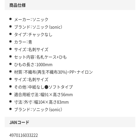
商品仕様
メーカー：ソニック
ブランド：ソニック（sonic）
タイプ：チャックなし
カラー：青
サイズ：名刺サイズ
セット内容：名札ケース+ひも
ひもの長さ：1000mm
材質：不織布(再生不織布30%)・PP・ナイロン
サイズ：名刺サイズ
その他：中紙なし●ソフトタイプ
適合用紙寸法：幅91×高さ56mm
寸法：外寸：幅104×高さ83mm
ブランド：ソニック（sonic）
JANコード
4970116033222