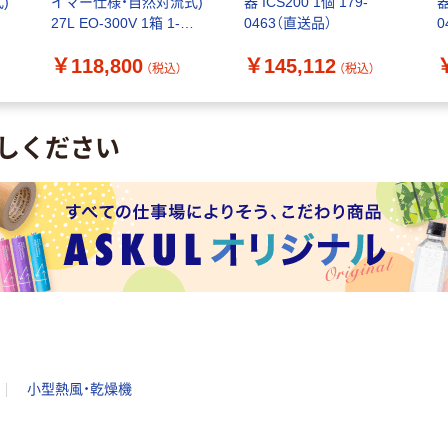
)
イマー仕様・自然対流式)
器 ICS200 1個 179-
器
27L EO-300V 1箱 1-
0463（直送品）
0
7477-51（直送品）
￥118,800
￥145,112
（税込）
（税込）
しください
小型熱風・乾燥機