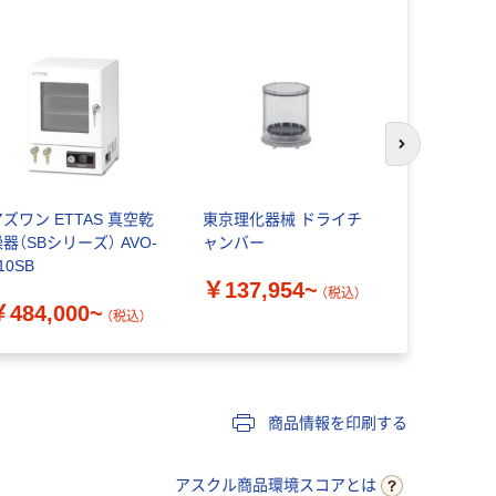
次のスライド
ズワン ETTAS 真空乾
東京理化器械 ドライチ
アズワン E
器（SBシリーズ） AVO-
ャンバー
燥器（SBシリ
10SB
250SB
￥137,954~
（税込）
￥484,000~
￥385,0
（税込）
商品情報を印刷する
アスクル商品環境スコアとは