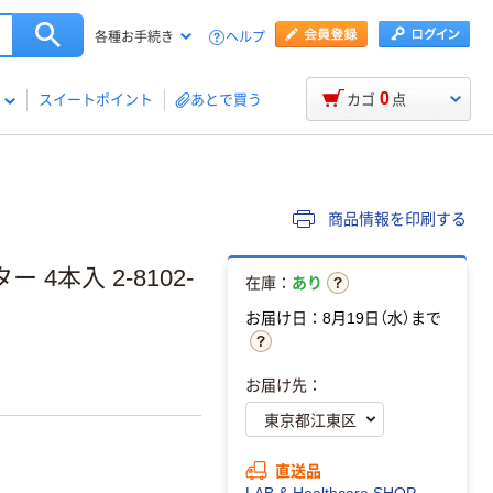
ヘルプ
各種お手続き
0
スイートポイント
あとで買う
カゴ
点
商品情報を印刷する
本入 2-8102-
在庫：
あり
お届け日：8月19日（水）まで
お届け先：
直送品
LAB & Healthcare SHOP