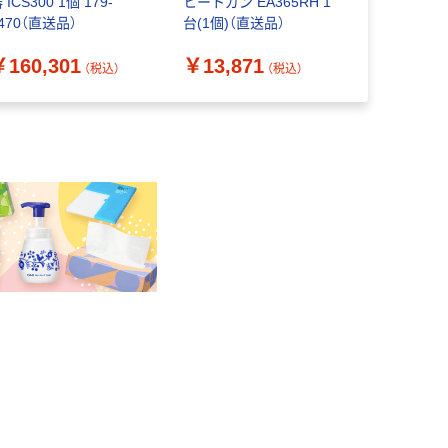
 ICS300 1個 179-
ヒートガン EA365RH 1
熱風加工機
470（直送品）
台(1個)（直送品）
ト(アタッ
付)220V PJ
￥160,301
￥13,871
￥22,40
220V 1台 
（税込）
（税込）
送品）