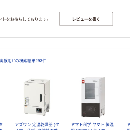
レビューを書く
ントをお待ちしております。
実験用）
”の検索結果
293
件
タ
アズワン 定温乾燥器 (タ
ヤマト科学 ヤマト 恒温