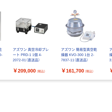
乾
アズワン 真空冷却プレ
アズワン 簡易型真空乾
ア
O-
ート PRD-1 1個 4-
燥器 KVO-300 1台 2-
燥
2072-01（直送品）
7837-11（直送品）
3
￥209,000
￥161,700
）
（税込）
（税込）