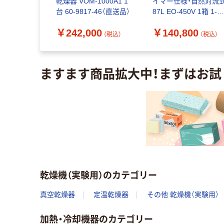
HEAT ポー
乾燥器 VOM-1000A1 1
イマー仕様・自然対流式
PHS9型
台 60-9817-46（直送品）
87L EO-450V 1箱 1-
362-
7477-52（直送品）
5
￥242,000
￥140,800
）
（税込）
（税込）
（税込）
ますます商品拡大中！まずはお試
乾燥機（実験用）のカテゴリー
真空乾燥器
定温乾燥器
その他 乾燥機（実験用）
加熱・冷却機器のカテゴリー