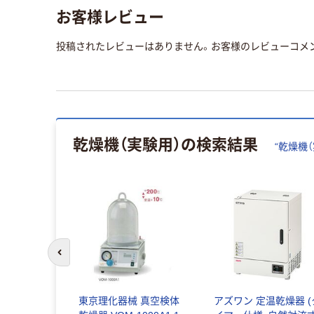
お客様レビュー
投稿されたレビューはありません。お客様のレビューコメ
乾燥機（実験用）
の検索結果
“
乾燥機（
前のスライドへ
ーポレーシ
東京理化器械 真空検体
アズワン 定温乾燥器 (