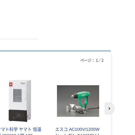
ページ：
1
／
2
次のスライド
ヤマト科学 ヤマト 恒温
エスコ AC100V/1200W
石崎電機製作