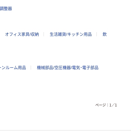
調整器
オフィス家具/収納
生活雑貨/キッチン用品
飲
ーンルーム用品
機械部品/空圧機器/電気・電子部品
ページ：
1
／
1