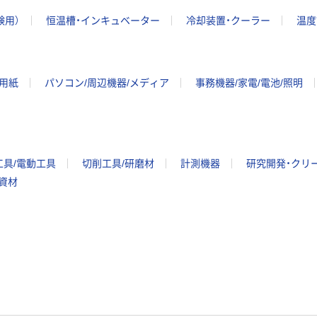
験用）
恒温槽・インキュベーター
冷却装置・クーラー
温度
ー用紙
パソコン/周辺機器/メディア
事務機器/家電/電池/照明
工具/電動工具
切削工具/研磨材
計測機器
研究開発・クリ
/資材