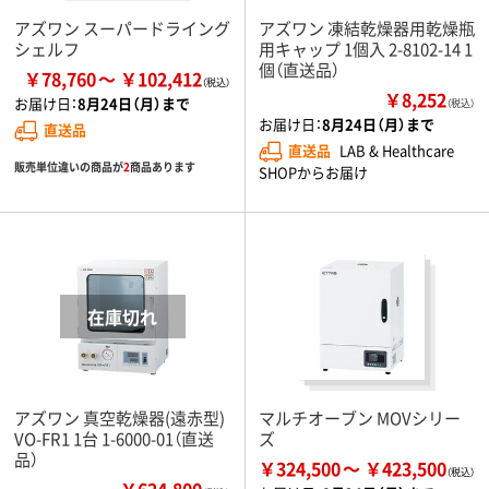
アズワン スーパードライング
アズワン 凍結乾燥器用乾燥瓶
シェルフ
用キャップ 1個入 2-8102-14 1
個（直送品）
￥78,760
￥102,412
￥8,252
お届け日：
8月24日（月）まで
（税込）
お届け日：
8月24日（月）まで
直送品
直送品
LAB & Healthcare
販売単位違いの商品が
2
商品あります
SHOPからお届け
アズワン 真空乾燥器(遠赤型)
マルチオーブン MOVシリー
VO-FR1 1台 1-6000-01（直送
ズ
品）
￥324,500
￥423,500
￥624,800