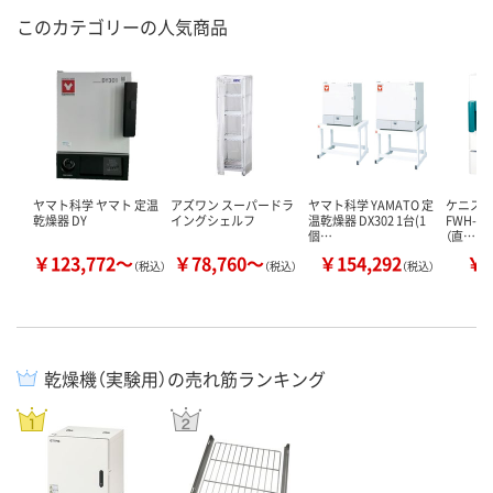
このカテゴリーの人気商品
ヤマト科学 ヤマト 定温
アズワン スーパードラ
ヤマト科学 YAMATO 定
ケニス 
乾燥器 DY
イングシェルフ
温乾燥器 DX302 1台(1
FWH-25 
個…
（直…
￥123,772～
￥78,760～
￥154,292
￥6
（税込）
（税込）
（税込）
乾燥機（実験用）の売れ筋ランキング