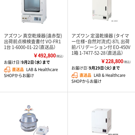
アズワン 真空乾燥器(遠赤型)
アズワン 定温乾燥器 (タイマ
出荷前点検検査書付 VO-FR1
ー仕様・自然対流式) 87L 出荷
1台 1-6000-01-22（直送品）
前バリデーション付 EO-450V
1箱 1-7477-52-28（直送品）
￥492,800
（税込）
￥228,800
お届け日：
9月2日（水）まで
（税込）
お届け日：
9月29日（火）まで
直送品
LAB & Healthcare
直送品
LAB & Healthcare
SHOPからお届け
SHOPからお届け