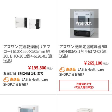
アズワン 定温乾燥器(リアブ
アズワン 送風定温乾燥器 90L
ロー) 610×550×505mm 約
DKN403AS 1台 4-6372-02（直
30L BHO-30 1個 4-6191-01（直
送品）
送品）
￥265,100
（税込）
￥195,800
（税込）
直送品
LAB & Healthcare
お届け日：
8月24日（月）まで
SHOPからお届け
直送品
LAB & Healthcare
SHOPからお届け
在庫切れです
（次回入荷日未定）