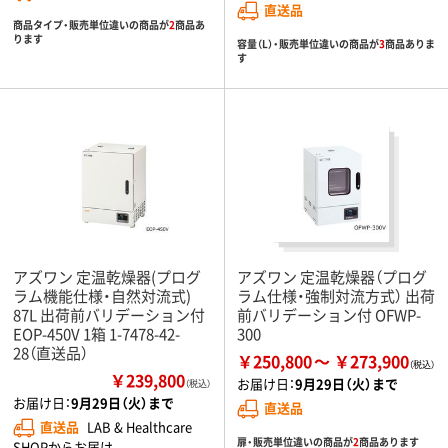
直送品
商品タイプ・販売単位違いの商品が
2
商品あ
ります
容量（L）・販売単位違いの商品が
3
商品ありま
す
アズワン 定温乾燥器(プログ
アズワン 定温乾燥器（プログ
ラム機能仕様・自然対流式)
ラム仕様・強制対流方式） 出荷
87L 出荷前バリデーション付
前バリデーション付 OFWP-
EOP-450V 1箱 1-7478-42-
300
28（直送品）
￥250,800
￥273,900
￥239,800
お届け日：
9月29日（火）まで
（税込）
お届け日：
9月29日（火）まで
直送品
直送品
LAB & Healthcare
扉・販売単位違いの商品が
2
商品あります
SHOPからお届け