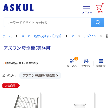
カゴ
メニュー
ホーム
メーカー名から探す - 【ア行】
ア
アズワン
アズワン 乾燥機（実験用）
1
51
件（94商品）中 1～50件を表示
表示切替
絞り込み
並び替え
アズワン 乾燥機（実験用）
絞り込み
人気商品