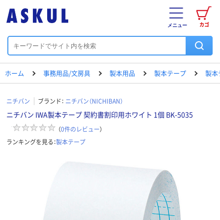
カゴ
メニュー
ホーム
事務用品/文房具
製本用品
製本テープ
製本
ニチバン
ブランド：
ニチバン（NICHIBAN）
ニチバン IWA製本テープ 契約書割印用ホワイト 1個 BK-5035
（
0
件のレビュー
）
ランキングを見る：
製本テープ