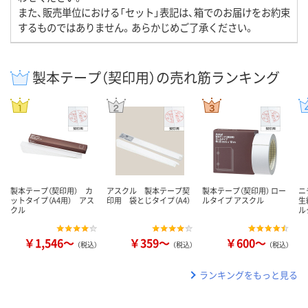
また、販売単位における「セット」表記は、箱でのお届けをお約束
するものではありません。あらかじめご了承ください。
製本テープ（契印用）の売れ筋ランキング
製本テープ（契印用） カ
アスクル 製本テープ契
製本テープ（契印用） ロー
ニ
ットタイプ（A4用） アス
印用 袋とじタイプ（A4）
ルタイプ アスクル
生
クル
ル
￥1,546～
￥359～
￥600～
（税込）
（税込）
（税込）
ランキングをもっと見る