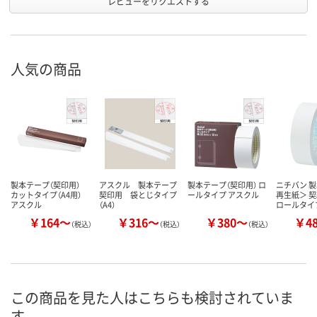
レビューをリクエストする
人気の商品
製本テープ（契印用）
アスクル 製本テープ
製本テープ（契印用） ロ
ニチバン 
カットタイプ（A4用）
契印用 袋とじタイプ
ールタイプ アスクル
再生紙＞ 
アスクル
（A4）
ロールタイ
￥164～
￥316～
￥380～
￥4
（税込）
（税込）
（税込）
この商品を見た人はこちらも検討されていま
す