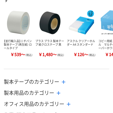
【並行輸入品】ニチバン
プラス プラス 製本テー
アスクル クリアーホル
コピー用紙
製本テープ（再生紙） ロ
プ 紙クロステープ 黒
ダー A4 スタンダード
ル マルチ
ールタイプ
ーパーホワ
￥539～
￥1,480～
￥126～
￥1
（税込）
（税込）
（税込）
製本テープのカテゴリー
製本用品のカテゴリー
オフィス用品のカテゴリー