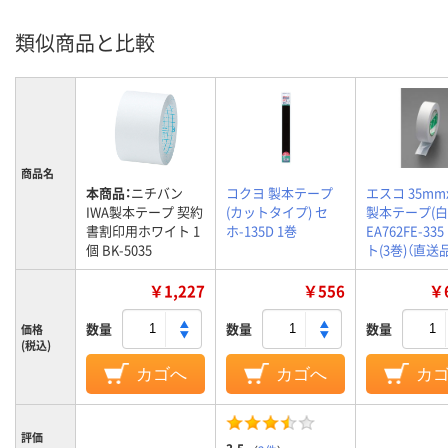
類似商品と比較
商品名
本商品：
ニチバン
コクヨ 製本テープ
エスコ 35mmx
IWA製本テープ 契約
(カットタイプ) セ
製本テープ(白
書割印用ホワイト 1
ホ-135D 1巻
EA762FE-33
個 BK-5035
ト(3巻)（直送
￥1,227
￥556
￥6
数量
数量
数量
価格
(税込)
カゴへ
カゴへ
カ
評価