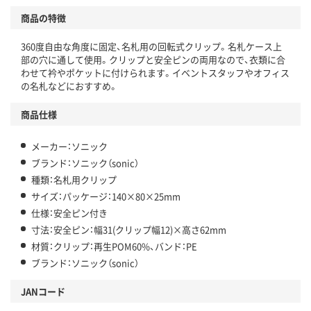
商品の特徴
360度自由な角度に固定、名札用の回転式クリップ。名札ケース上
部の穴に通して使用。クリップと安全ピンの両用なので、衣類に合
わせて衿やポケットに付けられます。イベントスタッフやオフィス
の名札などにおすすめ。
商品仕様
メーカー：ソニック
ブランド：ソニック（sonic）
種類：名札用クリップ
サイズ：パッケージ：140×80×25mm
仕様：安全ピン付き
寸法：安全ピン：幅31(クリップ幅12)×高さ62mm
材質：クリップ：再生POM60%、バンド：PE
ブランド：ソニック（sonic）
JANコード