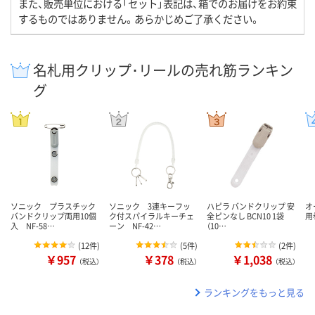
また、販売単位における「セット」表記は、箱でのお届けをお約束
するものではありません。あらかじめご了承ください。
名札用クリップ･リールの売れ筋ランキン
グ
ソニック プラスチック
ソニック 3連キーフッ
ハピラ バンドクリップ 安
オ
バンドクリップ両用10個
ク付スパイラルキーチェ
全ピンなし BCN10 1袋
用
入 NF-58…
ーン NF-42…
（10…
(
12件
)
(
5件
)
(
2件
)
￥957
￥378
￥1,038
（税込）
（税込）
（税込）
ランキングをもっと見る