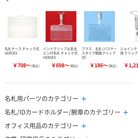
名札ケース チャック式
バンドクリップ＆安全
プラス 名札（パスケー
ジョインテ
HEROES
ピン付名札 チャック式
スタイプ樹脂クリップ
用 クリップ
HEROES
式）
￥708～
￥698～
￥186～
￥1,2
（税込）
（税込）
（税込）
名札用パーツのカテゴリー
名札/IDカードホルダー/腕章のカテゴリー
オフィス用品のカテゴリー