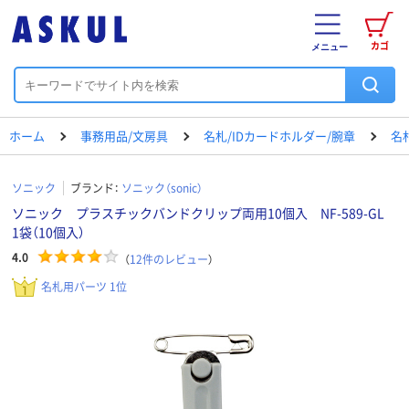
カゴ
メニュー
ホーム
事務用品/文房具
名札/IDカードホルダー/腕章
名
ソニック
ブランド：
ソニック（sonic）
ソニック プラスチックバンドクリップ両用10個入 NF-589-GL
1袋（10個入）
4.0
（
12
件のレビュー
）
名札用パーツ 1位