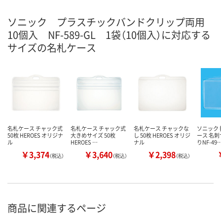
ソニック プラスチックバンドクリップ両用
10個入 NF-589-GL 1袋（10個入）に対応する
サイズの名札ケース
名札ケース チャック式
名札ケース チャック式
名札ケース チャックな
ソニック
50枚 HEROES オリジナ
大きめサイズ 50枚
し 50枚 HEROES オリジ
ース 名刺
ル
HEROES …
ナル
りNF-49
￥3,374
￥3,640
￥2,398
（税込）
（税込）
（税込）
商品に関連するページ