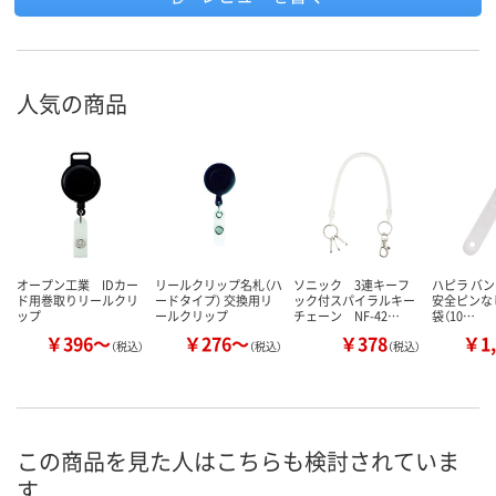
人気の商品
オープン工業 IDカー
リールクリップ名札（ハ
ソニック 3連キーフ
ハピラ バ
ド用巻取りリールクリ
ードタイプ） 交換用リ
ック付スパイラルキー
安全ピンなし 
ップ
ールクリップ
チェーン NF-42…
袋（10…
￥396～
￥276～
￥378
￥1,
（税込）
（税込）
（税込）
この商品を見た人はこちらも検討されていま
す