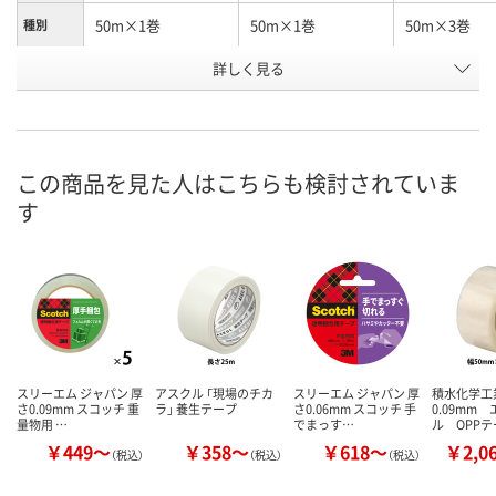
50m×1巻
50m×1巻
50m×3巻
種別
商品タイ
詳しく見る
カッターなし
プ
お申込番
2063860
2063879
3494138
号
この商品を見た人はこちらも検討されていま
入荷待ち
在庫
す
お届け日
現在ご注文いただけ
現在ご注文いただけ
メーカー都合
ません
ません
販売停止中で
スリーエム ジャパン 厚
アスクル 「現場のチカ
スリーエム ジャパン 厚
積水化学工
さ0.09mm スコッチ 重
ラ」 養生テープ
さ0.06mm スコッチ 手
0.09mm
量物用 …
でまっす…
ル OPP
￥449～
￥358～
￥618～
￥2,0
（税込）
（税込）
（税込）