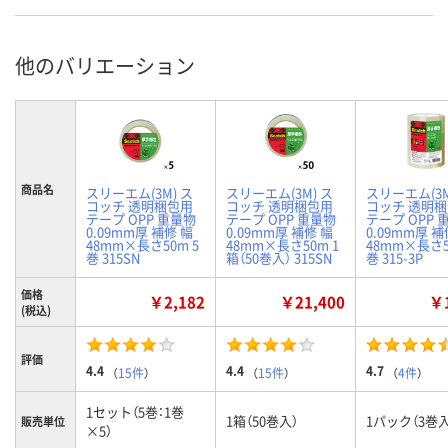
他のバリエーション
商品名
スリーエム(3M) ス
スリーエム(3M) ス
スリーエム(3M
コッチ 透明梱包用
コッチ 透明梱包用
コッチ 透明
テープ OPP 重量物
テープ OPP 重量物
テープ OPP 
0.09mm厚 補修 幅
0.09mm厚 補修 幅
0.09mm厚 補
48mm×長さ50m 5
48mm×長さ50m 1
48mm×長さ5
巻 315SN
箱（50巻入） 315SN
巻 315-3P
価格
￥2,182
￥21,400
￥1
(税込)
評価
4.4
4.4
4.7
（
15件
）
（
15件
）
（
4件
）
1セット（5巻：1巻
1箱（50巻入）
1パック（3巻入
販売単位
×5）