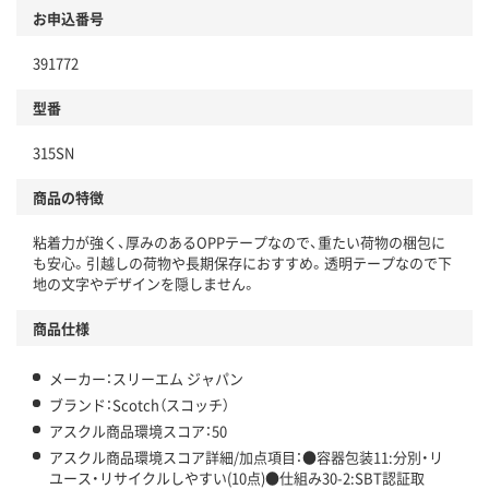
商品
お申込番号
本体
省資源・省エネ・節水
391772
分別・リサイクルしやすい設計
型番
独自の回収スキームがある
仕組
315SN
アスクルで資源循環している
商品の特徴
温室効果ガスなどの削減
粘着力が強く、厚みのあるOPPテープなので、重たい荷物の梱包に
この商品の環境配慮ポイントです。下記商品詳細「
も安心。引越しの荷物や長期保存におすすめ。透明テープなので下
アスクル商品環境スコア詳細／加点項目
」で確認できます。
地の文字やデザインを隠しません。
商品仕様
メーカー：スリーエム ジャパン
ブランド：Scotch（スコッチ）
アスクル商品環境スコア：50
アスクル商品環境スコア詳細/加点項目：●容器包装11:分別・リ
ユース・リサイクルしやすい(10点)●仕組み30-2:SBT認証取