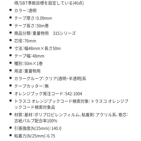
得/SBT準拠目標を設定している(40点)
カラー：透明
テープ厚さ：0.09mm
テープ長さ：50m巻
商品分類：重量物用 315シリーズ
芯径：76mm
寸法：幅48mm×長さ50m
テープ幅：48mm
種別：50m×1巻
用途：重量物用
カラーグループ：クリア(透明・半透明)系
テープカッター：無
オレンジブック発注コード：542-1004
トラスコ オレンジブックコード検索対象：トラスコ オレンジブ
ックコード検索対象品
材質：基材：ポリプロピレンフィルム、粘着剤：アクリル系、巻芯：
古紙パルプ配合率100%
引張強度(N/25mm)：140.0
粘着力(N/25mm)：6.75