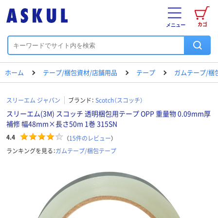
カゴ
メニュー
ホーム
テープ/梱包資材/店舗用品
テープ
ガムテープ/梱
スリーエム ジャパン
ブランド：
Scotch（スコッチ）
スリーエム(3M) スコッチ 透明梱包用テープ OPP 重量物 0.09mm厚
補修 幅48mm×長さ50m 1巻 315SN
4.4
（
15
件のレビュー
）
ランキングを見る：
ガムテープ/梱包テープ