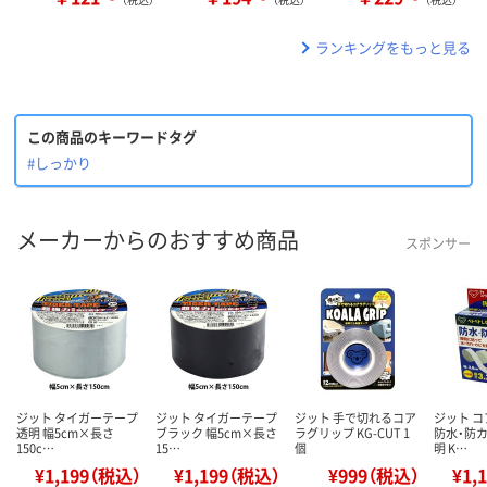
ランキングをもっと見る
この商品のキーワードタグ
#しっかり
メーカーからのおすすめ商品
スポンサー
ジット タイガーテープ
ジット タイガーテープ
ジット 手で切れるコア
ジット 
透明 幅5cm×長さ
ブラック 幅5cm×長さ
ラグリップ KG-CUT 1
防水・防カ
150c…
15…
個
明 K…
¥1,199（税込）
¥1,199（税込）
¥999（税込）
¥1,