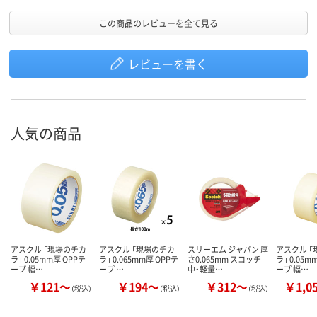
この商品のレビューを全て見る
レビューを書く
人気の商品
アスクル 「現場のチカ
アスクル 「現場のチカ
スリーエム ジャパン 厚
アスクル 
ラ」 0.05mm厚 OPPテ
ラ」 0.065mm厚 OPPテ
さ0.065mm スコッチ
ラ」 0.05m
ープ 幅…
ープ …
中・軽量…
ープ 幅…
￥121～
￥194～
￥312～
￥1,0
（税込）
（税込）
（税込）