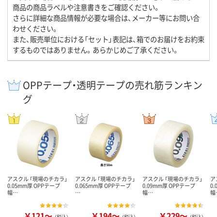
商品の商品ラベルや注意書きをご確認ください。
さらに詳細な商品情報が必要な場合は、メーカー等にお問い合
わせください。
また、販売単位における「セット」表記は、箱でのお届けをお約束
するものではありません。あらかじめご了承ください。
OPPテープ・透明テープの売れ筋ランキン
グ
アスクル 「現場のチカラ」
アスクル 「現場のチカラ」
アスクル 「現場のチカラ」
ア
0.05mm厚 OPPテープ
0.065mm厚 OPPテープ
0.09mm厚 OPPテープ
0
幅…
…
幅…
幅
￥121～
￥194～
￥229～
（税込）
（税込）
（税込）