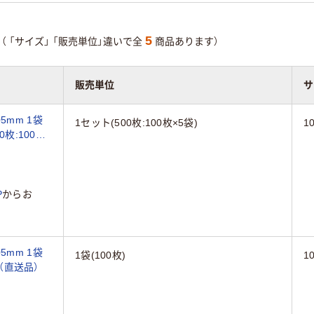
5
（
「サイズ」
「販売単位」違いで全
商品あります）
販売単位
サ
05mm 1袋
1セット(500枚:100枚×5袋)
1
00枚:100枚
P
からお
05mm 1袋
1袋(100枚)
1
枚)（直送品）