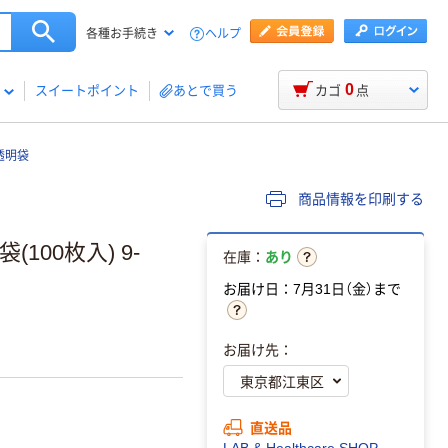
ヘルプ
各種お手続き
0
スイートポイント
あとで買う
カゴ
点
透明袋
商品情報を印刷する
袋(100枚入) 9-
在庫：
あり
お届け日：7月31日（金）まで
お届け先：
直送品
LAB & Healthcare SHOP