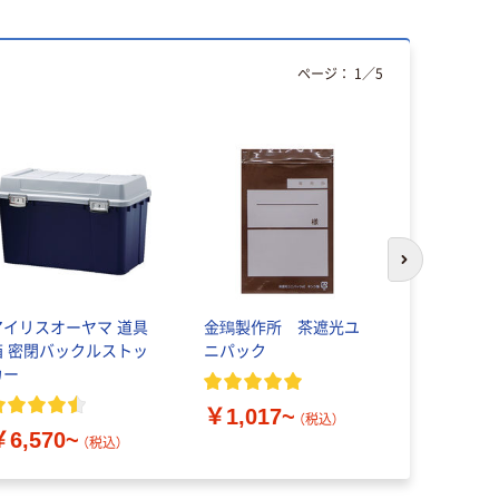
ページ：
1
／
5
本気プ
次のスライド
アイリスオーヤマ 道具
金鵄製作所 茶遮光ユ
アスクル
箱 密閉バックルストッ
ニパック
ポリ袋（規
カー
LDPE・透明
￥1,017~
（税込）
￥6,570~
￥102~
（税込）