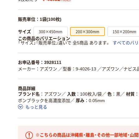
販売単位：1袋(100枚)
300×450mm
200×300mm
150×200mm
サイズ
この商品のバリエーション
「サイズ」「販売単位」違いで 全5商品 あります。
すべてのバリ
お申込番号：3928111
メーカー：アズワン
／型番：9-4026-13
／アズワン／ナビス品番：
商品詳細
ブランド名
アズワン
／
入数
100枚入/袋
／
色
黒
／
材質
ボンブラックを高濃度添加
／
厚み
0.05mm
もっと見る
※こちらの商品は沖縄県・離島・その他一部地域・山