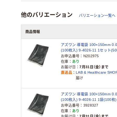
他のバリエーション
バリエーション一覧へ
商品情報
アズワン 導電袋 100×150mm 0.
(100枚入) 9-4026-11 1セット(5
×5袋)（直送品）
お申込番号
N202975
在庫
あり
お届け日
7月31日（金）まで
直送品
LAB & Healthcare SHO
届け
アズワン 導電袋 100×150mm 0.
(100枚入) 9-4026-11 1袋(100
お申込番号
3928327
在庫
あり
お届け日
7月31日（金）まで