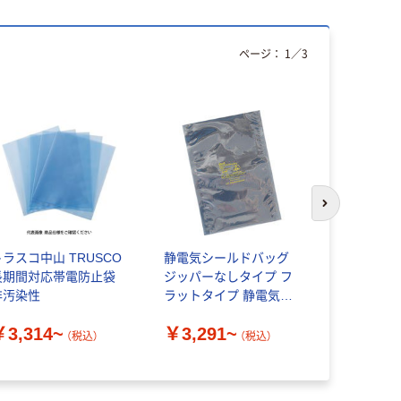
ページ：
1
／
3
次のスライド
トラスコ中山 TRUSCO
静電気シールドバッグ
テクノスタ
長期間対応帯電防止袋
ジッパーなしタイプ フ
永久帯電防
非汚染性
ラットタイプ 静電気遮
500枚入
蔽
0.05×300
￥3,314~
￥3,291~
￥18,92
F203040 
（税込）
（税込）
61-6494-