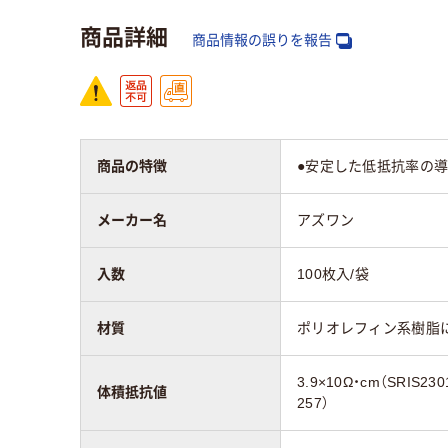
商品詳細
商品情報の誤りを報告
商品の特徴
●安定した低抵抗率の
メーカー名
アズワン
入数
100枚入/袋
材質
ポリオレフィン系樹脂
3.9×10Ω・cm（SRIS230
体積抵抗値
257）