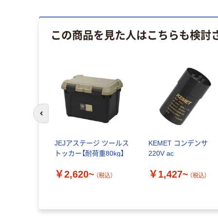
この商品を見た人はこちらも検討
前のスライドへ
リプロピレ
JEJアステージ ツールス
KEMET コンデンサ
ックス 良
トッカー【耐荷重80kg】
220V ac
￥2,620~
￥1,427~
（税込）
（税込）
~
（税込）