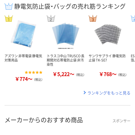
静電気防止袋・バッグの売れ筋ランキング
アズワン 非帯電袋 静電気
トラスコ中山 TRUSCO 長
サンワサプライ 静電気防
E
対策用品
期間対応帯電防止袋 非汚
止袋 TK-SE7
箔、
染性
￥5,222～
￥768～
（税込）
（税込）
￥774～
（税込）
ランキングをもっと見る
メーカーからのおすすめ商品
スポンサー