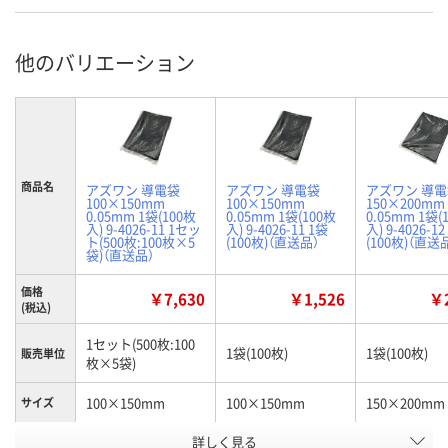
他のバリエーション
商品名
アズワン 導電袋
アズワン 導電袋
アズワン 導
100×150mm
100×150mm
150×200mm
0.05mm 1袋(100枚
0.05mm 1袋(100枚
0.05mm 1袋(
入) 9-4026-11 1セッ
入) 9-4026-11 1袋
入) 9-4026-12
ト(500枚:100枚×5
(100枚)（直送品）
(100枚)（直送
袋)（直送品）
価格
￥7,630
￥1,526
￥2
(税込)
1セット(500枚:100
1袋(100枚)
1袋(100枚)
販売単位
枚×5袋)
100×150mm
100×150mm
150×200mm
サイズ
お申込番
詳しく見る
N202975
3928327
3928336