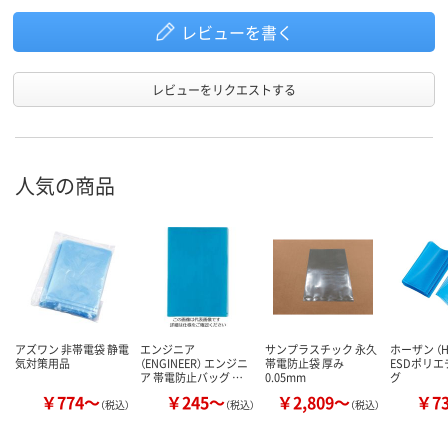
レビューを書く
レビューをリクエストする
人気の商品
アズワン 非帯電袋 静電
エンジニア
サンプラスチック 永久
ホーザン （H
気対策用品
（ENGINEER） エンジニ
帯電防止袋 厚み
ESDポリ
ア 帯電防止バッグ …
0.05mm
グ
￥774～
￥245～
￥2,809～
￥7
（税込）
（税込）
（税込）