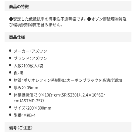
商品の特徴
●安定した低抵抗率の導電性不透明袋です。●オゾン層破壊物質及
び環境規制物質を含みません。
商品仕様
メーカー：アズワン
ブランド：アズワン
入数：100枚入/袋
色：黒
材質：ポリオレフィン系樹脂にカーボンブラックを高濃度添加
厚み：0.05mm
体積抵抗値：3.9×10Ω・cm（SRIS2301）、2.4×10^6Ω・
cm（ASTMD-257）
サイズ：200×300mm
型番：MKB-4
備考（ご注意）