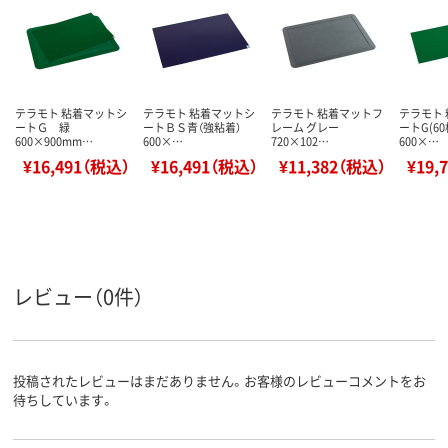
テラモト 粘着マットシ
テラモト 粘着マットシ
テラモト 粘着マットフ
テラモト
ートＧ 緑
ートＢＳ青（強粘着）
レーム グレー
ートG(6
600×900mm…
600×…
720×102…
600×…
¥16,491（税込）
¥16,491（税込）
¥11,382（税込）
¥19,
レビュー（0件）
投稿されたレビューはまだありません。お客様のレビューコメントをお
待ちしています。