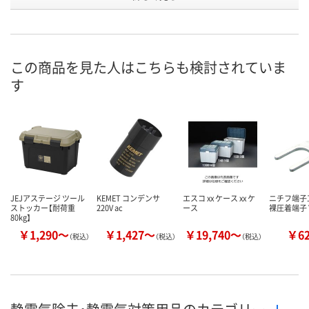
号
あり
あり
あり
在庫
8月21日（金）まで
8月21日（金）まで
8月21日（金）
お届け日
この商品を見た人はこちらも検討されていま
す
数量
数量
数量
カゴへ
カゴへ
カ
JEJアステージ ツール
KEMET コンデンサ
エスコ xx ケース xx ケ
ニチフ端子
ストッカー【耐荷重
220V ac
ース
裸圧着端子 
80kg】
￥1,290～
￥1,427～
￥19,740～
￥6
（税込）
（税込）
（税込）