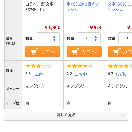
白ラベル(黒文字)
字） SS12K 1個 キン
文字) SS18K 
SS24KL 1個
グジム
ングジム
￥1,960
￥914
￥1
数量
数量
数量
価格
(税込)
カゴへ
カゴへ
カ
評価
3.3
4.2
4.2
（
21件
）
（
176件
）
（
58件
）
キングジム
キングジム
キングジム
メーカー
白
白
白
テープ色
詳しく見る
黒
黒
黒
文字色
24mm
12mm
18mm
テープ幅