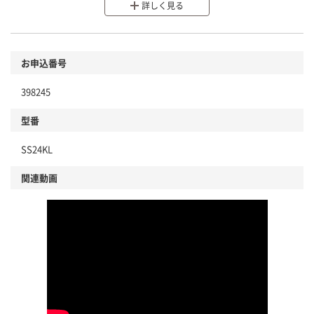
詳しく見る
分別・リサイクルしやすい設計
環境に配慮した材料を使用
商品
お申込番号
本体
省資源・省エネ・節水
398245
分別・リサイクルしやすい設計
型番
独自の回収スキームがある
SS24KL
仕組
アスクルで資源循環している
関連動画
温室効果ガスなどの削減
この商品の環境配慮ポイントです。下記商品詳細「
アスクル商品環境スコア詳細／加点項目
」で確認できます。