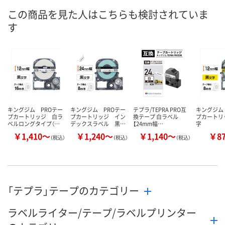
あり
入荷待ち
あり
在庫
この商品を見た人はこちらも検討されていま
す
8月11日（火）
8月11日（火）
お届け日
数量
数量
お取り扱い終了しま
した
カゴへ
カ
キングジム PROテー
キングジム PROテー
テプラ/TEPRA PRO互
キングジム
プカートリッジ 白ラ
プカートリッジ イン
換テープ 白ラベル
プカートリ
ベルロングタイプ（…
デックスラベル 黒…
【24mm幅…
字
￥1,410～
￥1,240～
￥1,140～
￥8
（税込）
（税込）
（税込）
「テプラ」テープのカテゴリー
ラベルライター/テープ/ラベルプリンター