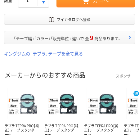
数量
カゴへ
マイカタログへ登録
9
「テープ幅」「カラー」「販売単位」 違いで 全
商品あります。
キングジムの「テプラ」テープを全て見る
メーカーからのおすすめ商品
スポンサー
テプラ TEPRA PRO【純
テプラ TEPRA PRO【純
テプラ TEPRA PRO【純
テプラ TE
正】テープ スタンダ
正】テープ スタンダ
正】テープ スタンダ
正】テープ
ー…
ー…
ー…
ー…