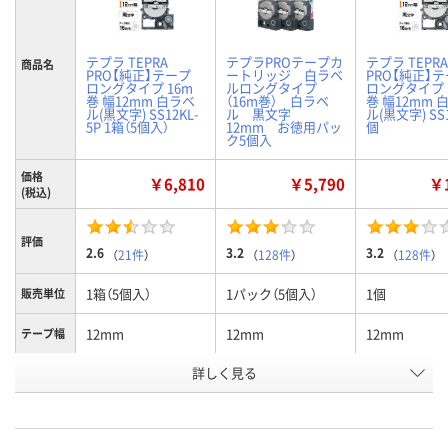
テプラ TEPRA
テプラPROテープカ
テプラ TEPRA
商品名
PRO【純正】テープ
ートリッジ 白ラベ
PRO【純正】
ロングタイプ 16m
ルロングタイプ
ロングタイプ 
巻 幅12mm 白ラベ
（16m巻） 白ラベ
巻 幅12mm 
ル(黒文字) SS12KL-
ル 黒文字
ル(黒文字) SS1
5P 1箱（5個入）
12mm お徳用パッ
個
ク5個入
価格
￥6,810
￥5,790
￥1
(税込)
評価
2.6
3.2
3.2
（
21件
）
（
128件
）
（
128件
）
1箱（5個入）
1パック（5個入）
1個
販売単位
12mm
12mm
12mm
テープ幅
詳しく見る
白
白ラベル 黒文字
白ラベル 黒
カラー
お申込番
3448547
519082
397945
号