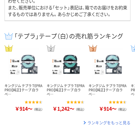
わせください。
また、販売単位における「セット」表記は、箱でのお届けをお約束
するものではありません。あらかじめご了承ください。
「テプラ」テープ（白）の売れ筋ランキング
キングジム テプラ TEPRA
キングジム テプラ TEPRA
キングジム テプラ TEPRA
キ
PRO【純正】テープ 白ラ
PRO【純正】テープ 白ラ
PRO【純正】テープ 白ラ
P
ベ…
ベ…
ベ…
ベ
￥914～
￥1,242～
￥914～
（税込）
（税込）
（税込）
ランキングをもっと見る