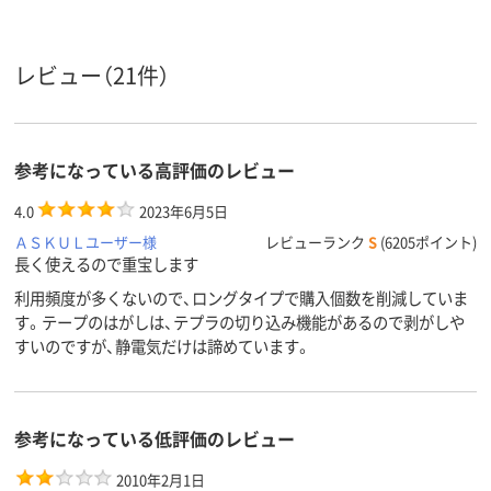
純正
純正
純正
タイプ
テープ長
16m、16m巻、16m
8m
8m
レビュー（21件）
さ
アスクル
商品環境
65
65
65
スコア
参考になっている高評価のレビュー
4.0
2023年6月5日
ＡＳＫＵＬユーザー様
レビューランク
S
(6205ポイント)
長く使えるので重宝します
利用頻度が多くないので、ロングタイプで購入個数を削減していま
す。テープのはがしは、テプラの切り込み機能があるので剥がしや
すいのですが、静電気だけは諦めています。
参考になっている低評価のレビュー
2010年2月1日