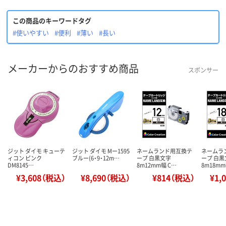
この商品のキーワードタグ
#使いやすい
#便利
#薄い
#長い
メーカーからのおすすめ商品
スポンサー
ジット ダイモ キューテ
ジット ダイモ Mー1595
ネームランド用互換テ
ネームラ
ィコン ピンク
ブルー(6・9・12m…
ープ 白黒文字
ープ 白黒
DM8145…
8m12mm幅 C…
8m18mm
¥3,608（税込）
¥8,690（税込）
¥814（税込）
¥1,