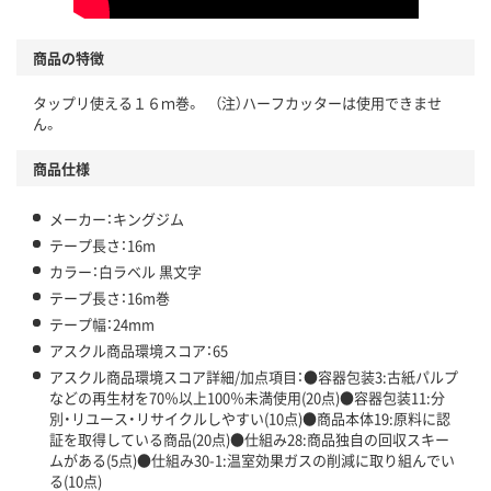
商品の特徴
タップリ使える１６ｍ巻。 （注）ハーフカッターは使用できませ
ん。
商品仕様
メーカー：キングジム
テープ長さ：16m
カラー：白ラベル 黒文字
テープ長さ：16m巻
テープ幅：24mm
アスクル商品環境スコア：65
アスクル商品環境スコア詳細/加点項目：●容器包装3:古紙パルプ
などの再生材を70％以上100％未満使用(20点)●容器包装11:分
別・リユース・リサイクルしやすい(10点)●商品本体19:原料に認
証を取得している商品(20点)●仕組み28:商品独自の回収スキー
ムがある(5点)●仕組み30-1:温室効果ガスの削減に取り組んでい
る(10点)