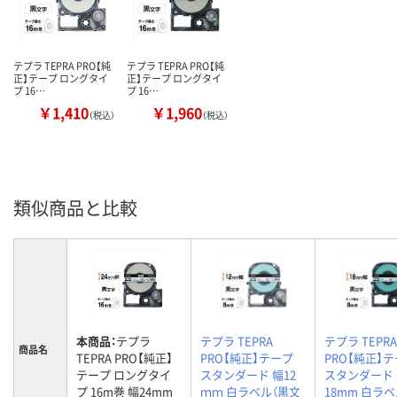
テプラ TEPRA PRO【純
テプラ TEPRA PRO【純
正】テープ ロングタイ
正】テープ ロングタイ
プ 16…
プ 16…
￥1,410
￥1,960
（税込）
（税込）
類似商品と比較
本商品：
テプラ
テプラ TEPRA
テプラ TEPRA
商品名
TEPRA PRO【純正】
PRO【純正】テープ
PRO【純正】
テープ ロングタイ
スタンダード 幅12
スタンダード
プ 16m巻 幅24mm
ｍｍ 白ラベル（黒文
18mm 白ラベ