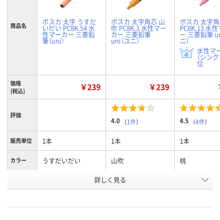
ポスカ 太字 うすだ
ポスカ 太字角芯 山
ポスカ 太字角
商品名
いだい PC8K.54 水
吹 PC8K.3 水性マー
PC8K.13 水
性マーカー 三菱鉛
カー 三菱鉛筆
ー 三菱鉛筆 u
筆（uni）
uni（ユニ）
ニ）
水性マ
（シングル
位
価格
￥239
￥239
(税込)
評価
4.0
4.5
（
1件
）
（
4件
）
1本
1本
1本
販売単位
うすだいだい
山吹
桃
カラー
お申込番
詳しく見る
124581
124877
381490
号
5点
4点
あり
在庫