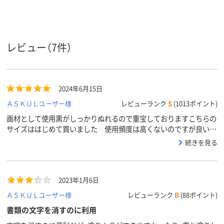
太字
中字
極細字
線の太さ
インク種
水性顔料インク
水性顔料インク
水性顔料イン
類
レビュー（7件）
カラーグ
ブラック系
ブラック系
ブラック系
ループ
キャップ式
キャップ式
キャップ式
タイプ
2024年6月15日
ＡＳＫＵＬユーザー様
レビューランク
S
(1013ポイント)
画材として使用黒がしっかりぬれるので重宝しておりますこちらの
サイズははじめて買いました 使用頻度は高くないのですが良いで
す
続きを見る
2023年1月6日
ＡＳＫＵＬユーザー様
レビューランク
B
(88ポイント)
書類の文字を消すのに利用