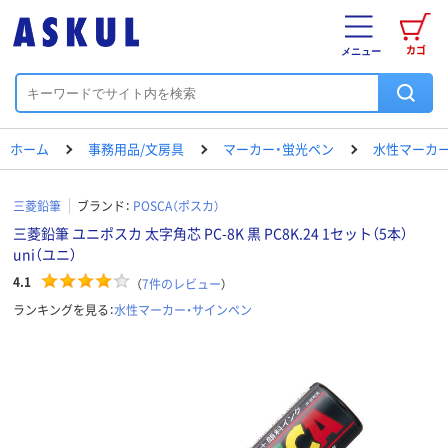
カゴ
メニュー
ホーム
事務用品/文房具
マーカー・蛍光ペン
水性マーカー
三菱鉛筆
ブランド：
POSCA（ポスカ）
三菱鉛筆 ユニポスカ 太字角芯 PC-8K 黒 PC8K.24 1セット（5本）
uni（ユニ）
4.1
（
7
件のレビュー
）
ランキングを見る：
水性マーカー・サインペン