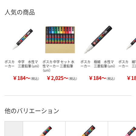
人気の商品
ポスカ 中字 水性マ
ポスカ 中字 セット 水
ポスカ 極細 水性マ
ポスカ 細
ーカー 三菱鉛筆（uni）
性マーカー 三菱鉛筆
ーカー 三菱鉛筆（uni）
ーカー 三菱
（uni）
￥184～
￥2,025～
￥184～
￥1
（税込）
（税込）
（税込）
他のバリエーション