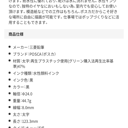
けます。耐水性に優れており、乾けば水に流れません。水性インク
なので、独特のイヤなにおいもしない為、室内でも安心してお使い
頂けます。模造紙などでの工作はもちろん、ポスカだからこそ好き
な場所に自由に描画が可能です。仕事場ではポップづくりなどに活
用することもできます。
商品仕様
メーカー：三菱鉛筆
ブランド：POSCA（ポスカ）
材質：太字:再生プラスチック使用(グリーン購入法再生比率基
準)47%
インク種類：水性顔料インク
インク色：黒
カラー：黒
軸径：Ф24.0
重量：44.7g
線幅：8.0mm
太さ：太字
長さ：123.3mm
タイプ：キャップ式