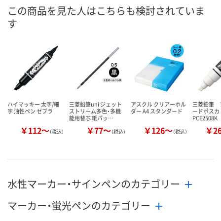
8月9日（日）
8月9日（日）
8月8日（土）
お届け日
この商品を見た人はこちらも検討されていま
す
数量
数量
数量
カゴへ
カゴへ
カ
ハイマッキー 太字/細
三菱鉛筆uni ジェット
アスクル クリアーホル
三菱鉛筆 
字 油性ペン ゼブラ
ストリーム多色・多機
ダー A4 スタンダード
ードポス
能用替芯 紙パッ…
PCE2508K
￥112～
￥77～
￥126～
￥2
（税込）
（税込）
（税込）
水性マーカー・サインペンのカテゴリー
マーカー・蛍光ペンのカテゴリー