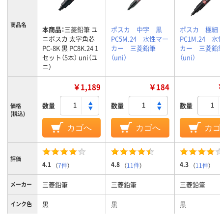
商品名
本商品：
三菱鉛筆 ユ
ポスカ 中字 黒
ポスカ 極
ニポスカ 太字角芯
PC5M.24 水性マー
PC1M.24 
PC-8K 黒 PC8K.24 1
カー 三菱鉛筆
カー 三菱鉛
セット（5本） uni（ユ
（uni）
（uni）
ニ）
￥1,189
￥184
数量
数量
数量
価格
(税込)
カゴへ
カゴへ
カ
評価
4.1
4.8
4.3
（
7件
）
（
11件
）
（
11件
）
三菱鉛筆
三菱鉛筆
三菱鉛筆
メーカー
黒
黒
黒
インク色