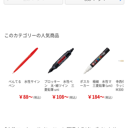
このカテゴリーの人気商品
ぺんてる 水性サイン
プロッキー 水性ペ
ポスカ 極細 水性マ
寺西化学
ペン
ン 太・細ツイン 三
ーカー 三菱鉛筆（uni）
ラッション
菱鉛筆 uni
M300
￥88～
￥108～
￥184～
（税込）
（税込）
（税込）