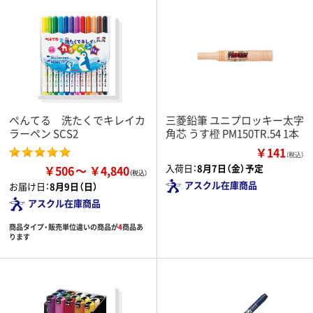
ぺんてる 洗たくでキレイカ
三菱鉛筆 ユニプロッキー太字
ラーペン SCS2
角芯 うす橙 PM150TR.54 1本
￥141
（税込）
入荷日：
8月7日（金）予定
￥506
￥4,840
アスクル在庫商品
お届け日：
8月9日（日）
アスクル在庫商品
商品タイプ・販売単位違いの商品が
4
商品あ
ります