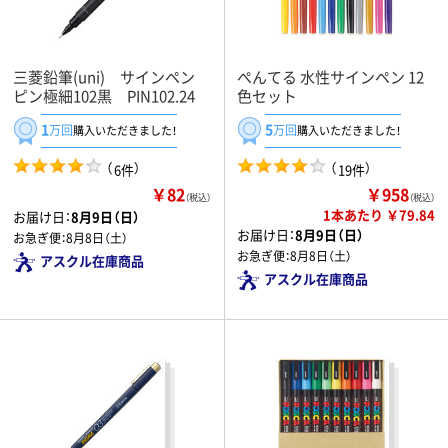
三菱鉛筆(uni) サインペン
ぺんてる 水性サインペン 12
ピン極細102黒 PIN102.24
色セット
1
5
万回
万回
購入いただきました！
購入いただきました！
（
）
（
）
6件
19件
￥82
￥958
（税込）
（税込）
1本あたり ￥79.84
お届け日：
8月9日（日）
お届け日：
8月9日（日）
お急ぎ便：
8月8日（土）
お急ぎ便：
8月8日（土）
アスクル在庫商品
アスクル在庫商品