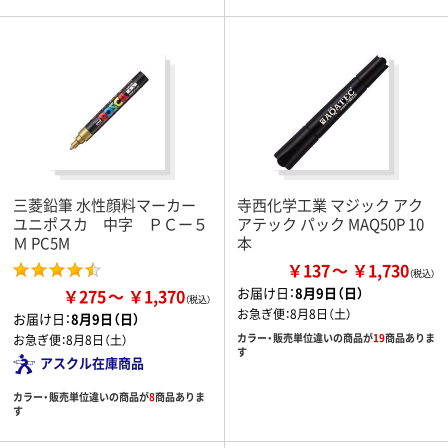
三菱鉛筆 水性顔料マーカー
寺西化学工業 マジック アク
ユニポスカ 中字 ＰＣー５
アテック パック MAQ50P 10
Ｍ PC5M
本
￥137
￥1,730
お届け日：
8月9日（日）
￥275
￥1,370
お急ぎ便：
8月8日（土）
お届け日：
8月9日（日）
カラー・販売単位違いの商品が
19
商品ありま
お急ぎ便：
8月8日（土）
す
アスクル在庫商品
カラー・販売単位違いの商品が
8
商品ありま
す