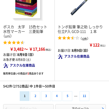
ポスカ 太字 15色セット
トンボ鉛筆 筆之助 しっかり
水性マーカー 三菱鉛筆
仕立P入 GCD-111 １本
（uni）
（
）
6件
￥122
（税込）
￥3,482
￥17,166
お届け日：
8月9日（日）
お届け日：
8月9日（日）
アスクル在庫商品
お急ぎ便：
8月8日（土）
アスクル在庫商品
販売単位違いの商品が
2
商品あります
542件（2752商品）中 1件目～50件目
1
2
3
4
5
11
前のページへ
次のページへ