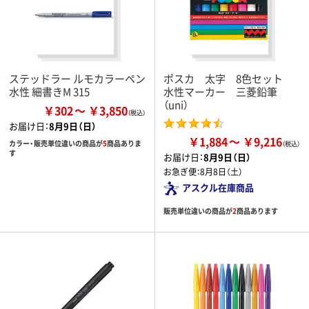
ステッドラー ルモカラーペン
ポスカ 太字 8色セット
水性 細書きM 315
水性マーカー 三菱鉛筆
（uni）
￥302
￥3,850
お届け日：
8月9日（日）
￥1,884
￥9,216
カラー・販売単位違いの商品が
5
商品ありま
す
お届け日：
8月9日（日）
お急ぎ便：
8月8日（土）
アスクル在庫商品
販売単位違いの商品が
2
商品あります