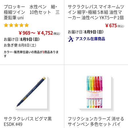
プロッキー 水性ペン 細・
サクラクレパス マイネームツ
極細ツイン 10色セット 三
イン 細字・極細 5本組 油性マ
菱鉛筆 uni
ーカー 油性ペン YKT5ーP 1個
￥675
（税込）
お届け日：
8月9日（日）
￥969
￥4,752
アスクル在庫商品
お届け日：
8月9日（日）
お急ぎ便：
8月8日（土）
カラー・販売単位違いの商品が
3
商品ありま
す
サクラクレパス ピグマ黒
フリクションカラーズ 消せる
ESDK #49
サインペン 多色セット パイ