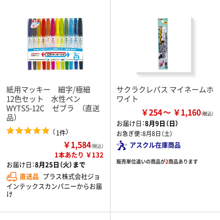
紙用マッキー 細字/極細
サクラクレパス マイネームホ
12色セット 水性ペン
ワイト
WYTS5-12C ゼブラ （直送
￥254
￥1,160
品）
お届け日：
8月9日（日）
（
）
1件
お急ぎ便：
8月8日（土）
￥1,584
アスクル在庫商品
（税込）
1本あたり ￥132
販売単位違いの商品が
2
商品あります
お届け日：
8月25日（火）まで
直送品
プラス株式会社ジョ
インテックスカンパニーからお届
け