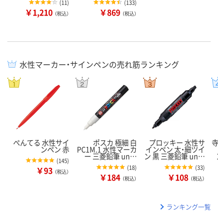
(
11
)
(
133
)
￥1,210
￥869
（税込）
（税込）
水性マーカー・サインペンの売れ筋ランキング
ぺんてる 水性サイ
ポスカ 極細 白
プロッキー 水性サ
ンペン 赤
PC1M.1 水性マーカ
インペン 太・細ツイ
ー 三菱鉛筆 un…
ン 黒 三菱鉛筆 un…
(
145
)
(
18
)
(
33
)
￥93
（税込）
￥184
￥108
（税込）
（税込）
ランキング一覧