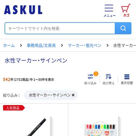
カゴ
メニュー
ホーム
事務用品/文房具
マーカー・蛍光ペン
水性マーカー
水性マーカー・サインペン
1
542
件（2752商品）中 1～50件を表示
表示切替
絞り込み
並び替え
水性マーカー・サインペン
絞り込み
人気商品