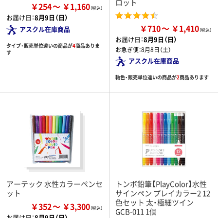
ロット
￥254
￥1,160
お届け日：
8月9日（日）
￥710
￥1,410
アスクル在庫商品
お届け日：
8月9日（日）
タイプ・販売単位違いの商品が
4
商品ありま
お急ぎ便：
8月8日（土）
す
アスクル在庫商品
軸色・販売単位違いの商品が
2
商品あります
アーテック 水性カラーペンセ
トンボ鉛筆【PlayColor】水性
ット
サインペン プレイカラー2 12
色セット 太・極細ツイン
￥352
￥3,300
GCB-011 1個
お届け日：
8月9日（日）