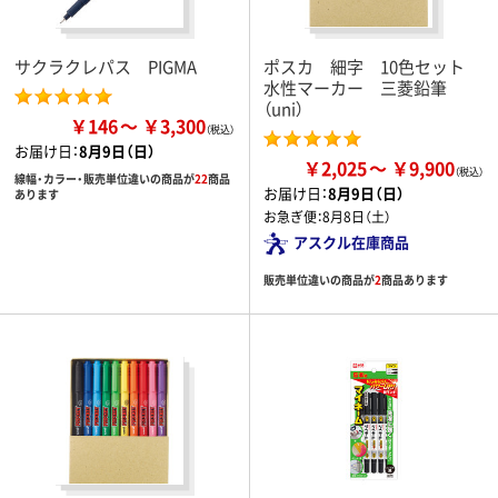
サクラクレパス PIGMA
ポスカ 細字 10色セット
水性マーカー 三菱鉛筆
（uni）
￥146
￥3,300
お届け日：
8月9日（日）
￥2,025
￥9,900
線幅・カラー・販売単位違いの商品が
22
商品
お届け日：
8月9日（日）
あります
お急ぎ便：
8月8日（土）
アスクル在庫商品
販売単位違いの商品が
2
商品あります