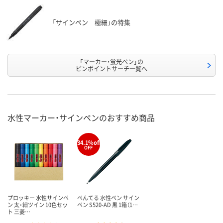
「サインペン 極細」の特集
「マーカー・蛍光ペン」の
ピンポイントサーチ一覧へ
水性マーカー・サインペンのおすすめ商品
34.1%off
%
OFF
プロッキー 水性サインペ
ぺんてる 水性ペン サイン
ン 太・細ツイン 10色セッ
ペン S520-AD 黒 1箱（1…
ト 三菱…