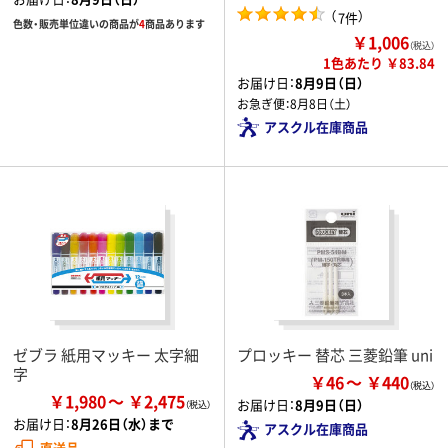
（
）
7件
色数・販売単位違いの商品が
4
商品あります
￥1,006
（税込）
1色あたり ￥83.84
お届け日：
8月9日（日）
お急ぎ便：
8月8日（土）
アスクル在庫商品
ゼブラ 紙用マッキー 太字細
プロッキー 替芯 三菱鉛筆 uni
字
￥46
￥440
￥1,980
￥2,475
お届け日：
8月9日（日）
お届け日：
8月26日（水）まで
アスクル在庫商品
直送品