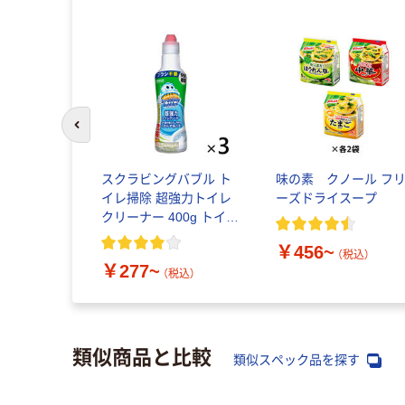
前のスライドへ
スクラビングバブル ト
味の素 クノール フ
イレ掃除 超強力トイレ
ーズドライスープ
クリーナー 400g トイレ
洗剤 ジョンソン
￥456~
（税込）
￥277~
（税込）
類似商品と比較
類似スペック品を探す