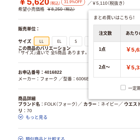
￥5,620
31.9%OFF
／￥5,110（税抜き）
（税込）
希望小売価格
￥8,250
（税込）
まとめ買いはこちら！
販売単位：
注文数
あたり
LL
EL
S
M
L
サイズ
この商品のバリエーション
1点
￥5,6
「サイズ」違いで 全5商品 あります。
すべてのバリエーション
2点～
￥5,3
お申込番号：4016822
メーカー：フォーク
／型番：6006EW-7
一定
商品詳細
ブランド名
FOLK（フォーク）
／
カラー
ネイビー
／
ウエス
リ
70
もっと見る
類似商品と比較する