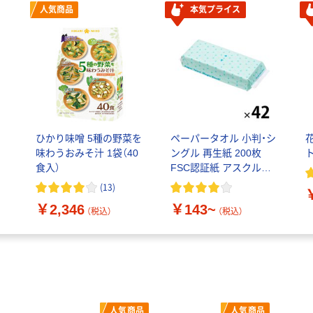
人気商品
本気プライス
リ
ひかり味噌 5種の野菜を
ペーパータオル 小判・シ
味わうおみそ汁 1袋（40
ングル 再生紙 200枚
食入）
FSC認証紙 アスクルオ
リジナル
(
13
)
￥2,346
￥143~
（税込）
（税込）
人気商品
人気商品