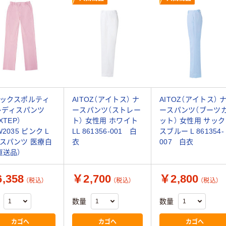
ックスポルティ
AITOZ（アイトス） ナ
AITOZ（アイトス） 
レディスパンツ
ースパンツ（ストレー
ースパンツ（ブーツ
XTEP）
ト） 女性用 ホワイト
ット） 女性用 サック
2035 ピンク L
LL 861356-001 白
スブルー L 861354-
スパンツ 医療白
衣
007 白衣
直送品）
,358
￥2,700
￥2,800
（税込）
（税込）
（税込）
数量
数量
カゴへ
カゴへ
カゴへ