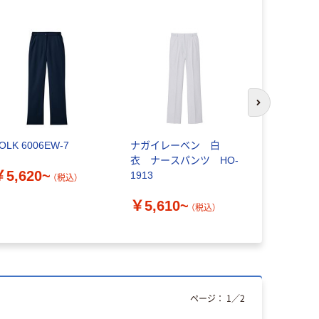
次のスライド
OLK 6006EW-7
ナガイレーベン 白
フォーク 
衣 ナースパンツ HO-
ップスクラブ
￥5,620~
1913
（税込）
￥5,680
￥5,610~
（税込）
ページ：
1
／
2