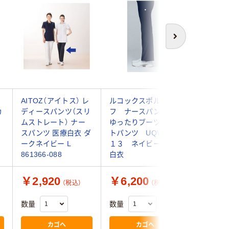
次へ
ナ
AITOZ（アイトス） レ
ルコックスポルティ
ルコック
カ
ディースパンツ（スリ
フ ナースパンツ
フ ナ
ムストレート） ナー
ゆったりブーツカッ
セミブー
スパンツ 医療白衣 ダ
トパンツ UQW２０
ンツ U
ークネイビー L
１３ ネイビー L
２ ホ
861366-088
白衣
白衣
￥2,920
￥6,200
￥6,2
（税込）
（税込）
数量
数量
数量
カゴへ
カゴへ