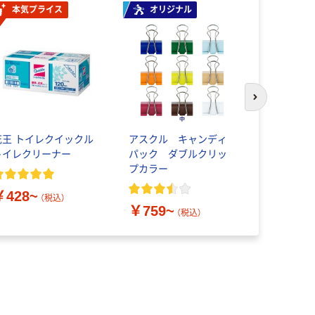
本気プライス
オリジナル
人気商品
次のスライド
花王 トイレクイックル
アスクル キャンディ
【ハードス
トイレクリーナー
パック ダブルクリッ
エ ハード
プカラー
￥428~
￥198~
（税込）
￥759~
（税込）