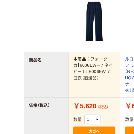
本商品：
フォーク
ルコ
商品名
カ】6006EWー7 ネイ
フ 
ビー LL 6006EW-7
（NE
白衣（直送品）
UQW
ナー
衣（
￥5,620
￥6
価格（税込）
（税込）
数量
数量
カゴへ