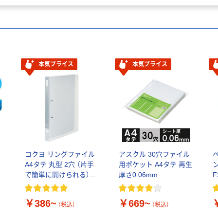
本気プライス
本気プライス
ル
コクヨ リングファイル
アスクル 30穴ファイル
A4タテ 丸型 2穴 （片手
用ポケット A4タテ 再生
で簡単に開けられる）ス
厚さ0.06mm
リムスタイル（透明タイ
プ）
￥386~
￥669~
（税込）
（税込）