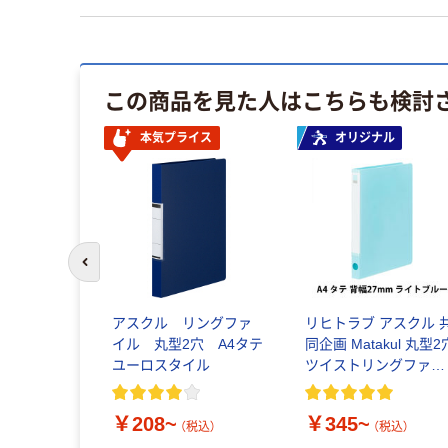
この商品を見た人はこちらも検討
本気プライス
オリジナル
前のスライドへ
アスクル リングファ
リヒトラブ アスクル 
イル 丸型2穴 A4タテ
同企画 Matakul 丸型2
ユーロスタイル
ツイストリングファイ
ル A4タテ
￥208~
￥345~
（税込）
（税込）