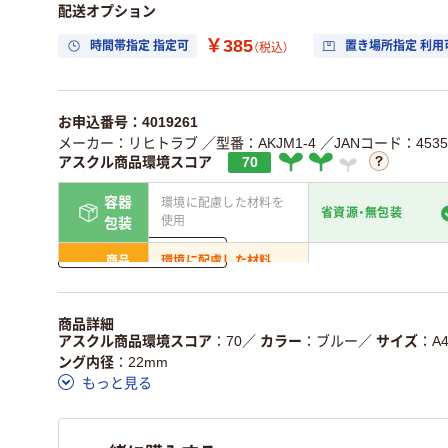
配送オプション
￥385
時間帯指定 指定可
置き場所指定 利用
（税込）
お申込番号：4019261
メーカー：リヒトラブ
／型番：AKJM1-4
／JANコード：45351
アスクル商品環境スコア
70
容器
環境に配慮した材料を
省資源・無包装
使用
包装
詳しく見る
商品
環境に配慮した材料
省資源・省エネ・節水
本体
を使用
独自の回収スキームが
アスクルで資源循環し
商品詳細
仕組
ある
いる
アスクル商品環境スコア
70
／
カラー
ブルー
／
サイズ
A
ング内径
22mm
この商品の環境配慮ポイントです。詳しくはページ下部の商品
もっと見る
ア詳細／加点項目
」で確認できます。