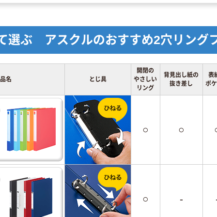
て選ぶ アスクルのおすすめ2穴リング
開閉の
背見出し紙の
表
品名
とじ具
やさしい
抜き差し
ポケ
リング
○
○
○
-