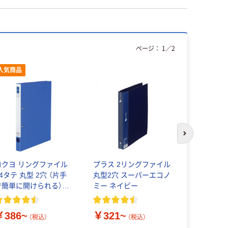
ページ：
1
／
2
人気商品
オリジ
次のスライド
コクヨ リングファイル
プラス 2リングファイル
リングファ
4タテ 丸型 2穴 （片手
丸型2穴 スーパーエコノ
穴 A4タ
で簡単に開けられる）ス
ミー ネイビー
41mm 
リムスタイル
ロスタイル
￥386~
￥321~
￥260~
（税込）
（税込）