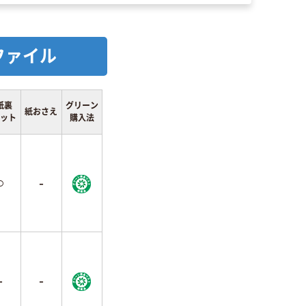
ファイル
紙裏
グリーン
紙おさえ
ット
購入法
○
-
-
-