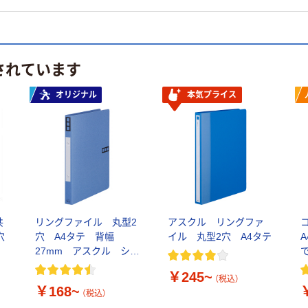
されています
オリジナル
本気プライス
共
リングファイル 丸型2
アスクル リングファ
穴
穴 A4タテ 背幅
イル 丸型2穴 A4タテ
A
27mm アスクル シブ
イロ
￥245~
（税込）
￥168~
（税込）