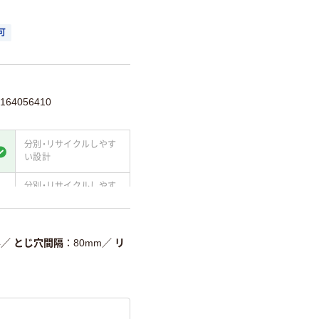
可
64056410
分別・リサイクルしやす
い設計
分別・リサイクルしやす
い設計
て
温室効果ガスなどの
削減
4
／
とじ穴間隔
80mm
／
リ
詳細「
アスクル商品環境スコ