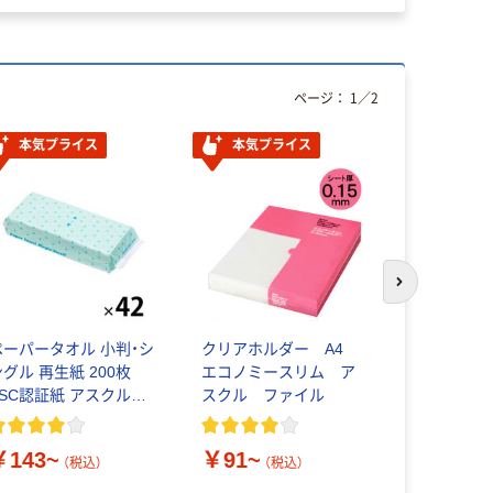
ページ：
1
／
2
本気プライス
本気プライス
オリジ
次のスライド
ペーパータオル 小判・シ
クリアホルダー A4
30穴ファ
ングル 再生紙 200枚
エコノミースリム ア
ト厚口 A4
FSC認証紙 アスクルオ
スクル ファイル
で50枚収容
リジナル
￥143~
￥91~
￥566~
（税込）
（税込）