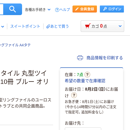
ヘルプ
各種お手続き
0
スイートポイント
あとで買う
カゴ
点
グファイル A4タテ
商品情報を印刷する
スタイル 丸型ツイ
在庫：
7点
10冊 ブルー オリ
希望の数量で在庫確認
お届け日：
8月2日（日）
にお届
け
型リングファイルのユーロス
お急ぎ便：8月1日（土）にお届け
ヒトラブとの共同企画商品。
（今から14時間57分以内のご注文
で指定可。追加料金なし）
お届け先：