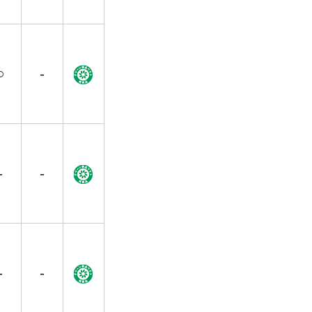
○
-
-
-
-
-