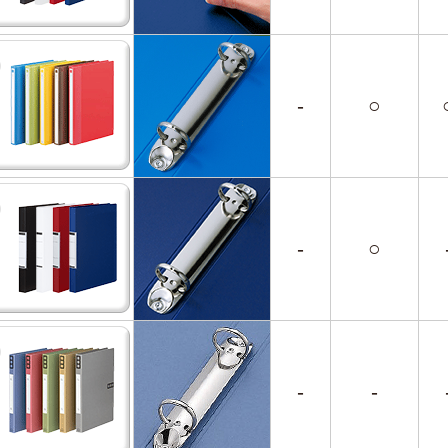
-
○
-
○
-
-