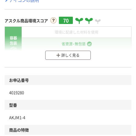
70
アスクル商品環境スコア
環境に配慮した材料を使用
容器
包装
省資源・無包装
詳しく見る
分別・リサイクルしやすい設計
環境に配慮した材料を使用
商品
お申込番号
本体
省資源・省エネ・節水
4019280
分別・リサイクルしやすい設計
型番
独自の回収スキームがある
AKJM1-4
仕組
アスクルで資源循環している
商品の特徴
温室効果ガスなどの削減