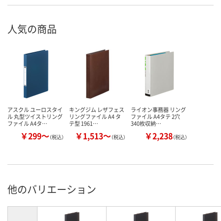
人気の商品
アスクル ユーロスタイ
キングジム レザフェス
ライオン事務器 リング
ル 丸型ツイストリング
リングファイル A4 タ
ファイル A4タテ 2穴
ファイル A4タ…
テ型 1961…
340枚収納…
￥299～
￥1,513～
￥2,238
（税込）
（税込）
（税込）
他のバリエーション