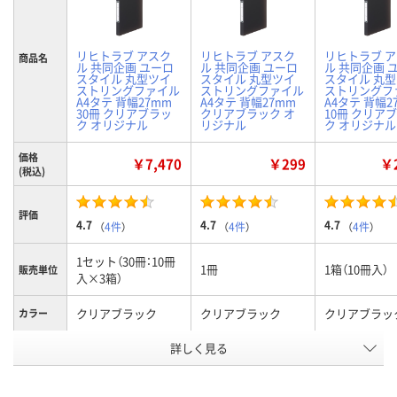
リヒトラブ アスク
リヒトラブ アスク
リヒトラブ 
商品名
ル 共同企画 ユーロ
ル 共同企画 ユーロ
ル 共同企画 
スタイル 丸型ツイ
スタイル 丸型ツイ
スタイル 丸
ストリングファイル
ストリングファイル
ストリングフ
A4タテ 背幅27mm
A4タテ 背幅27mm
A4タテ 背幅2
30冊 クリアブラッ
クリアブラック オ
10冊 クリア
ク オリジナル
リジナル
ク オリジナル
価格
￥7,470
￥299
￥2
(税込)
評価
4.7
4.7
4.7
（
4件
）
（
4件
）
（
4件
）
1セット（30冊：10冊
1冊
1箱（10冊入）
販売単位
入×3箱）
クリアブラック
クリアブラック
クリアブラッ
カラー
お申込番
詳しく見る
4019234
3569936
4019225
号
2点
あり
7点
在庫