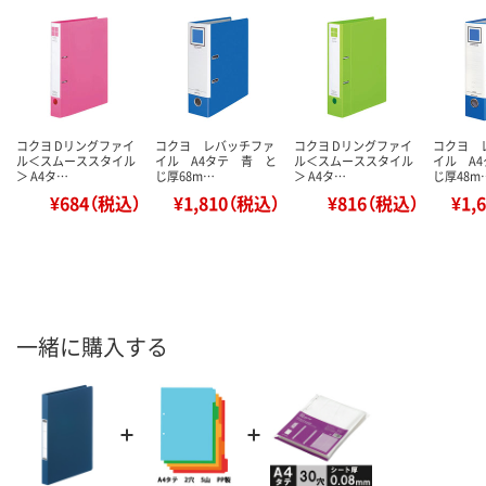
コクヨ Dリングファイ
コクヨ レバッチファ
コクヨ Dリングファイ
コクヨ 
ル＜スムーススタイル
イル A4タテ 青 と
ル＜スムーススタイル
イル A
＞ A4タ…
じ厚68m…
＞ A4タ…
じ厚48m
¥684（税込）
¥1,810（税込）
¥816（税込）
¥1,
一緒に購入する