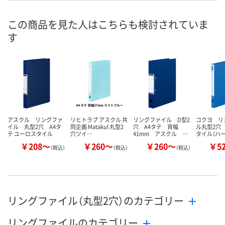
8月10日（月）
8月10日（月）
8月10日（月）
お届け日
この商品を見た人はこちらも検討されていま
す
数量
数量
数量
カゴへ
カゴへ
カ
アスクル リングファ
リヒトラブ アスクル 共
リングファイル D型2
コクヨ リ
イル 丸型2穴 A4タ
同企画 Matakul 丸型2
穴 A4タテ 背幅
ル丸型2穴
テ ユーロスタイル
穴ツイ…
41mm アスクル …
タイル（ハ
￥208～
￥260～
￥260～
￥5
（税込）
（税込）
（税込）
リングファイル（丸型2穴）のカテゴリー
リングファイルのカテゴリー