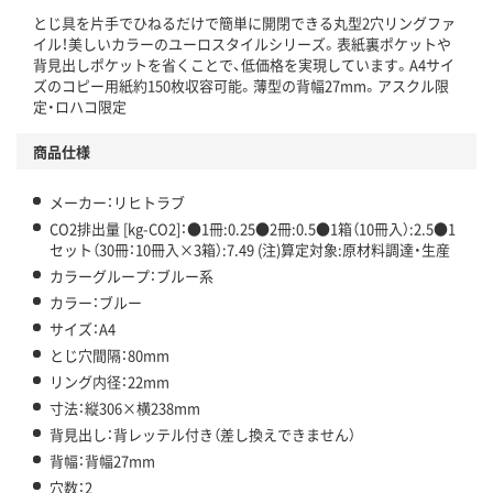
とじ具を片手でひねるだけで簡単に開閉できる丸型2穴リングファ
この商品の環境配慮ポイントです。下記商品詳細「
イル！美しいカラーのユーロスタイルシリーズ。表紙裏ポケットや
アスクル商品環境スコア詳細／加点項目
」で確認できます。
背見出しポケットを省くことで、低価格を実現しています。A4サイ
ズのコピー用紙約150枚収容可能。薄型の背幅27mm。アスクル限
定・ロハコ限定
商品仕様
メーカー：リヒトラブ
CO2排出量 [kg-CO2]：●1冊:0.25●2冊:0.5●1箱（10冊入）:2.5●1
セット（30冊：10冊入×3箱）:7.49 (注)算定対象:原材料調達・生産
カラーグループ：ブルー系
カラー：ブルー
サイズ：A4
とじ穴間隔：80mm
リング内径：22mm
寸法：縦306×横238mm
背見出し：背レッテル付き（差し換えできません）
背幅：背幅27mm
穴数：2