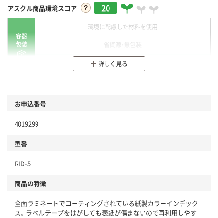
20
アスクル商品環境スコア
環境に配慮した材料を使用
容器
包装
省資源・無包装
分別・リサイクルしやすい設計
詳しく見る
環境に配慮した材料を使用
商品
お申込番号
本体
省資源・省エネ・節水
4019299
分別・リサイクルしやすい設計
型番
独自の回収スキームがある
仕組
RID-5
アスクルで資源循環している
商品の特徴
温室効果ガスなどの削減
全面ラミネートでコーティングされている紙製カラーインデック
この商品の環境配慮ポイントです。下記商品詳細「
ス。ラベルテープをはがしても表紙が傷まないので再利用しやす
アスクル商品環境スコア詳細／加点項目
」で確認できます。