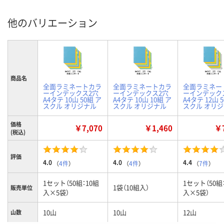
他のバリエーション
商品名
全面ラミネートカラ
全面ラミネートカラ
全面ラミネー
ーインデックス2穴
ーインデックス2穴
ーインデック
A4タテ 10山 50組 ア
A4タテ 10山 10組 ア
A4タテ 12山 
スクル オリジナル
スクル オリジナル
スクル オリ
価格
￥7,070
￥1,460
￥7
(税込)
評価
4.0
4.0
4.4
（
4件
）
（
4件
）
（
7件
）
1セット（50組：10組
1セット（50組
1袋（10組入）
販売単位
入×5袋）
入×5袋）
10山
10山
12山
山数