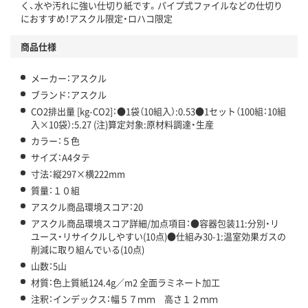
く、水や汚れに強い仕切り紙です。パイプ式ファイルなどの仕切り
におすすめ！アスクル限定・ロハコ限定
商品仕様
メーカー：アスクル
ブランド：アスクル
CO2排出量 [kg-CO2]：●1袋（10組入）:0.53●1セット（100組：10組
入×10袋）:5.27 (注)算定対象:原材料調達・生産
カラー：５色
サイズ：A4タテ
寸法：縦297×横222mm
質量：１０組
アスクル商品環境スコア：20
アスクル商品環境スコア詳細/加点項目：●容器包装11:分別・リ
ユース・リサイクルしやすい(10点)●仕組み30-1:温室効果ガスの
削減に取り組んでいる(10点)
山数：5山
材質：色上質紙124.4g／m2 全面ラミネート加工
注釈：インデックス：幅５７ｍｍ 高さ１２ｍｍ