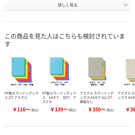
お申込番
詳しく見る
4019323
3569444
4019332
号
あり
あり
7点
在庫
8月9日（日）
8月9日（日）
8月9日（日）
お届け日
この商品を見た人はこちらも検討されていま
す
数量
数量
数量
カゴへ
カゴへ
カ
PP製カラーインデック
PP製カラーインデック
アスクル カラーインデ
アスクル 
ス 2穴 アスクル
ス A4タテ 30穴 ア
ックス A4タテ 5山 2穴
ックス A4タ
スクル
扉紙なし
￥116～
￥139～
￥350～
￥3
（税込）
（税込）
（税込）