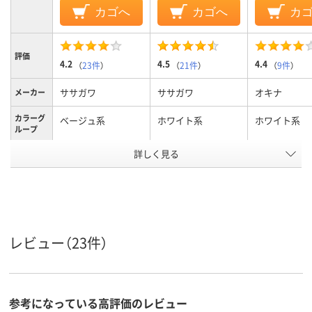
カゴへ
カゴへ
カ
評価
4.2
4.5
4.4
（
23件
）
（
21件
）
（
9件
）
ササガワ
ササガワ
オキナ
メーカー
カラーグ
ベージュ系
ホワイト系
ホワイト系
ループ
詳しく見る
A4
A4
A4
サイズ
縦型ヨコ書き
縦型ヨコ書き
縦横兼用
用途
可能
可能
可能
印刷可否
賞状用紙
クリーム
白
白
レビュー（23件）
の色
アスクル
商品環境
5
スコア
参考になっている高評価のレビュー