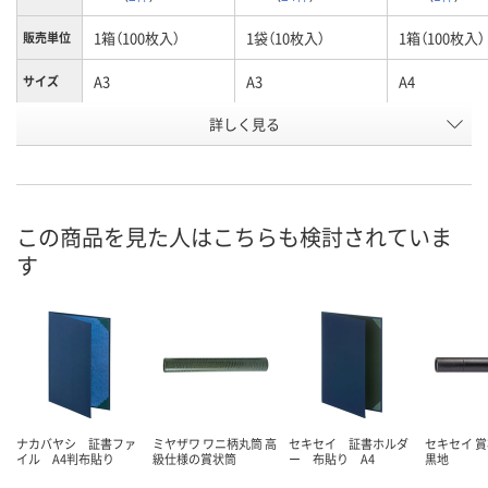
1箱（100枚入）
1袋（10枚入）
1箱（100枚入）
販売単位
A3
A3
A4
サイズ
詳しく見る
横型タテ書き
横型タテ書き
横型タテ書き
用途
お申込番
2916949
408431
9885110
号
2点
あり
あり
在庫
この商品を見た人はこちらも検討されていま
す
8月11日（火）
8月11日（火）
8月11日（火）
お届け日
数量
数量
数量
カゴへ
カゴへ
カ
ナカバヤシ 証書ファ
ミヤザワ ワニ柄丸筒 高
セキセイ 証書ホルダ
セキセイ 賞
イル A4判布貼り
級仕様の賞状筒
ー 布貼り A4
黒地