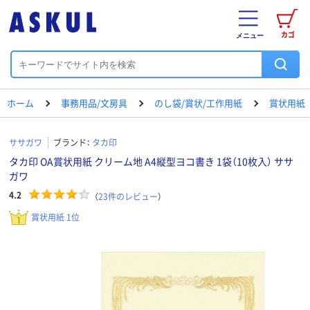
カゴ
メニュー
ホーム
事務用品/文房具
のし袋/賞状/工作用紙
賞状用紙
ササガワ
ブランド：
タカ印
タカ印 OA賞状用紙 クリーム地 A4縦型ヨコ書き 1袋（10枚入） ササ
ガワ
4.2
（
23
件のレビュー
）
賞状用紙 1位