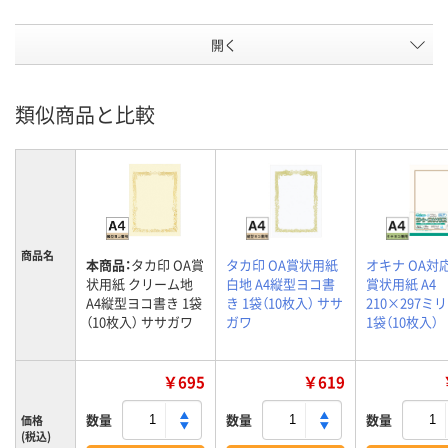
開く
類似商品と比較
商品名
本商品：
タカ印 OA賞
タカ印 OA賞状用紙
オキナ OA対
状用紙 クリーム地
白地 A4縦型ヨコ書
賞状用紙 A4
A4縦型ヨコ書き 1袋
き 1袋（10枚入） ササ
210×297ミリ
（10枚入） ササガワ
ガワ
1袋（10枚入）
￥695
￥619
数量
数量
数量
価格
(税込)