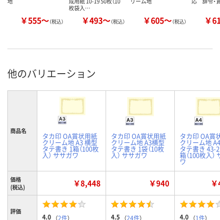
地
成用紙 10-19 50枚（10
リーム地
応 辞令・
枚袋入…
￥555～
￥493～
￥605～
￥6
（税込）
（税込）
（税込）
他のバリエーション
商品名
タカ印 OA賞状用紙
タカ印 OA賞状用紙
タカ印 OA賞
クリーム地 A3 横型
クリーム地 A3横型
クリーム地 A
タテ書き 1箱（100枚
タテ書き 1袋（10枚
タテ書き 43-21
入） ササガワ
入） ササガワ
箱（100枚入）
ワ
価格
￥8,448
￥940
￥4
(税込)
評価
4.0
4.5
4.0
（
2件
）
（
24件
）
（
1件
）