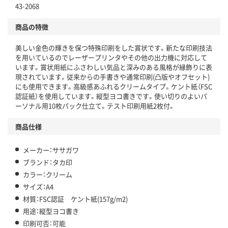
43-2068
商品の特徴
美しい金色の輝きを保つ特殊印刷をした賞状です。新たな印刷技法
を用いているのでレーザープリンタやその他の出力機に対応して
います。賞状用紙にふさわしい気品と深みのある風格が縁飾りに表
現されています。従来からの手書きや通常印刷(凸版やオフセット)
にも使用できます。高級感あふれるクリームタイプ。ケント紙（FSC
認証紙）を使用しています。縦型ヨコ書きです。使い切りのよいパ
ーソナル用10枚パック仕立て。テスト印刷用紙2枚付。
商品仕様
メーカー：ササガワ
ブランド：タカ印
カラー：クリーム
サイズ：A4
材質：FSC認証 ケント紙(157g/m2)
用途：縦型ヨコ書き
印刷可否：可能