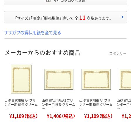
マイカタログへ登録
11
「サイズ」「用途」「販売単位」 違いで 全
商品あります。
ササガワの賞状用紙を全て見る
メーカーからのおすすめ商品
スポンサー
山櫻 賞状用紙 A4 プリ
山櫻 賞状用紙 A3 プリ
山櫻 賞状用紙 A4 プリ
山櫻 賞状
ンター用 縦長 クリーム
ンター用 横長 クリーム
ンター用 横長 クリーム
ンター用 
…
…
…
…
¥1,109（税込）
¥1,406（税込）
¥1,109（税込）
¥1,