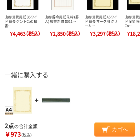
山櫻 賞状用紙 B5ワイ
山櫻 辞令用紙 朱枠 (罫
山櫻 賞状用紙 A5ワイ
山櫻 賞状
ド 縦長 ケントCoC 横
入) 縦書き 白 8011…
ド 縦長 マーク用 クリ
ド 金箔 
書…
ーム…
Co…
¥4,463（税込）
¥2,850（税込）
¥3,297（税込）
¥18,
一緒に購入する
2点
の合計金額
カゴへ
￥973
（税込）