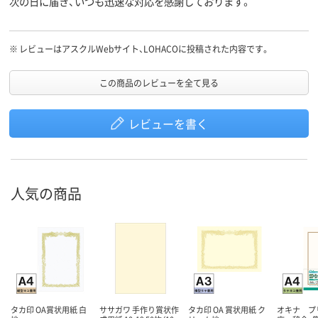
次の日に届き、いつも迅速な対応を感謝しております。
※
レビューはアスクルWebサイト、LOHACOに投稿された内容です。
この商品のレビューを全て見る
レビューを書く
人気の商品
タカ印 OA賞状用紙 白
ササガワ 手作り賞状作
タカ印 OA 賞状用紙 ク
オキナ プ