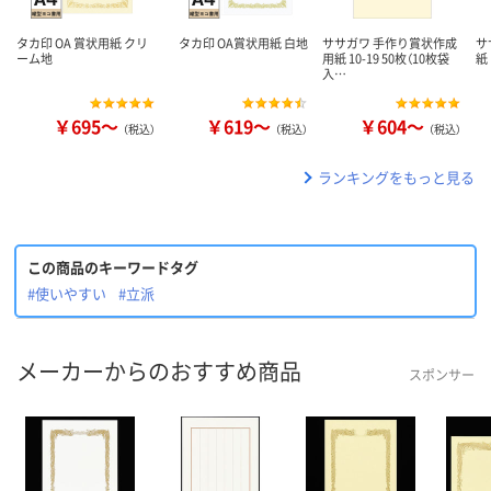
タカ印 OA 賞状用紙 クリ
タカ印 OA賞状用紙 白地
ササガワ 手作り賞状作成
サ
ーム地
用紙 10-19 50枚（10枚袋
紙
入…
￥695～
￥619～
￥604～
（税込）
（税込）
（税込）
ランキングをもっと見る
この商品のキーワードタグ
#使いやすい
#立派
メーカーからのおすすめ商品
スポンサー