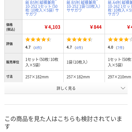
紙 B5判 縦横兼用
紙 B5判 縦横兼用
紙 A4判 縦横
10-252 1セット（50
10-252 1袋（10枚入）
10-262 1セッ
枚：10枚入×5袋） サ
ササガワ
枚：10枚入×5
サガワ
サガワ
価格
￥4,103
￥844
￥4
(税込)
評価
4.7
4.7
4.0
（
4件
）
（
4件
）
（
7件
）
1セット（50枚：10枚
1セット（50枚
1袋（10枚入）
販売単位
入×5袋）
入×5袋）
257×182mm
257×182mm
297×210mm
寸法
お申込番
詳しく見る
8215305
8208839
8215314
号
あり
あり
あり
在庫
8月7日（金）
8月7日（金）
8月7日（金）
お届け日
この商品を見た人はこちらも検討されていま
す
数量
数量
数量