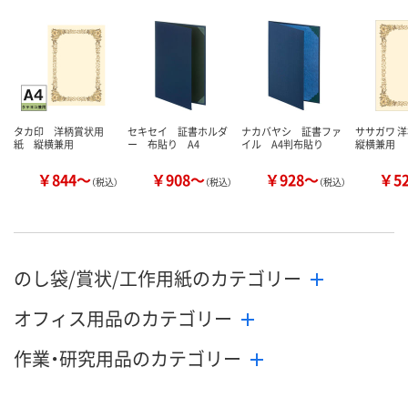
カゴへ
カゴへ
カ
タカ印 洋柄賞状用
セキセイ 証書ホルダ
ナカバヤシ 証書ファ
ササガワ 
紙 縦横兼用
ー 布貼り A4
イル A4判布貼り
縦横兼用
￥844～
￥908～
￥928～
￥5
（税込）
（税込）
（税込）
のし袋/賞状/工作用紙のカテゴリー
オフィス用品のカテゴリー
作業・研究用品のカテゴリー