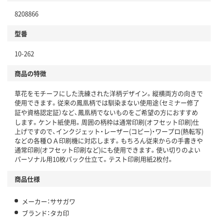
8208866
型番
10-262
商品の特徴
草花をモチーフにした洗練された洋柄デザイン。縦横両方の向きで
使用できます。従来の鳳凰柄では馴染まない使用途（セミナー修了
証や資格認定証）など、鳳凰柄でないものをご希望の方におすすめ
します。ケント紙使用。周囲の柄枠は通常印刷(オフセット印刷)仕
上げですので、インクジェット・レーザー(コピー)・ワープロ(熱転写)
などの各種ＯＡ印刷機に対応します。もちろん従来からの手書きや
通常印刷(オフセット印刷など)にも使用できます。使い切りのよい
パーソナル用10枚パック仕立て。テスト印刷用紙2枚付。
商品仕様
メーカー：ササガワ
ブランド：タカ印