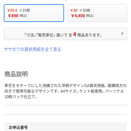
￥89.8
×10枚
￥88
×50枚
￥898
￥4,400
(税込)
(税込)
4
「寸法」「販売単位」 違いで 全
商品あります。
ササガワの賞状用紙を全て見る
商品説明
草花をモチーフにした洗練された洋柄デザインOA賞状用紙。縦横両方の
向きで使用可能なデザインです。A4サイズ。ケント紙使用。パーソナル
10枚パック仕立て。
お申込番号