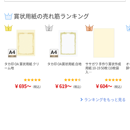
賞状用紙の売れ筋ランキング
タカ印 OA 賞状用紙 クリ
タカ印 OA賞状用紙 白地
ササガワ 手作り賞状作成
オ
ーム地
用紙 10-19 50枚（10枚袋
辞
入…
￥695～
￥619～
￥604～
（税込）
（税込）
（税込）
ランキングをもっと見る