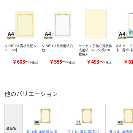
タカ印 OA 賞状用紙 ク
タカ印 OA賞状用紙 白
ササガワ 手作り賞状作
オキナ プ
リーム地
地
成用紙 10-19 50枚（10
応 辞令・
枚袋入…
￥605～
￥555～
￥493～
￥6
（税込）
（税込）
（税込）
他のバリエーション
商品名
タカ印 洋柄賞状用
タカ印 洋柄賞状用
タカ印 洋柄