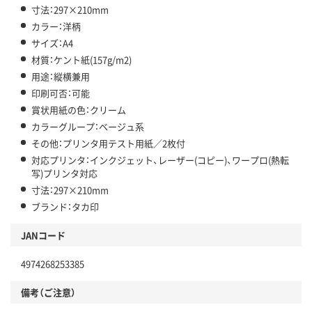
寸法：297×210mm
カラー：洋柄
サイズ：A4
材質：ケント紙(157g/m2)
用途：縦横兼用
印刷可否：可能
賞状用紙の色：クリーム
カラーグループ：ベージュ系
その他：プリンタ用テスト用紙／2枚付
対応プリンタ：インクジェット、レーザー(コピー)、ワープロ(熱転
写)プリンタ対応
寸法：297×210mm
ブランド：タカ印
JANコード
4974268253385
備考（ご注意）