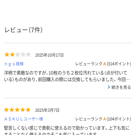
A4
A4
A4
サイズ
縦横兼用
縦型ヨコ書き
縦横兼用
用途
可能
可能
可能
印刷可否
レビュー（7件）
賞状用紙
クリーム
クリーム
の色
2025年10月17日
ｎｇｓ視様
レビューランク
A
(314ポイント)
洋柄で素敵なのですが、10枚のうち２枚位汚れている（点が付いて
いる）ものがあり、前回購入の際には交換してもらいました。今回購
入時もまた同じ位の割合で汚れているものが含まれていた（わざわ
続きを見る
ざ検査証も入っているのに）ので、最初からそのくらいの割合で使え
ないと思って買う分には良いのかなと。少し気にし過ぎな感じもし
ますが。。。
2025年3月7日
ＡＳＫＵＬユーザー様
レビューランク
A
(104ポイント)
堅苦しくない感じで表彰に使えるので助かっています。上下も気に
することなく使えるのでそこも気に入っています。