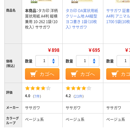
本商品：
タカ印 洋柄
タカ印 OA賞状用紙
ササガワ 証
商品名
賞状用紙 A4判 縦横
クリーム地 A4縦型
A4判 アニマル 
兼用 10-262 1袋（10
ヨコ書き 1袋（10枚
1700 5袋(10
枚入） ササガワ
入） ササガワ
￥898
￥695
￥3
数量
数量
数量
価格
(税込)
カゴへ
カゴへ
カ
評価
4.0
4.2
（
7件
）
（
23件
）
ササガワ
ササガワ
ササガワ
メーカー
カラーグ
ベージュ系
ベージュ系
ベージュ系
ループ