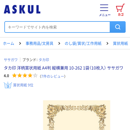
カゴ
メニュー
ホーム
事務用品/文房具
のし袋/賞状/工作用紙
賞状用紙
ササガワ
ブランド：
タカ印
タカ印 洋柄賞状用紙 A4判 縦横兼用 10-262 1袋（10枚入） ササガワ
4.0
（
7
件のレビュー
）
賞状用紙 9位