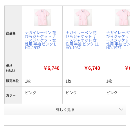
ナガイレーベン 花
ナガイレーベン 花
ナガイレーベ
商品名
びらジャケット ナ
びらジャケット ナ
びらジャケッ
ースジャケット 女
ースジャケット 女
ースジャケッ
性用 半袖 ピンク L
性用 半袖 ピンク LL
性用 半袖 ピン
HO-1932
HO-1932
HO-1932
価格
￥6,740
￥6,740
￥6
(税込)
1枚
1枚
1枚
販売単位
ピンク
ピンク
ピンク
カラー
詳しく見る
L
LL
M
サイズ
お申込番
4120858
4120876
4120849
号