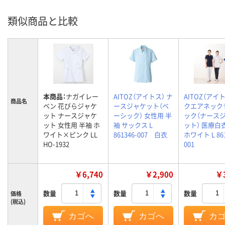
類似商品と比較
本商品：
ナガイレー
AITOZ（アイトス） ナ
AITOZ（アイト
商品名
ベン 花びらジャケ
ースジャケット（ベ
クエアネック
ット ナースジャケ
ーシック） 女性用 半
ック（ナース
ット 女性用 半袖 ホ
袖 サックス L
ット） 医療白
ワイト×ピンク LL
861346-007 白衣
ホワイト L 861
HO-1932
001
￥6,740
￥2,900
￥3
数量
数量
数量
価格
(税込)
カゴへ
カゴへ
カ