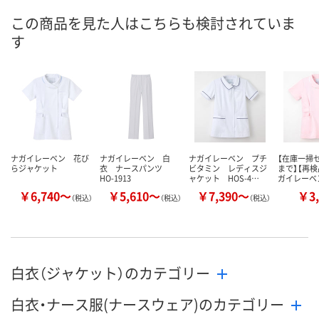
2点
2点
2点
在庫
この商品を見た人はこちらも検討されていま
す
8月11日（火）
8月11日（火）
8月11日（火）
お届け日
数量
数量
数量
カゴへ
カゴへ
カ
ナガイレーベン 花び
ナガイレーベン 白
ナガイレーベン プチ
【在庫一掃セ
らジャケット
衣 ナースパンツ
ビタミン レディスジ
まで】【再検
HO-1913
ャケット HOS-4…
ガイレーベ
￥6,740～
￥5,610～
￥7,390～
￥3,
（税込）
（税込）
（税込）
白衣（ジャケット）のカテゴリー
白衣・ナース服(ナースウェア)のカテゴリー