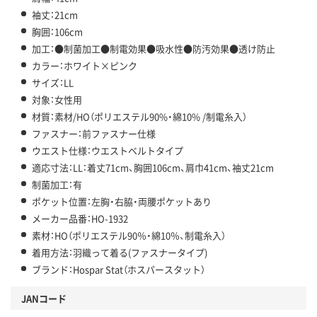
袖丈：21cm
胸囲：106cm
加工：●制菌加工●制電効果●吸水性●防汚効果●透け防止
カラー：ホワイト×ピンク
サイズ：LL
対象：女性用
材質：素材/HO（ポリエステル90%・綿10% /制電糸入）
ファスナー：前ファスナー仕様
ウエスト仕様：ウエストベルトタイプ
適応寸法：LL：着丈71cm、胸囲106cm、肩巾41cm、袖丈21cm
制菌加工：有
ポケット位置：左胸・右脇・両腰ポケットあり
メーカー品番：HO-1932
素材：HO（ポリエステル90％・綿10％、制電糸入）
着用方法：羽織って着る(ファスナータイプ)
ブランド：Hospar Stat（ホスパースタット）
JANコード