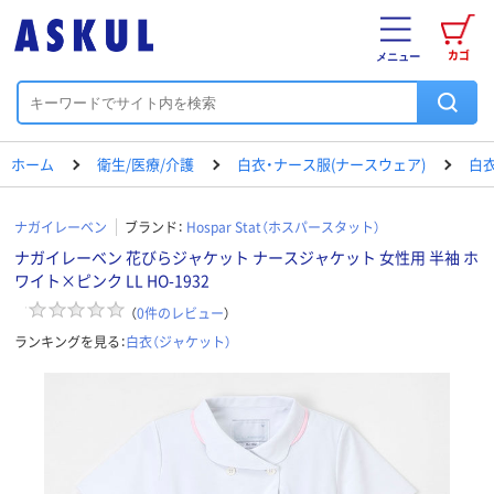
カゴ
メニュー
ホーム
衛生/医療/介護
白衣・ナース服(ナースウェア)
白衣
ナガイレーベン
ブランド：
Hospar Stat（ホスパースタット）
ナガイレーベン 花びらジャケット ナースジャケット 女性用 半袖 ホ
ワイト×ピンク LL HO-1932
（
0
件のレビュー
）
ランキングを見る：
白衣（ジャケット）