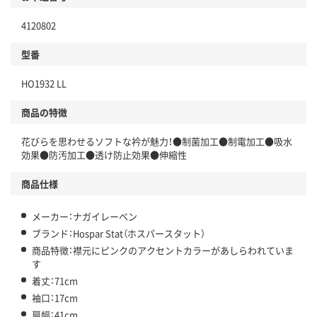
4120802
型番
HO1932 LL
商品の特徴
花びらを思わせるソフトな衿が魅力！●制菌加工●制電加工●吸水
効果●防汚加工●透け防止効果●伸縮性
商品仕様
メーカー：ナガイレーベン
ブランド：Hospar Stat（ホスパースタット）
商品特徴：襟元にピンクのアクセントカラーがあしらわれていま
す
着丈：71cm
袖口：17cm
肩幅：41cm