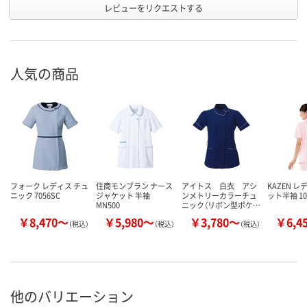
レビューをリクエストする
人気の商品
フォーク レディス チュ
住商モンブラン ナース
アイトス 白衣 アシ
KAZEN 
ニック 7056SC
ジャケット 半袖
ンメトリーカラーチュ
ット半袖 10
MN500
ニック（リボン型ポケ…
￥8,470～
￥5,980～
￥3,780～
￥6,4
（税込）
（税込）
（税込）
他のバリエーション