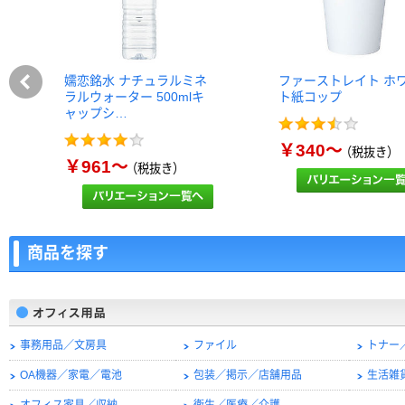
嬬恋銘水 ナチュラルミネ
ファーストレイト ホ
ラルウォーター 500mlキ
ト紙コップ
ャップシ…
￥340～
（税抜き）
￥961～
（税抜き）
商品を探す
事務用品／文房具
ファイル
トナー
OA機器／家電／電池
包装／掲示／店舗用品
生活雑