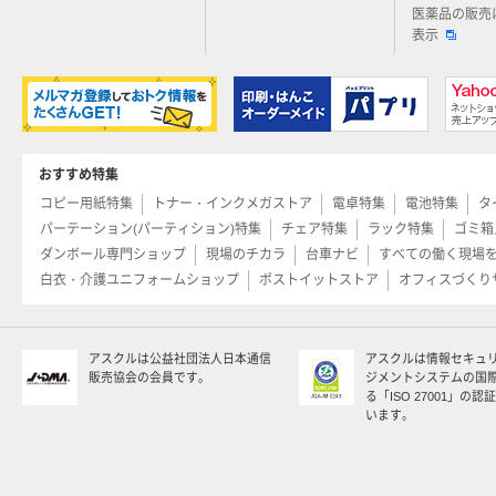
医薬品の販売
表示
おすすめ特集
コピー用紙特集
トナー・インクメガストア
電卓特集
電池特集
タ
パーテーション(パーティション)特集
チェア特集
ラック特集
ゴミ箱
ダンボール専門ショップ
現場のチカラ
台車ナビ
すべての働く現場
白衣・介護ユニフォームショップ
ポストイットストア
オフィスづくり
アスクルは公益社団法人日本通信
アスクルは情報セキュ
販売協会の会員です。
ジメントシステムの国
る「ISO 27001」の
います。