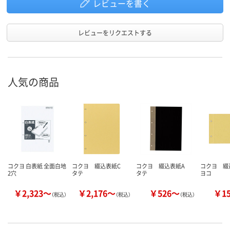
レビューを書く
レビューをリクエストする
人気の商品
コクヨ 白表紙 全面白地
コクヨ 綴込表紙C
コクヨ 綴込表紙A
コクヨ 
2穴
タテ
タテ
ヨコ
￥2,323～
￥2,176～
￥526～
￥1
（税込）
（税込）
（税込）