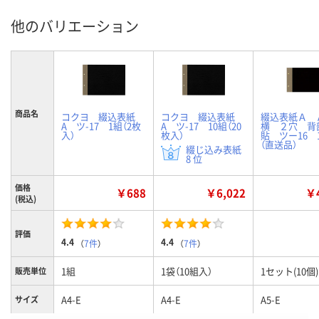
他のバリエーション
商品名
コクヨ 綴込表紙
コクヨ 綴込表紙
綴込表紙Ａ 
A ツ-17 1組（2枚
A ツ-17 10組（20
横 ２穴 背
入）
枚入）
貼 ツー16 
（直送品）
綴じ込み表紙
8 位
価格
￥688
￥6,022
￥4
(税込)
評価
4.4
4.4
（
7件
）
（
7件
）
1組
1袋（10組入）
1セット(10個)
販売単位
A4-E
A4-E
A5-E
サイズ