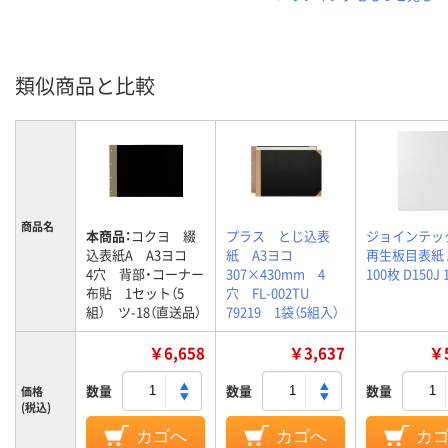
類似商品と比較
商品名
本商品：
コクヨ 綴
プラス とじ込表
ジョインテッ
込表紙A A3ヨコ
紙 A3ヨコ
再生板目表紙 
4穴 背部・コーナー
307×430mm 4
100枚 D150J
布貼 1セット（5
穴 FL-002TU
組） ツ-18（直送品）
79219 1袋（5組入）
￥6,658
￥3,637
￥5
数量
数量
数量
価格
(税込)
カゴへ
カゴへ
カ