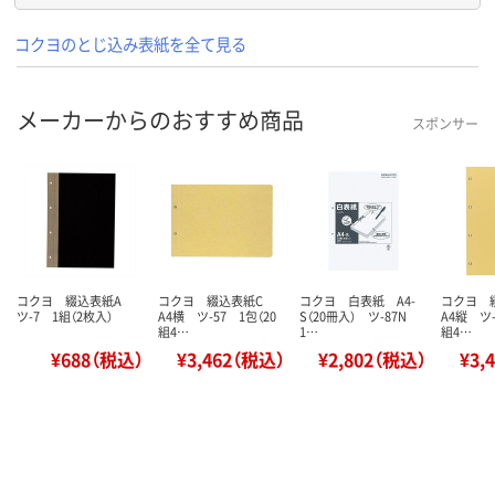
コクヨのとじ込み表紙を全て見る
メーカーからのおすすめ商品
スポンサー
コクヨ 綴込表紙A
コクヨ 綴込表紙C
コクヨ 白表紙 A4-
コクヨ 
ツ-7 1組（2枚入）
A4横 ツ-57 1包（20
S（20冊入） ツ-87N
A4縦 ツ-
組4…
1…
組4…
¥688（税込）
¥3,462（税込）
¥2,802（税込）
¥3,