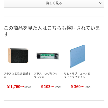
お申込番
詳しく見る
661967
665652
U224789
号
あり
あり
あり
在庫
8月7日（金）
8月7日（金）
8月19日（水）
お届け日
この商品を見た人はこちらも検討されていま
す
数量
数量
数量
カゴへ
カゴへ
カ
プラス とじ込み表紙 4
プラス つづりひも
リヒトラブ ユーノビ
穴
ウルシ先
クイックファイル
￥1,760～
￥103～
￥360～
（税込）
（税込）
（税込）