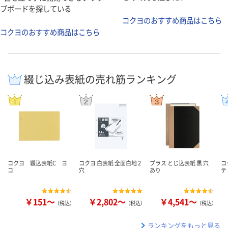
プボードを探している
コクヨのおすすめ商品はこちら
コクヨのおすすめ商品はこちら
綴じ込み表紙の売れ筋ランキング
コクヨ 綴込表紙C ヨ
コクヨ 白表紙 全面白地 2
プラス とじ込表紙 黒 穴
コ
コ
穴
あり
テ
￥151～
￥2,802～
￥4,541～
（税込）
（税込）
（税込）
ランキングをもっと見る