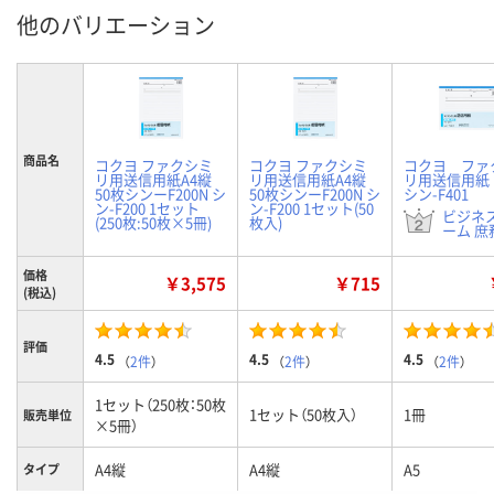
他のバリエーション
商品名
コクヨ ファクシミ
コクヨ ファクシミ
コクヨ ファ
リ用送信用紙A4縦
リ用送信用紙A4縦
リ用送信用紙
50枚シンーF200N シ
50枚シンーF200N シ
シン-F401
ン-F200 1セット
ン-F200 1セット(50
ビジネ
(250枚:50枚×5冊)
枚入)
ーム 庶務
価格
￥3,575
￥715
(税込)
評価
4.5
4.5
4.5
（
2件
）
（
2件
）
（
2件
）
1セット（250枚：50枚
1セット（50枚入）
1冊
販売単位
×5冊）
A4縦
A4縦
A5
タイプ