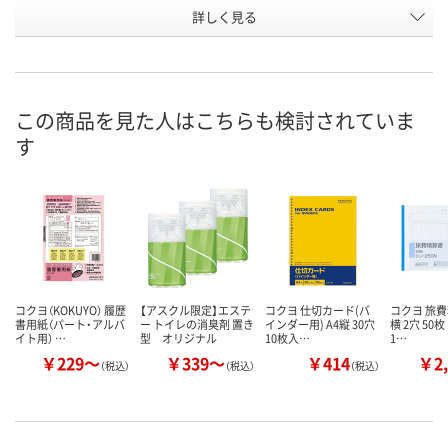
お申込番
詳しく見る
A527566
KU78940
8480402
号
2点
あり
あり
在庫
8月7日（金）
8月7日（金）
8月7日（金）
お届け日
この商品を見た人はこちらも検討されていま
す
数量
数量
数量
カゴへ
カゴへ
カ
コクヨ（KOKUYO） 履歴
【アスクル限定】エステ
コクヨ 仕切カード(バ
コクヨ 旅費
書用紙（パート・アルバ
ー トイレの消臭剤 置き
インダー用) A4縦 30穴
横 2穴 50枚
イト用） …
型 オリジナル
10枚入…
1…
￥229～
￥339～
￥414
￥2,
（税込）
（税込）
（税込）