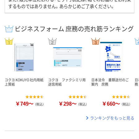
するものではありません。あらかじめご了承ください。
ビジネスフォーム 庶務の売れ筋ランキング
コクヨ KOKUYO 社内用紙
コクヨ ファクシミリ用
日本法令 書類送付のご
日
上質紙
送信用紙
案内 庶務
務
￥749～
￥298～
￥660～
（税込）
（税込）
（税込）
ランキングをもっと見る