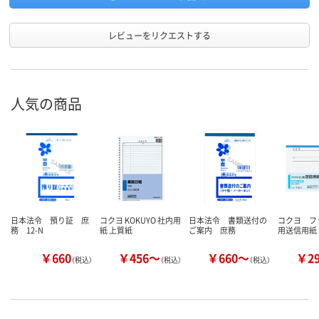
レビューをリクエストする
人気の商品
日本法令 預り証 庶
コクヨ KOKUYO 社内用
日本法令 書類送付の
コクヨ フ
務 12-N
紙 上質紙
ご案内 庶務
用送信用紙
￥660
￥456～
￥660～
￥2
（税込）
（税込）
（税込）