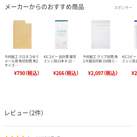
メーカーからのおすすめ商品
スポンサー
今村紙工 クロネコゆう
KSコピー 会計票 複写
今村紙工 クリア封筒 角
KSコピー
メール用 角切封筒 角2
ミシン目15本 K-15 …
2 片面白印刷 100枚 C…
ミシン目10
サイズ…
¥790（税込）
¥266（税込）
¥2,097（税込）
¥
レビュー（2件）