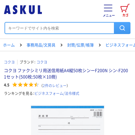
カゴ
メニュー
ホーム
事務用品/文房具
封筒/伝票/帳簿
ビジネスフォー
コクヨ
ブランド：
コクヨ
コクヨ ファクシミリ用送信用紙A4縦50枚シンーF200N シン-F200
1セット(500枚:50枚×10冊)
4.5
（
2
件のレビュー
）
ランキングを見る：
ビジネスフォーム/法令様式