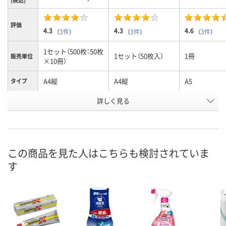
(税込)
評価
4.3
4.3
4.6
（
3件
）
（
3件
）
（
3件
）
1セット（500枚：50枚
1セット（50枚入）
1冊
販売単位
×10冊）
A4縦
A4縦
A5
タイプ
お申込番
詳しく見る
4245665
KU78940
8480402
号
1点
あり
あり
在庫
8月11日（火）
8月11日（火）
8月11日（火）
お届け日
この商品を見た人はこちらも検討されていま
す
数量
数量
数量
カゴへ
カゴへ
カ