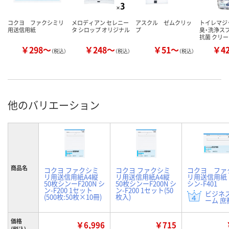
コクヨ ファクシミリ
メロディアン セレニー
アスクル ゼムクリッ
トイレマジ
用送信用紙
タ シロップ オリジナル
プ
臭・洗浄スプ
抗菌 クリ
￥298～
￥248～
￥51～
￥4
（税込）
（税込）
（税込）
他のバリエーション
商品名
コクヨ ファクシミ
コクヨ ファクシミ
コクヨ ファ
リ用送信用紙A4縦
リ用送信用紙A4縦
リ用送信用紙
50枚シンーF200N シ
50枚シンーF200N シ
シン-F401
ン-F200 1セット
ン-F200 1セット(50
ビジネ
(500枚:50枚×10冊)
枚入)
ーム 庶務
価格
￥6,996
￥715