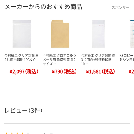
メーカーからのおすすめ商品
スポンサー
今村紙工 クリア封筒 角
今村紙工 クロネコゆう
今村紙工 クリア封筒 長
KSコピー
2 片面白印刷 100枚 C…
メール用 角切封筒 角2
3 片面白+郵便枠印刷
ミシン目15
サイズ…
10…
¥2,097（税込）
¥790（税込）
¥1,581（税込）
¥
レビュー（3件）