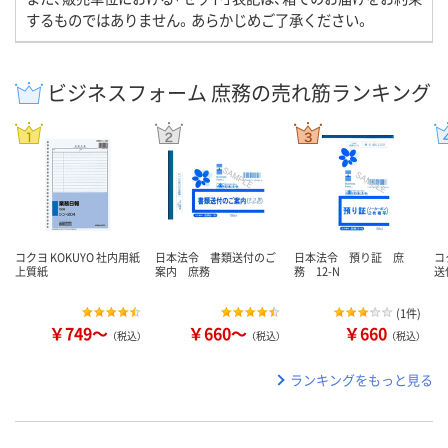
するものではありません。あらかじめご了承ください。
ビジネスフォーム 庶務の売れ筋ランキング
コクヨ KOKUYO 社内用紙
日本法令 書類送付のご
日本法令 預り証 庶
コ
上質紙
案内 庶務
務 12-N
送
(
1件
)
￥749～
￥660～
￥660
（税込）
（税込）
（税込）
ランキングをもっと見る