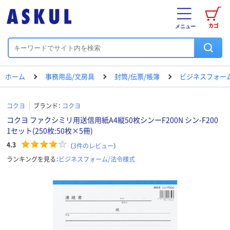
カゴ
メニュー
ホーム
事務用品/文房具
封筒/伝票/帳簿
ビジネスフォー
コクヨ
ブランド：
コクヨ
コクヨ ファクシミリ用送信用紙A4縦50枚シンーF200N シン-F200
1セット(250枚:50枚×5冊)
4.3
（
3
件のレビュー
）
ランキングを見る：
ビジネスフォーム/法令様式