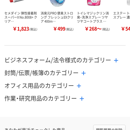
セメダイン 弾性接着剤
消臭元PRO 便臭ストロ
トイレマジックリン消
エステー 
スーパーX No.8008+ ク
ング フレッシュEXクリ
臭・洗浄スプレー ツヤ
スプレー 
リア…
ア 400m…
ツヤコートプラス …
￥1,823
￥499
￥268～
￥5
（税込）
（税込）
（税込）
ビジネスフォーム/法令様式のカテゴリー
封筒/伝票/帳簿のカテゴリー
オフィス用品のカテゴリー
作業・研究用品のカテゴリー
あなたが最近チェックした商品
閲覧履歴の削除