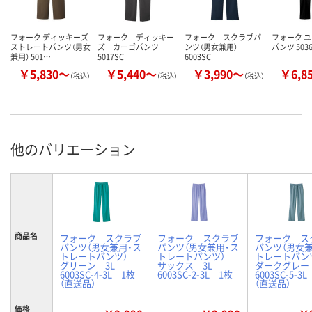
フォーク ディッキーズ
フォーク ディッキー
フォーク スクラブパ
フォーク 
ストレートパンツ（男女
ズ カーゴパンツ
ンツ（男女兼用）
パンツ 503
兼用） 501…
5017SC
6003SC
￥5,830～
￥5,440～
￥3,990～
￥6,8
（税込）
（税込）
（税込）
他のバリエーション
商品名
フォーク スクラブ
フォーク スクラブ
フォーク ス
パンツ（男女兼用・ス
パンツ（男女兼用・ス
パンツ（男女兼
トレートパンツ）
トレートパンツ）
トレートパ
グリーン 3L
サックス 3L
ダークグレー
6003SC-4-3L 1枚
6003SC-2-3L 1枚
6003SC-5-3
（直送品）
（直送品）
価格