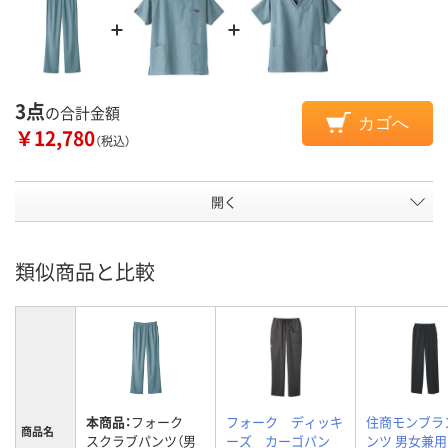
3点
の合計金額
カゴへ
￥12,780
（税込）
開く
類似商品と比較
本商品：
フォーク
フォーク ディッキ
住商モンブラ
商品名
スクラブパンツ（男
ーズ カーゴパン
ンツ 男女兼用