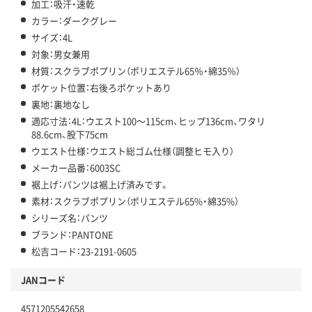
加工：吸汗・速乾
カラー：ダークグレー
サイズ：4L
対象：男女兼用
材質：スクラブポプリン（ポリエステル65％・綿35％）
ポケット位置：右後ろポケットあり
裏地：裏地なし
適応寸法：4L：ウエスト100～115cm、ヒップ136cm、ワタリ
88.6cm、股下75cm
ウエスト仕様：ウエスト総ゴム仕様（調整ヒモ入り）
メーカー品番：6003SC
裾上げ：パンツは裾上げ済みです。
素材：スクラブポプリン（ポリエステル65%・綿35%）
シリーズ名：パンツ
ブランド：PANTONE
松吉コード：23-2191-0605
JANコード
4571205542658