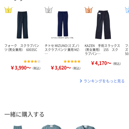
フォーク スクラブパン
チトセ MIZUNO（ミズノ）
KAZEN 手術スラックス
フ
ツ（男女兼用） 6003SC
スクラブパンツ 兼用 MZ-
（男女兼用） 155 スク
ズ
…
ラブパン…
50
￥4,170～
（税込）
￥3,990～
￥3,620～
（税込）
（税込）
ランキングをもっと見る
一緒に購入する