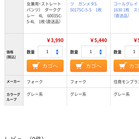
女兼用・ストレート
ツ ガンメタS
コールグレイ M
パンツ） ダークグ
5017SC-5-S 1枚
1630 1枚 
レー 4L 6003SC-
（直送品）
5-4L 1枚（直送品）
￥3,990
￥5,440
￥5
数量
数量
数量
価格
(税込)
カゴへ
カゴへ
カ
フォーク
フォーク
住商モンブラ
メーカー
グレー系
グレー系
グレー系
カラーグ
ループ
4L
S
M
サイズ
男女兼用
男女兼用
男女兼用
対象