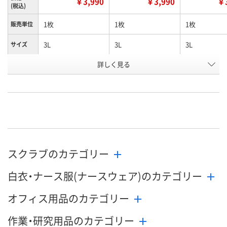
￥3,990
￥3,990
￥3
(税込)
1枚
1枚
1枚
販売単位
3L
3L
3L
サイズ
詳しく見る
グリーン
サックス
ダークグレー
カラー
お申込番
4270971
4270908
4271075
号
直送品
7点
直送品
在庫
8月25日（火）まで
8月11日（火）
8月25日（火）
お届け日
スクラブのカテゴリー
数量
数量
数量
白衣・ナース服(ナースウェア)のカテゴリー
カゴへ
カゴへ
カ
オフィス用品のカテゴリー
作業・研究用品のカテゴリー