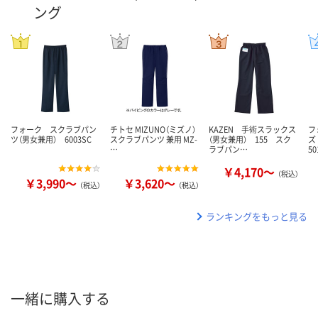
ング
フォーク スクラブパン
チトセ MIZUNO（ミズノ）
KAZEN 手術スラックス
フ
ツ（男女兼用） 6003SC
スクラブパンツ 兼用 MZ-
（男女兼用） 155 スク
ズ
…
ラブパン…
50
￥4,170～
（税込）
￥3,990～
￥3,620～
（税込）
（税込）
ランキングをもっと見る
一緒に購入する