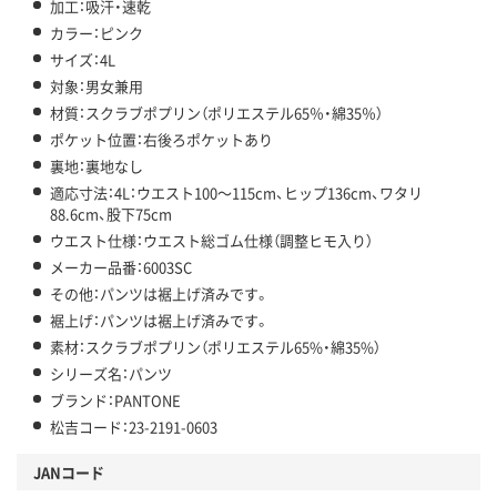
加工：吸汗・速乾
カラー：ピンク
サイズ：4L
対象：男女兼用
材質：スクラブポプリン（ポリエステル65％・綿35％）
ポケット位置：右後ろポケットあり
裏地：裏地なし
適応寸法：4L：ウエスト100～115cm、ヒップ136cm、ワタリ
88.6cm、股下75cm
ウエスト仕様：ウエスト総ゴム仕様（調整ヒモ入り）
メーカー品番：6003SC
その他：パンツは裾上げ済みです。
裾上げ：パンツは裾上げ済みです。
素材：スクラブポプリン（ポリエステル65%・綿35%）
シリーズ名：パンツ
ブランド：PANTONE
松吉コード：23-2191-0603
JANコード