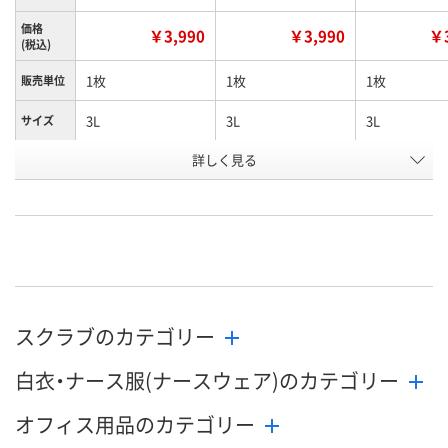
価格
￥3,990
￥3,990
￥3
(税込)
1枚
1枚
1枚
販売単位
3L
3L
3L
サイズ
詳しく見る
グリーン
サックス
ダークグレー
カラー
お申込番
4270971
4270908
4271075
号
直送品
7点
直送品
在庫
8月25日（火）まで
8月11日（火）
8月25日（火）
お届け日
スクラブのカテゴリー
数量
数量
数量
白衣・ナース服(ナースウェア)のカテゴリー
カゴへ
カゴへ
カ
オフィス用品のカテゴリー