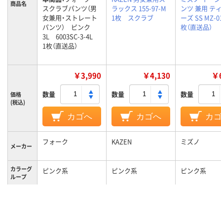
商品名
スクラブパンツ（男
ラックス 155-97-M
ンツ 兼用 テ
女兼用・ストレート
1枚 スクラブ
ーズ SS MZ-01
パンツ） ピンク
枚（直送品）
3L 6003SC-3-4L
1枚（直送品）
￥3,990
￥4,130
￥6
数量
数量
数量
価格
(税込)
カゴへ
カゴへ
カ
フォーク
KAZEN
ミズノ
メーカー
カラーグ
ピンク系
ピンク系
ピンク系
ループ
4L
M
SS
サイズ
男女兼用
男女兼用
男女兼用
対象