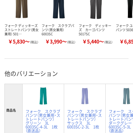
フォーク ディッキーズ
フォーク スクラブパ
フォーク ディッキー
フォーク 
ストレートパンツ（男女
ンツ（男女兼用）
ズ カーゴパンツ
パンツ 503
兼用） 501…
6003SC
5017SC
￥5,830～
￥3,990～
￥5,440～
￥6,8
（税込）
（税込）
（税込）
他のバリエーション
商品名
フォーク スクラブ
フォーク スクラブ
フォーク ス
パンツ（男女兼用・ス
パンツ（男女兼用・ス
パンツ（男女兼
トレートパンツ）
トレートパンツ）
トレートパ
グリーン 3L
サックス 3L
ダークグレー
6003SC-4-3L 1枚
6003SC-2-3L 1枚
6003SC-5-3
（直送品）
（直送品）