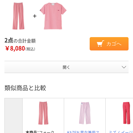
2点
の合計金額
カゴへ
￥8,080
（税込）
開く
類似商品と比較
本商品：
フォーク
KAZEN 男女兼用ス
ミズノ イー