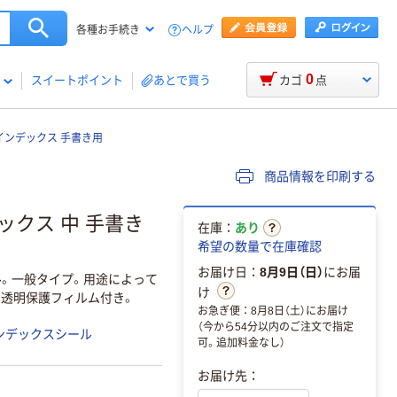
ヘルプ
各種お手続き
0
スイートポイント
あとで買う
カゴ
点
インデックス 手書き用
商品情報を印刷する
ックス 中 手書き
在庫：
あり
希望の数量で在庫確認
お届け日：
8月9日（日）
にお届
。一般タイプ。用途によって
け
な透明保護フィルム付き。
お急ぎ便：8月8日（土）にお届け
（今から54分以内のご注文で指定
ンデックスシール
可。追加料金なし）
お届け先：