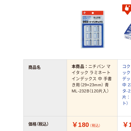
本商品：
ニチバン マ
コク
商品名
イタック ラミネート
ック
インデックス 中 手書
デッ
き用（29×23mm） 青
中 2
ML-232B（120片入）
タ-2
片：
ト）
￥180
￥1
価格（税込）
（税込）