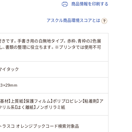
あり
なし
あり
商品情報を印刷する
アスクル商品環境スコアとは
きです。手書き用の白無地タイプ。赤枠、青枠の2色展
し、書類の整理に役立ちます。※プリンタでは使用不可
マイタック
23×29mm
【基材】上質紙【保護フィルム】ポリプロピレン【粘着剤】ア
クリル系【はく離紙】ノンポリラミ紙
トラスコ オレンジブックコード検索対象品