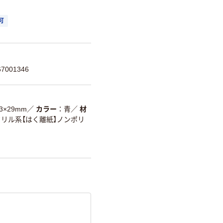
可
7001346
3×29mm
／
カラー
青
／
材
クリル系【はく離紙】ノンポリ