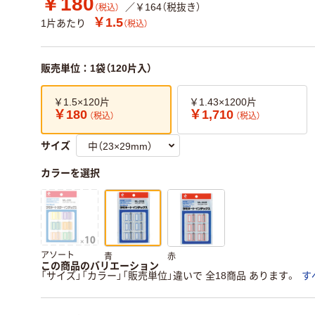
￥180
／￥164（税抜き）
（税込）
￥1.5
1片あたり
（税込）
販売単位：1袋（120片入）
￥1.5×120片
￥1.43×1200片
￥180
￥1,710
（税込）
（税込）
サイズ
カラーを選択
アソート
青
赤
この商品のバリエーション
「サイズ」「カラー」「販売単位」違いで 全18商品 あります。
す