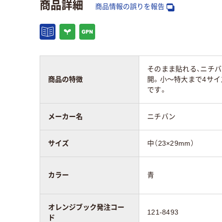
商品詳細
保護フィルム
あり
なし
商品情報の誤りを報告
アスクル商品環境
スコア
そのまま貼れる、ニチ
商品の特徴
開。小～特大まで4サ
です。
メーカー名
ニチバン
サイズ
中（23×29mm）
カラー
青
オレンジブック発注コー
121-8493
ド