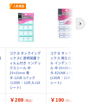
人気商品
次へ
ク
コクヨ タックインデ
コクヨ タックインデ
ジョイン
書
ックスC 透明保護フ
ックス 再生紙 紙ラベ
ンデック
ィルム付き インデッ
ル インデックスシー
L青 B05
クスシール 中
ル 中 23×29mm 青
ク
23×21mm 青
タ-E21NB 1パック
タ-121B 1パック
(120片：12片入×10
（120片：12片入×10
シート)
シート）
￥289
￥190
￥202
（税込）
（税込）