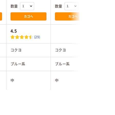
数量
数量
数量
カゴへ
カゴへ
4.5
4.0
(29)
コクヨ
コクヨ
ジョイン
ブルー系
ブルー系
ブルー系
中
中
大
タイトルブレーン対
手書き用
手書き用
応