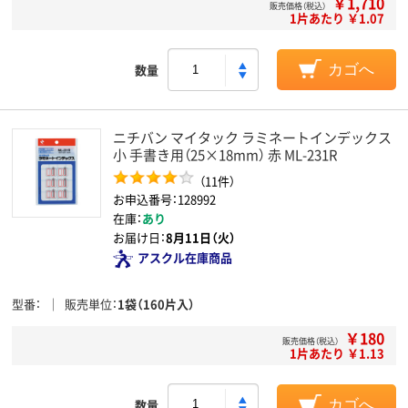
￥1,710
販売価格（税込）
1片あたり ￥1.07
数量
カゴへ
ニチバン マイタック ラミネートインデックス
小 手書き用（25×18mm） 赤 ML-231R
（11件）
お申込番号：128992
在庫：
あり
お届け日：
8月11日（火）
アスクル在庫商品
型番
販売単位
1袋（160片入）
￥180
販売価格（税込）
1片あたり ￥1.13
数量
カゴへ