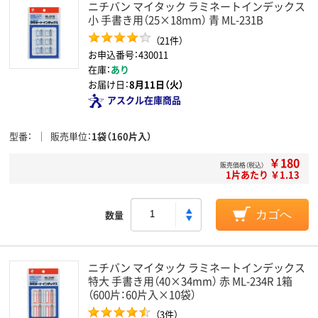
ニチバン マイタック ラミネートインデックス
小 手書き用（25×18mm） 青 ML-231B
（21件）
お申込番号：430011
在庫：
あり
お届け日：
8月11日（火）
アスクル在庫商品
型番
販売単位
1袋（160片入）
￥180
販売価格（税込）
1片あたり ￥1.13
数量
カゴへ
ニチバン マイタック ラミネートインデックス
特大 手書き用（40×34mm） 赤 ML-234R 1箱
（600片：60片入×10袋）
（3件）