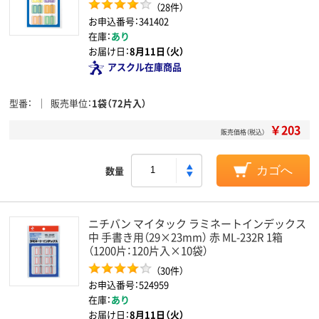
（28件）
お申込番号：341402
在庫：
あり
お届け日：
8月11日（火）
アスクル在庫商品
型番
販売単位
1袋（72片入）
￥203
販売価格（税込）
数量
カゴへ
ニチバン マイタック ラミネートインデックス
中 手書き用（29×23mm） 赤 ML-232R 1箱
（1200片：120片入×10袋）
（30件）
お申込番号：524959
在庫：
あり
お届け日：
8月11日（火）