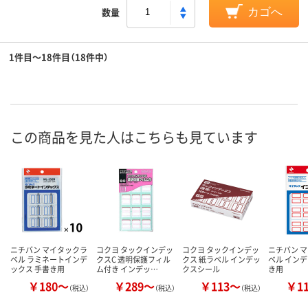
数量
カゴへ
1件目～18件目（18件中）
この商品を見た人はこちらも見ています
ニチバン マイタックラ
コクヨ タックインデッ
コクヨ タックインデッ
ニチバン 
ベル ラミネートインデ
クスC 透明保護フィル
クス 紙ラベル インデッ
ベル インデ
ックス 手書き用
ム付き インデッ…
クスシール
き用
￥180～
￥289～
￥113～
￥1
（税込）
（税込）
（税込）