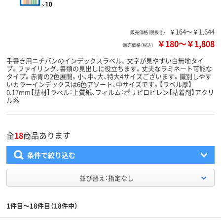
￥164～￥1,644
販売価格（税抜き）
￥180
～
￥1,808
販売価格（税込）
手書き用ニチバンのインデックスラベル。文字が見やすい白無地タイ
プ。ファイリング、書類の見出しに役立ちます。丈夫なラミネート可能な
タイプ。赤青の2色展開。小、中、大、特大4サイズございます。識別しやす
いカラーインデックスは6色アソート、中サイズです。【ラベル厚】
0.17mm【基材】ラベル：上質紙、フィルム：ポリピロピレン【粘着剤】アクリ
ル系
全
18
商品あります
条件で絞り込む
並び替え：指定なし
1件目～18件目（18件中）