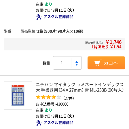
在庫：
あり
お届け日：
8月11日（火）
アスクル在庫商品
型番
販売単位
1箱（900片：90片入×10袋）
￥1,746
販売価格（税込）
1片あたり ￥1.94
数量
カゴへ
ニチバン マイタック ラミネートインデックス
大 手書き用（34×27mm） 青 ML-233B（90片入）
（27件）
お申込番号：430066
在庫：
あり
お届け日：
8月11日（火）
アスクル在庫商品