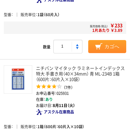
型番
販売単位
1袋（60片入）
￥233
販売価格（税込）
1片あたり ￥3.89
数量
カゴへ
ニチバン マイタック ラミネートインデックス
特大 手書き用（40×34mm） 青 ML-234B 1箱
（600片：60片入×10袋）
（7件）
お申込番号：025931
在庫：
あり
お届け日：
8月11日（火）
アスクル在庫商品
型番
販売単位
1箱（600片：60片入×10袋）