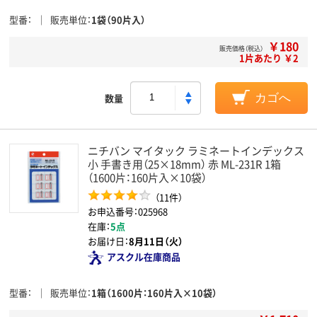
型番
販売単位
1袋（90片入）
￥180
販売価格（税込）
1片あたり ￥2
数量
カゴへ
ニチバン マイタック ラミネートインデックス
小 手書き用（25×18mm） 赤 ML-231R 1箱
（1600片：160片入×10袋）
（11件）
お申込番号：025968
在庫：
5点
お届け日：
8月11日（火）
アスクル在庫商品
型番
販売単位
1箱（1600片：160片入×10袋）