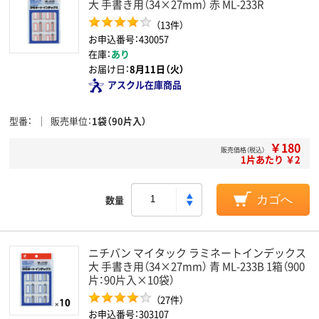
大 手書き用（34×27mm） 赤 ML-233R
（13件）
お申込番号：430057
在庫：
あり
お届け日：
8月11日（火）
アスクル在庫商品
型番
販売単位
1袋（90片入）
￥180
販売価格（税込）
1片あたり ￥2
数量
カゴへ
ニチバン マイタック ラミネートインデックス
大 手書き用（34×27mm） 青 ML-233B 1箱（900
片：90片入×10袋）
（27件）
お申込番号：303107