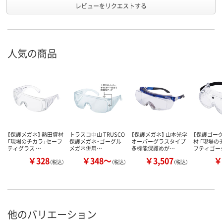
レビューをリクエストする
人気の商品
【保護メガネ】 熱田資材
トラスコ中山 TRUSCO
【保護メガネ】 山本光学
【保護ゴーグ
「現場のチカラ」セーフ
保護メガネ・ゴーグル
オーバーグラスタイプ
材 「現場の
ティグラス …
メガネ併用…
多機能保護めが…
フティゴー
￥328
￥348～
￥3,507
￥
（税込）
（税込）
（税込）
他のバリエーション