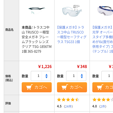
本商品：
トラスコ中
【保護メガネ】 トラ
【保護メガネ】
商品名
山 TRUSCO 一眼型
スコ中山 TRUSCO
光学 オーバ
安全メガネ フレー
一眼型セーフティグ
スタイプ多機
ムブラック レンズ
ラス TSG33 1個
めがね(度付
クリア TSG-1856TM
併用タイプ) 
1個 365-8279
（テンプル） 1
￥1,226
￥348
￥3
数量
数量
数量
価格
(税込)
カゴへ
カゴへ
カ
評価
4.5
4.0
（
24件
）
（
2件
）