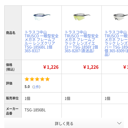
トラスコ中山
トラスコ中山
トラスコ中山
商品名
TRUSCO 一眼型安全
TRUSCO 一眼型安全
TRUSCO 一
メガネ フレームブ
メガネ フレームブ
メガネ フレ
ルー レンズクリア
ラック レンズイエ
ラック レン
TSG-1856BL 1個
ロー TSG-1856Y 1個
バー TSG-185
365-8317
365-8287（直送品）
個 365-8309
品）
価格
￥1,226
￥1,226
￥1
(税込)
評価
5.0
（
1件
）
1個
1個
1個
販売単位
メーカー
TSG-1856BL
品番
お申込番
詳しく見る
4315966
4315957
4315705
号