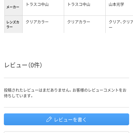
トラスコ中山
トラスコ中山
山本光学
メーカー
クリアカラー
クリアカラー
クリア、クリ
レンズカ
ラー
ー
レンズ・
ポリカーボネート
PET
シールド
の材質
レビュー（0件）
投稿されたレビューはまだありません。お客様のレビューコメントをお
待ちしています。
レビューを書く