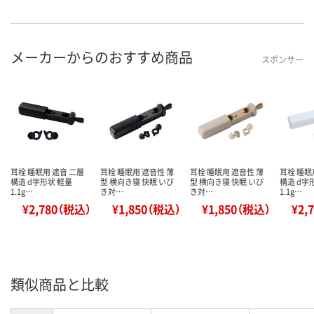
メーカーからのおすすめ商品
スポンサー
耳栓 睡眠用 遮音 二層
耳栓 睡眠用 遮音性 薄
耳栓 睡眠用 遮音性 薄
耳栓 睡眠
構造 d字形状 軽量
型 横向き寝 快眠 いび
型 横向き寝 快眠 いび
構造 d字
1.1g…
き対…
き対…
1.1g…
¥2,780（税込）
¥1,850（税込）
¥1,850（税込）
¥2,
類似商品と比較