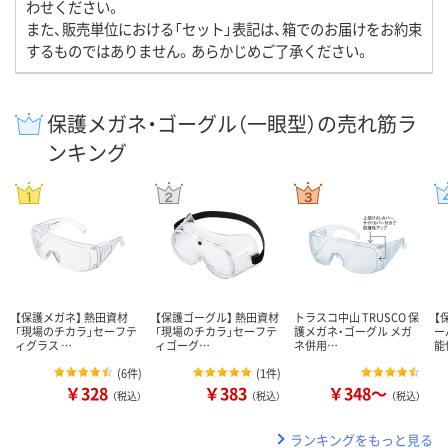
わせください。
また、販売単位における「セット」表記は、箱でのお届けをお約束
するものではありません。あらかじめご了承ください。
保護メガネ・ゴーグル（一眼型）の売れ筋ラ
ンキング
【保護メガネ】 熱田資材
【保護ゴーグル】 熱田資材
トラスコ中山 TRUSCO 保
【
「現場のチカラ」セーフテ
「現場のチカラ」セーフテ
護メガネ・ゴーグル メガ
ー
ィグラス …
ィゴーグ…
ネ併用…
能
(
6件
)
(
1件
)
￥328
￥383
￥348～
（税込）
（税込）
（税込）
ランキングをもっと見る