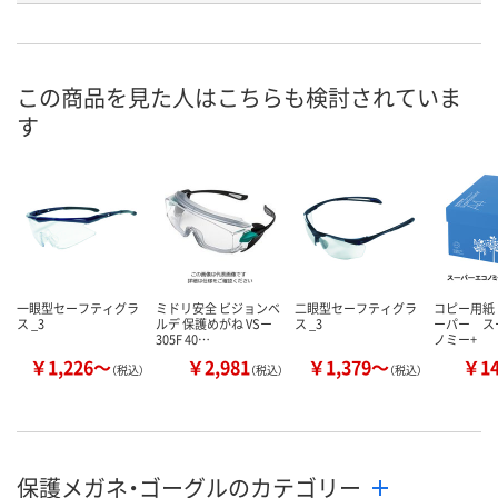
あり
あり
あり
在庫
8月13日（木）
8月13日（木）
8月13日（木）
お届け日
この商品を見た人はこちらも検討されていま
す
数量
数量
数量
カゴへ
カゴへ
カ
一眼型セーフティグラ
ミドリ安全 ビジョンベ
二眼型セーフティグラ
コピー用紙
ス _3
ルデ 保護めがね VSー
ス _3
ーパー ス
305F 40…
ノミー+
￥1,226～
￥2,981
￥1,379～
￥1
（税込）
（税込）
（税込）
保護メガネ・ゴーグルのカテゴリー