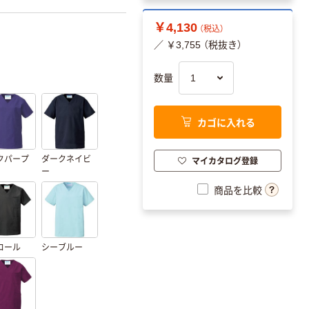
￥4,130
（税込）
／ ￥3,755 （税抜き）
数量
カゴに入れる
クパープ
ダークネイビ
マイカタログ登録
ー
商品を比較
コール
シーブルー