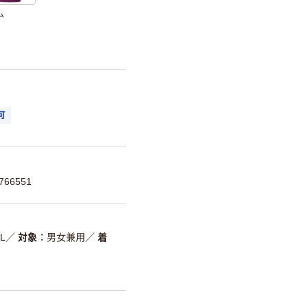
ム
可
66551
L
／
対象
男女兼用
／
着