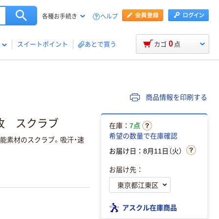
ヘルプ
各種お手続き
0
スイートポイント
あとで買う
カゴ
点
商品情報を印刷する
 1枚 スクラブ
在庫：
7点
希望の数量で在庫確認
機能素材のスクラブ。吸汗・速
お届け日：8月11日（火）
お届け先：
アスクル在庫商品