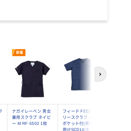
新着
次へ
ク
ナガイレーベン 男女
フィード FEEDデイ
フォーク
-
兼用スクラブ ネイビ
リースクラブ バック
ブ 7070
ー M RF-5502 1枚
ポケット付(男女兼
スクラブ
用)FSC014/ネイビ