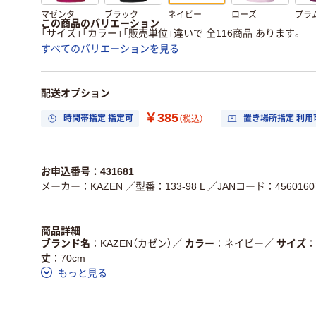
マゼンタ
ブラック
ネイビー
ローズ
プラ
この商品のバリエーション
「サイズ」「カラー」「販売単位」違いで 全116商品 あります。
すべてのバリエーションを見る
配送オプション
￥385
時間帯指定 指定可
置き場所指定 利用
（税込）
お申込番号：431681
メーカー：KAZEN
／型番：133-98 L
／JANコード：45601607
商品詳細
ブランド名
KAZEN（カゼン）
／
カラー
ネイビー
／
サイズ
丈
70cm
もっと見る