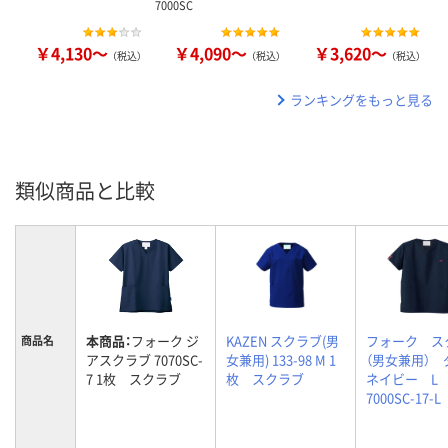
7000SC
￥4,130～
￥4,090～
￥3,620～
（税込）
（税込）
（税込）
ランキングをもっと見る
類似商品と比較
本商品：
フォーク ジ
KAZEN スクラブ(男
フォーク ス
商品名
アスクラブ 7070SC-
女兼用) 133-98 M 1
（男女兼用） 
7 1枚 スクラブ
枚 スクラブ
ネイビー 
7000SC-17-