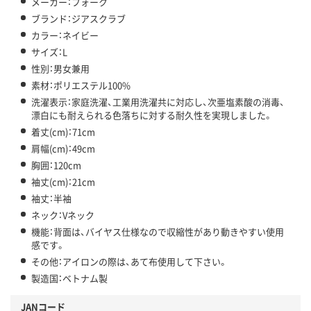
メーカー：フォーク
ブランド：ジアスクラブ
カラー：ネイビー
サイズ：L
性別：男女兼用
素材：ポリエステル100%
洗濯表示：家庭洗濯、工業用洗濯共に対応し、次亜塩素酸の消毒、
漂白にも耐えられる色落ちに対する耐久性を実現しました。
着丈(cm)：71cm
肩幅(cm)：49cm
胸囲：120cm
袖丈(cm)：21cm
袖丈：半袖
ネック：Vネック
機能：背面は、バイヤス仕様なので収縮性があり動きやすい使用
感です。
その他：アイロンの際は、あて布使用して下さい。
製造国：ベトナム製
JANコード