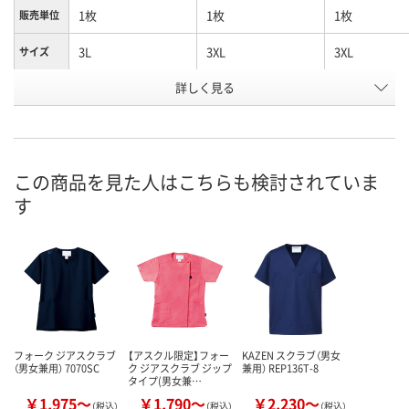
1枚
1枚
1枚
販売単位
3L
3XL
3XL
サイズ
詳しく見る
グリーン
ターコイズ
ネイビー
カラー
お申込番
U882047
X797928
EK72103
号
直送品
直送品
直送品
在庫
この商品を見た人はこちらも検討されていま
す
8月25日（火）まで
8月25日（火）まで
8月25日（火）
お届け日
数量
数量
数量
カゴへ
カゴへ
カ
フォーク ジアスクラブ
【アスクル限定】フォー
KAZEN スクラブ（男女
（男女兼用） 7070SC
ク ジアスクラブ ジップ
兼用） REP136T-8
タイプ(男女兼…
￥1,975～
￥1,790～
￥2,230～
（税込）
（税込）
（税込）