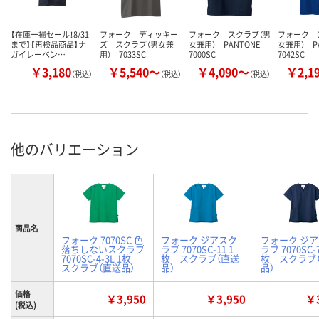
【在庫一掃セール！8/31
フォーク ディッキー
フォーク スクラブ（男
フォーク 
まで】【再検品商品】ナ
ズ スクラブ（男女兼
女兼用） PANTONE
女兼用） P
ガイレーベン…
用） 7033SC
7000SC
7042SC
￥3,180
￥5,540～
￥4,090～
￥2,1
（税込）
（税込）
（税込）
他のバリエーション
商品名
フォーク 7070SC 色
フォーク ジアスク
フォーク ジ
落ちしないスクラブ
ラブ 7070SC-11 1
ラブ 7070SC-7
7070SC-4-3L 1枚
枚 スクラブ（直送
枚 スクラブ
スクラブ（直送品）
品）
品）
価格
￥3,950
￥3,950
￥3
(税込)