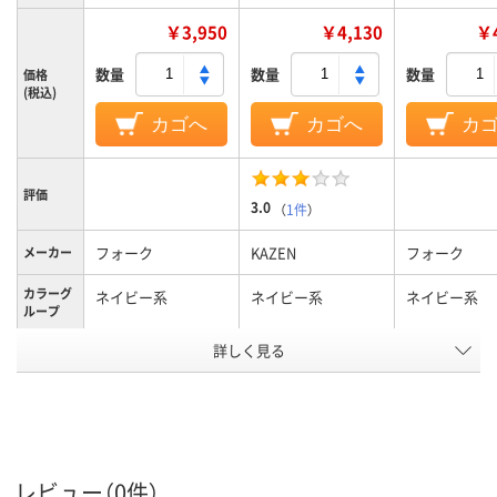
￥3,950
￥4,130
￥4
数量
数量
数量
価格
(税込)
カゴへ
カゴへ
カ
評価
3.0
（
1件
）
フォーク
KAZEN
フォーク
メーカー
カラーグ
ネイビー系
ネイビー系
ネイビー系
ループ
詳しく見る
L
M
L
サイズ
ポリエステル100%
素材
アスクル
商品環境
スコア
レビュー（0件）