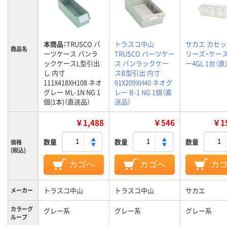
本商品：
TRUSCO パ
トラスコ中山
サカエ カセ
商品名
ーツケース バンラ
TRUSCO パーツケー
リーズ・ケース 
ックケースL型引出
ス バンラックケー
ー4GL 1台（
し 内寸
スB型引出 内寸
111X418XH108 ネオ
91X209XH40 ネオグ
グレー ML-1N NG 1
レー B-1 NG 1個（直
個(1本)（直送品）
送品）
￥1,488
￥546
￥15
数量
数量
数量
価格
(税込)
カゴへ
カゴへ
カ
トラスコ中山
トラスコ中山
サカエ
メーカー
カラーグ
グレー系
グレー系
グレー系
ループ