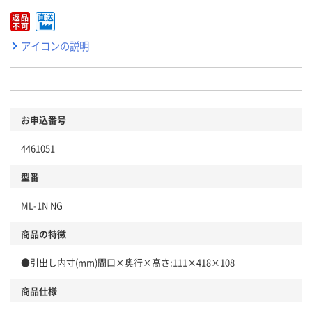
アイコンの説明
お申込番号
4461051
型番
ML-1N NG
商品の特徴
●引出し内寸(mm)間口×奥行×高さ:111×418×108
商品仕様