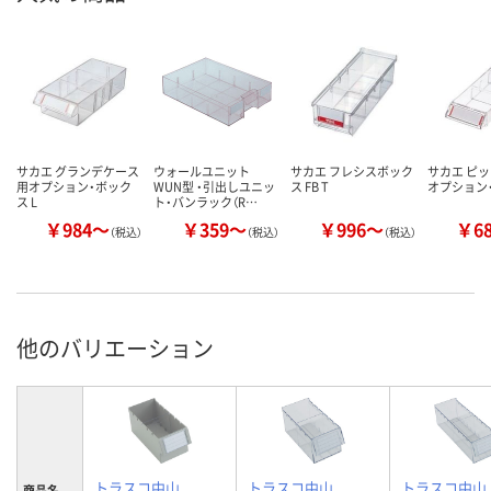
サカエ グランデケース
ウォールユニット
サカエ フレシスボック
サカエ ピ
用オプション・ボック
WUN型 ・引出しユニッ
ス FB T
オプション・
ス L
ト・バンラック（R…
￥984～
￥359～
￥996～
￥6
（税込）
（税込）
（税込）
他のバリエーション
トラスコ中山
トラスコ中山
トラスコ中山
商品名