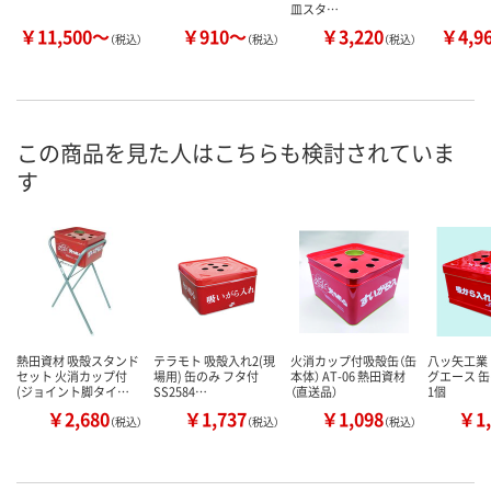
皿スタ…
￥11,500～
￥910～
￥3,220
￥4,9
（税込）
（税込）
（税込）
この商品を見た人はこちらも検討されていま
す
熱田資材 吸殻スタンド
テラモト 吸殻入れ2(現
火消カップ付吸殻缶（缶
八ッ矢工業
セット 火消カップ付
場用) 缶のみ フタ付
本体） AT-06 熱田資材
グエース 缶の
(ジョイント脚タイ…
SS2584…
（直送品）
1個
￥2,680
￥1,737
￥1,098
￥1,
（税込）
（税込）
（税込）