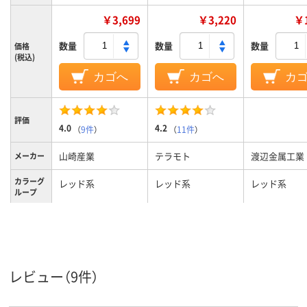
￥3,699
￥3,220
￥1
数量
数量
数量
価格
(税込)
カゴへ
カゴへ
カ
評価
4.0
4.2
（
9件
）
（
11件
）
山崎産業
テラモト
渡辺金属工業
メーカー
カラーグ
レッド系
レッド系
レッド系
ループ
スチール
スチール
素材
1.8kg
1.3kg
260g
質量
レビュー（9件）