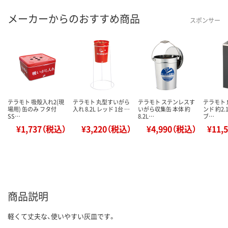
メーカーからのおすすめ商品
スポンサー
テラモト 吸殻入れ2(現
テラモト 丸型すいがら
テラモト ステンレスす
テラモト
場用) 缶のみ フタ付
入れ 8.2L レッド 1台 …
いがら収集缶 本体 約
ンド 約2.
SS…
8.2L…
ブ…
¥1,737（税込）
¥3,220（税込）
¥4,990（税込）
¥11,
商品説明
軽くて丈夫な、使いやすい灰皿です。