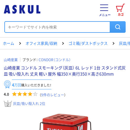
カゴ
メニュー
ホーム
オフィス家具/収納
ゴミ箱/ダストボックス
灰皿/
山崎産業
ブランド：
CONDOR（コンドル）
山崎産業 コンドル スモーキング（灰皿） 6L レッド 1台 スタンド式灰
皿 吸い殻入れ 丈夫 軽い 屋外 幅350×奥行350×高さ630mm
4
万回
購入いただきました！
4.0
（
9
件のレビュー
）
灰皿/吸い殻入れ 2位