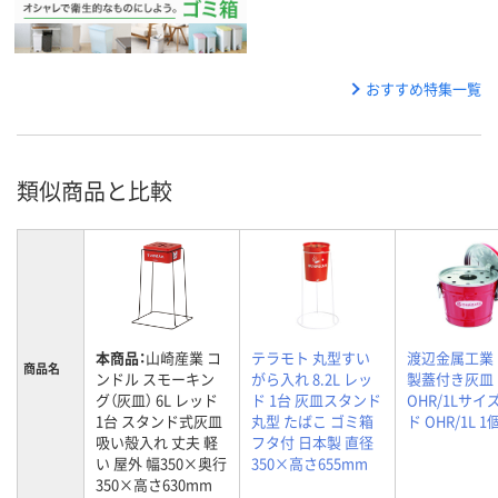
おすすめ特集一覧
類似商品と比較
本商品：
山崎産業 コ
テラモト 丸型すい
渡辺金属工業
商品名
ンドル スモーキン
がら入れ 8.2L レッ
製蓋付き灰皿
グ（灰皿） 6L レッド
ド 1台 灰皿スタンド
OHR/1Lサイ
1台 スタンド式灰皿
丸型 たばこ ゴミ箱
ド OHR/1L 1
吸い殻入れ 丈夫 軽
フタ付 日本製 直径
い 屋外 幅350×奥行
350×高さ655mm
350×高さ630mm