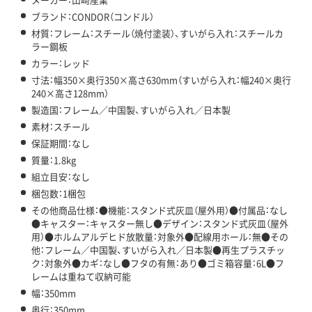
ブランド：CONDOR（コンドル）
材質：フレーム：スチール（焼付塗装）、すいがら入れ：スチールカ
ラー鋼板
カラー：レッド
寸法：幅350×奥行350×高さ630mm（すいがら入れ：幅240×奥行
240×高さ128mm）
製造国：フレーム／中国製、すいがら入れ／日本製
素材：スチール
保証期間：なし
質量：1.8kg
組立目安：なし
梱包数：1梱包
その他商品仕様：●機能：スタンド式灰皿（屋外用）●付属品：なし
●キャスター：キャスター無し●デザイン：スタンド式灰皿（屋外
用）●ホルムアルデヒド放散量：対象外●配線用ホール：無●その
他：フレーム／中国製、すいがら入れ／日本製●再生プラスチッ
ク：対象外●カギ：なし●フタの有無：あり●ゴミ箱容量：6L●フ
レームは重ねて収納可能
幅：350mm
奥行：350mm