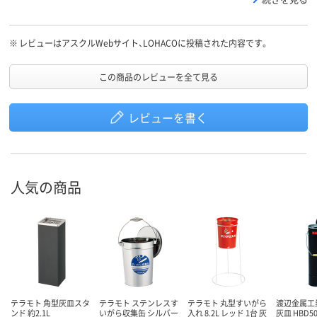
※
レビューはアスクルWebサイト、LOHACOに投稿された内容です。
この商品のレビューを全て見る
レビューを書く
人気の商品
テラモト 角型灰皿スタ
テラモト ステンレスす
テラモト 丸型すいがら
渡辺金属工
ンド 約2.1L
いがら収集缶 シルバー
入れ 8.2L レッド 1台 灰
灰皿 HBD50