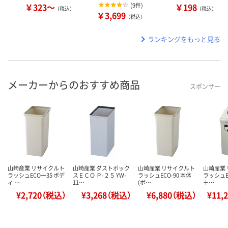
￥323～
(
9件
)
￥198
（税込）
（税込）
￥3,699
（税込）
ランキングをもっと見る
メーカーからのおすすめ商品
スポンサー
山崎産業 リサイクルト
山崎産業 ダストボック
山崎産業 リサイクルト
山崎産業
ラッシュECOー35 ボデ
スＥＣＯ Ｐ-２５ YW-
ラッシュECO-90 本体
ラッシュE
ィ …
11…
(ボ…
＋…
¥2,720（税込）
¥3,268（税込）
¥6,880（税込）
¥11,