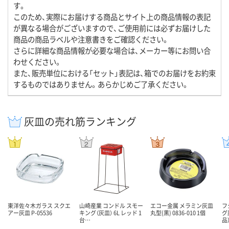
す。
このため、実際にお届けする商品とサイト上の商品情報の表記
が異なる場合がございますので、ご使用前には必ずお届けした
商品の商品ラベルや注意書きをご確認ください。
さらに詳細な商品情報が必要な場合は、メーカー等にお問い合
わせください。
また、販売単位における「セット」表記は、箱でのお届けをお約束
するものではありません。あらかじめご了承ください。
灰皿の売れ筋ランキング
東洋佐々木ガラス スクエ
山崎産業 コンドル スモー
エコー金属 メラミン灰皿
フ
アー灰皿 P-05536
キング（灰皿） 6L レッド 1
丸型(黒) 0836-010 1個
グ
台…
品