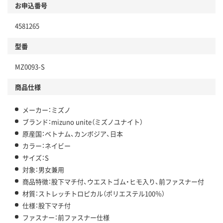
お申込番号
4581265
型番
MZ0093-S
商品仕様
メーカー：ミズノ
ブランド：mizuno unite（ミズノユナイト）
原産国：ベトナム、カンボジア、日本
カラー：ネイビー
サイズ：S
対象：男女兼用
商品特徴：股下マチ付、ウエストゴム・ヒモ入り、前ファスナー付
材質：ストレッチトロピカル（ポリエステル100％）
仕様：股下マチ付
ファスナー：前ファスナー仕様