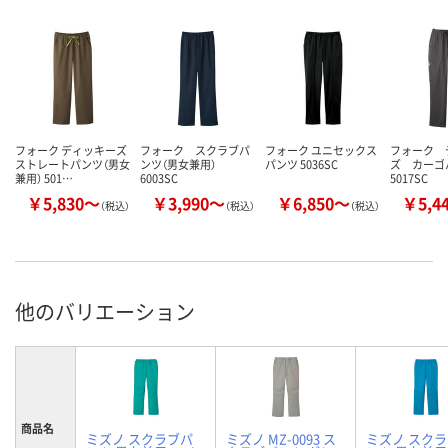
フォーク ディッキーズ
フォーク スクラブパ
フォーク ユニセックス
フォーク 
ストレートパンツ（男女
ンツ（男女兼用）
パンツ 5036SC
ズ カー
兼用） 501…
6003SC
5017SC
￥5,830～
￥3,990～
￥6,850～
￥5,4
（税込）
（税込）
（税込）
他のバリエーション
商品名
ミズノ スクラブパ
ミズノ MZ-0093 ス
ミズノ スク