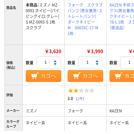
本商品：
ミズノ MZ-
フォーク スクラブ
KAZEN 手術
商品名
0093 ネイビー(パイ
パンツ（男女兼用・ス
クス(男女兼用
ピングイロ:グレー)
トレートパンツ）
クネイビー L 1
S MZ-0093-S 1枚
ダークネイビー
78-L 1枚 
スクラブ
M 6003SC-17-M
（直送品）
1枚
￥3,620
￥3,990
￥4
数量
数量
数量
価格
(税込)
カゴへ
カゴへ
カ
評価
2.0
（
1件
）
ミズノ
フォーク
KAZEN
メーカー
カラーグ
ネイビー系
ネイビー系
ネイビー系
ループ