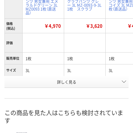
ンツ 男女兼用 エメ
クラブパンツ グレ
ンツ 男女兼用
ラルドグリーン 3L
ー 3L MZ-0093-9-3L
コイズ 3L MZ0
MZ0093 1枚（直送
1枚 スクラブ
枚（直送品）
品）
価格
￥4,970
￥3,620
￥4
(税込)
評価
1枚
1枚
1枚
販売単位
3L
3L
3L
サイズ
詳しく見る
エメラルドグリーン
グレー
ターコイズ
カラー
お申込番
WEE6899
1362864
WEE6886
号
直送品
2点
直送品
在庫
この商品を見た人はこちらも検討されていま
す
9月2日（水）まで
8月13日（木）
9月2日（水）ま
お届け日