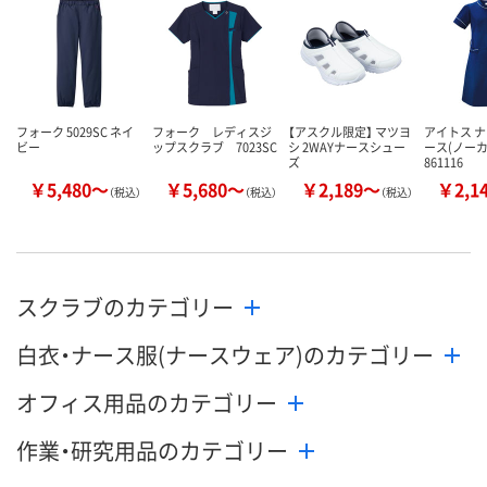
数量
数量
数量
カゴへ
カゴへ
カ
フォーク 5029SC ネイ
フォーク レディスジ
【アスクル限定】 マツヨ
アイトス 
ビー
ップスクラブ 7023SC
シ 2WAYナースシュー
ース(ノー
ズ
861116
￥5,480～
￥5,680～
￥2,189～
￥2,1
（税込）
（税込）
（税込）
スクラブのカテゴリー
白衣・ナース服(ナースウェア)のカテゴリー
オフィス用品のカテゴリー
作業・研究用品のカテゴリー