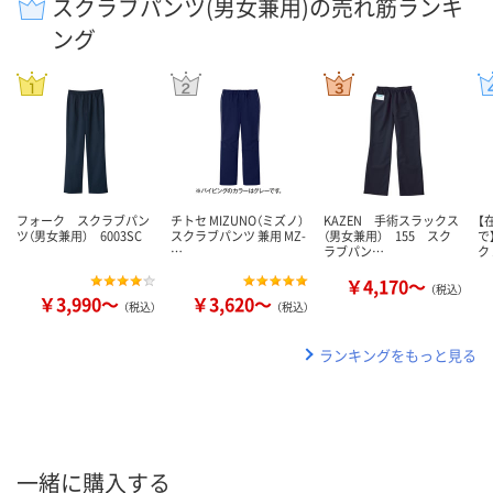
スクラブパンツ(男女兼用)の売れ筋ランキ
ング
フォーク スクラブパン
チトセ MIZUNO（ミズノ）
KAZEN 手術スラックス
【
ツ（男女兼用） 6003SC
スクラブパンツ 兼用 MZ-
（男女兼用） 155 スク
で
…
ラブパン…
ク
￥4,170～
（税込）
￥3,990～
￥3,620～
（税込）
（税込）
ランキングをもっと見る
一緒に購入する