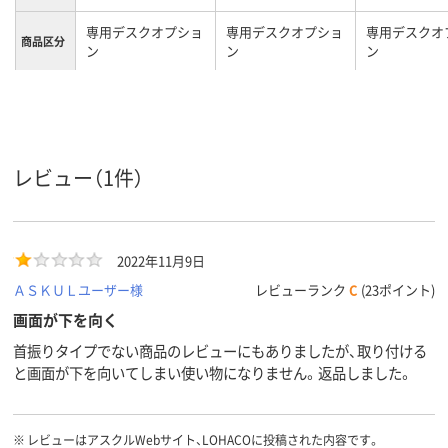
専用デスクオプショ
専用デスクオプショ
専用デスクオ
商品区分
ン
ン
ン
カラーグ
ブラック系
ブラック系
ループ
1kg
15g
質量
レビュー（1件）
2022年11月9日
ＡＳＫＵＬユーザー様
レビューランク
C
(23ポイント)
画面が下を向く
首振りタイプでない商品のレビューにもありましたが、取り付ける
と画面が下を向いてしまい使い物になりません。返品しました。
※
レビューはアスクルWebサイト、LOHACOに投稿された内容です。