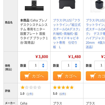
本商品：
Ceha プレノ
プラス（PLUS）「フラ
プラス（PLUS
商品名
デスクシステムシス
ットライン」「組立式
ラットライン
テム 専用モニター
スチールOAデスク」
式スチールO
設置プレート 首振
片袖机・両袖机・脇
ク」 デス
りタイプ ブラック 1
机・サイドキャビネ
ハイアジャス
台（取寄品）
ット専用 仕切り
20mm 4個
板 L
送品）
￥3,800
￥1,480
￥2
数量
数量
数量
価格
(税込)
カゴへ
カゴへ
カ
評価
1.0
5.0
（
1件
）
（
6件
）
Ceha
プラス
プラス
メーカー