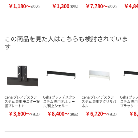
￥1,180～
￥1,300
￥7,780～
￥4,8
（税込）
（税込）
（税込）
この商品を見た人はこちらも検討されていま
す
Ceha プレノデスクシ
Ceha プレノデスクシ
Ceha プレノデスクシ
Ceha プ
ステム 専用 モニター設
ステム 専用 机上レー
ステム 専用アクリルパ
ステム 専用
置プレート（…
ル/机上シェル…
ネル
ブラック …
￥3,600～
￥8,400～
￥6,720～
￥8,
（税込）
（税込）
（税込）