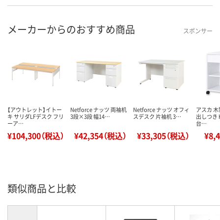
メーカーからのおすすめ商品
スポンサー
【アウトレット】イトー
Netforce ナッツ 両袖机
Netforce ナッツ オフィ
アスカ 木
キ サリダLFデスク フリ
3段×3段 幅14…
スデスク 片袖机 3…
出しつき H
ーア…
台…
¥104,300（税込）
¥42,354（税込）
¥33,305（税込）
¥8,
類似商品と比較