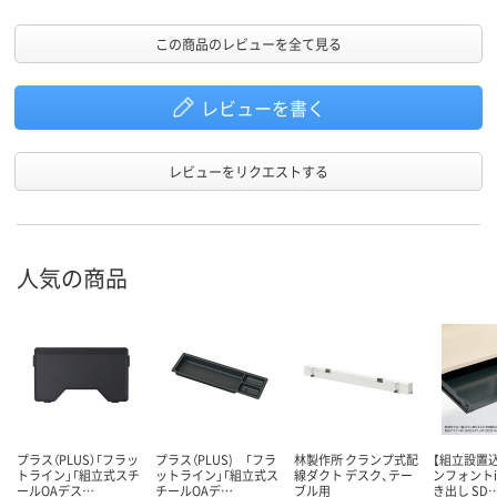
この商品のレビューを全て見る
レビューを書く
レビューをリクエストする
人気の商品
プラス（PLUS）「フラッ
プラス（PLUS) 「フラ
林製作所 クランプ式配
【組立設置込
トライン」「組立式スチ
ットライン」「組立式ス
線ダクト デスク、テー
ンフォントi
ールOAデス…
チールOAデ…
ブル用
き出し SD