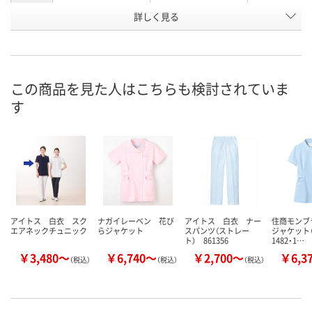
詳しく見る
ダークネイビー
ピンク
ホワイト
カラー
お申込番
7761534
K276799
7761472
号
直送品
直送品
直送品
在庫
この商品を見た人はこちらも検討されていま
す
8月24日（月）まで
8月24日（月）まで
8月24日（月）
お届け日
数量
数量
数量
カゴへ
カゴへ
カ
アイトス 白衣 スク
ナガイレーベン 花び
アイトス 白衣 ナー
住商モンブ
エアネックチュニック
らジャケット
スパンツ（ストレー
ジャケット（半
ト） 861356
1482・1…
￥3,480～
￥6,740～
￥2,700～
￥6,3
（税込）
（税込）
（税込）