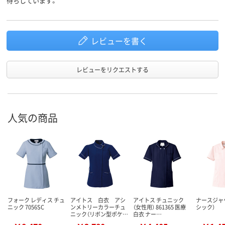
待ちしています。
レビューを書く
レビューをリクエストする
人気の商品
フォーク レディス チュ
アイトス 白衣 アシ
アイトス チュニック
ナースジャ
ニック 7056SC
ンメトリーカラーチュ
（女性用） 861365 医療
シック）
ニック（リボン型ポケ…
白衣 ナー…