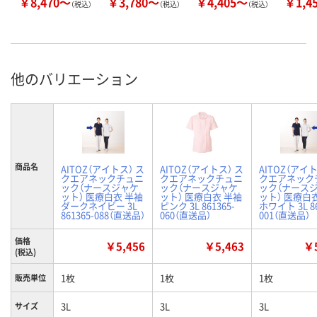
￥8,470～
￥3,780～
￥4,405～
￥1,4
（税込）
（税込）
（税込）
他のバリエーション
商品名
AITOZ（アイトス） ス
AITOZ（アイトス） ス
AITOZ（アイト
クエアネックチュニ
クエアネックチュニ
クエアネック
ック（ナースジャケ
ック（ナースジャケ
ック（ナース
ット） 医療白衣 半袖
ット） 医療白衣 半袖
ット） 医療白
ダークネイビー 3L
ピンク 3L 861365-
ホワイト 3L 86
861365-088（直送品）
060（直送品）
001（直送品）
価格
￥5,456
￥5,463
￥5
(税込)
1枚
1枚
1枚
販売単位
3L
3L
3L
サイズ