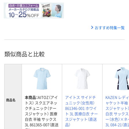
おすすめ特集一覧
類似商品と比較
本商品：
AITOZ（アイ
アイトス サイドチ
KAZEN レデ
商品名
トス） スクエアネッ
ュニック（女性用）
ャケット半袖 
クチュニック（ナー
861346-001 ホワイ
スジャケット）
スジャケット） 医療
ト 3L 医療白衣 ナー
白衣 サック
白衣 半袖 サックス
スジャケット（直送
ー（水色）×ネ
3L 861365-007（直送
品）
3L 084-21（