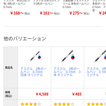
アスクル 多色(2色・3
アスクル なめらかイン
三菱鉛筆 ジェットスト
ジェット
色・4色)ボールペン
ク2色ボールペン
リーム 多色ボールペン
多色ボー
0.7mm
0.7mm
0.7mm 
定…
￥168～
￥161～
￥275～
￥2
（税込）
（税込）
（税込）
他のバリエーション
商品名
アスクル 3色ボー
アスクル 3色ボー
アスクル 3
ルペン 0.7mm
ルペン 0.7mm 3
ルペン 0.7m
30本 オリジナル
本 オリジナル
リジナル
価格
￥4,588
￥485
(税込)