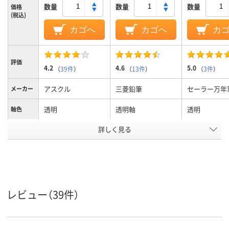
数量
数量
数量
価格
(税込)
カゴへ
カゴへ
カ
評価
4.2
4.6
5.0
（
39件
）
（
13件
）
（
3件
）
アスクル
三菱鉛筆
セーラー万年
メーカー
透明
透明軸
透明
軸色
詳しく見る
0.7mm
0.7mm
0.7mm
ボール径
２色2色
2色2色
22色
色数
インク種
油性インク
油性
油性インク
類
レビュー（39件）
12mm
12.2mm
11mm
軸径
黒・赤
黒･赤
黒色／赤色
インク色