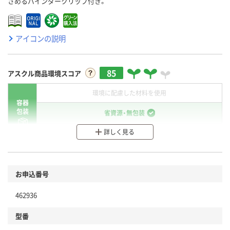
さめるバインダークリップ付き。
アイコンの説明
85
アスクル商品環境スコア
環境に配慮した材料を使用
容器
包装
省資源・無包装
詳しく見る
分別・リサイクルしやすい設計
環境に配慮した材料を使用
商品
お申込番号
本体
省資源・省エネ・節水
462936
分別・リサイクルしやすい設計
型番
独自の回収スキームがある