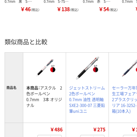
0.7mm 黒 S-…
0.7mm S-7S…
0.7mm 赤 S-…
0.7mm 
￥46
￥138
￥54
（税込）
（税込）
（税込）
類似商品と比較
本商品：
アスクル 2
ジェットストリーム
セーラー万年
商品名
色ボールペン
2色ボールペン
生工場フェア
0.7mm 3本 オリジ
0.7mm 油性 透明軸
2プラスクリッ
ナル
SXE2-300-07 三菱鉛
リア 16-3252-
筆uniユニ
箱(10本入)
￥486
￥275
￥1