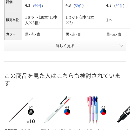
評価
4.3
4.3
4.3
（
59件
）
（
59件
）
（
59件
）
1セット（30本：10本
1セット（3本：1本
1本
販売単位
入×3箱）
×3）
黒・赤・青
黒・赤・青
黒・赤・青
カラー
お申込番
詳しく見る
1239403
342670
197757
号
あり
あり
あり
在庫
8月9日（日）
8月9日（日）
8月9日（日）
お届け日
この商品を見た人はこちらも検討されていま
す
数量
数量
数量
カゴへ
カゴへ
カ