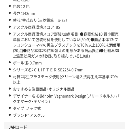
色数：２色
長さ：142mm
替芯：替芯あり（三菱鉛筆 S-7S）
アスクル商品環境スコア：85
アスクル商品環境スコア詳細/加点項目：●容器包装10:最小販売
単位において包装材料を使用していない(50点)●商品本体13:プ
レコンシューマ材の再生プラスチックを70％以上100％未満使用
(20点)●商品本体23:詰め替えの用意がある商品(5点)●仕組み30-
1:温室効果ガスの削減に取り組んでいる(10点)
ボール径：0.7mm
シリーズ名：ＣＬiＦＴＥＲ SE2254 0.7mm
材質：再生プラスチック使用(グリーン購入法再生比率基準)70%
以上
おすすめ＆注目商品：オリジナル商品
デザイナー名：Blidholm Vagnemark Design(ブリードホルム・バ
グネマーク・デザイン)
タイプ：ノック式
ブランド：アスクル
JANコード