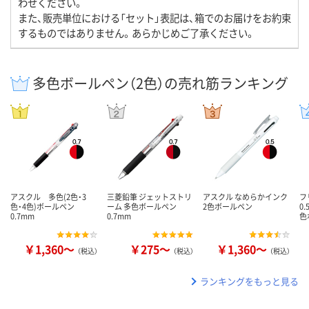
わせください。
また、販売単位における「セット」表記は、箱でのお届けをお約束
するものではありません。あらかじめご了承ください。
多色ボールペン（2色）の売れ筋ランキング
アスクル 多色(2色・3
三菱鉛筆 ジェットストリ
アスクル なめらかインク
フ
色・4色)ボールペン
ーム 多色ボールペン
2色ボールペン
0
0.7mm
0.7mm
色
￥1,360～
￥275～
￥1,360～
（税込）
（税込）
（税込）
ランキングをもっと見る