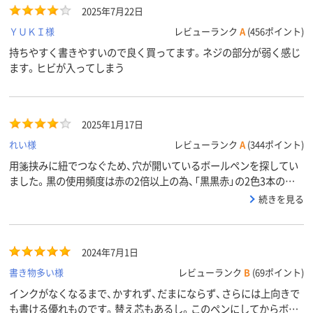
ブラック系、レッド
ブラック系、レッド
クリア(透明・
2025年7月22日
カラーグ
ループ
系
系
系
ＹＵＫＩ様
レビューランク
A
(456ポイント)
アスクル
持ちやすく書きやすいので良く買ってます。ネジの部分が弱く感じ
商品環境
85
ます。ヒビが入ってしまう
スコア
2025年1月17日
れい様
レビューランク
A
(344ポイント)
用箋挟みに紐でつなぐため、穴が開いているボールペンを探してい
ました。黒の使用頻度は赤の2倍以上の為、「黒黒赤」の2色3本の組
合せがあるといいなと思っています
続きを見る
2024年7月1日
書き物多い様
レビューランク
B
(69ポイント)
インクがなくなるまで、かすれず、だまにならず、さらには上向きで
も書ける優れものです。替え芯もあるし。このペンにしてからボー