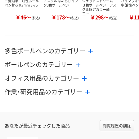
三菱鉛筆 油性ボール
アスクル なめらかイン
ジェットストリーム
ハイマッキー
ペン替芯 0.7mm S-7S
ク3色ボールペン
３色ボールペン アス
字 油性ペン
クル限定カラー軸
三…
￥46～
￥178～
￥298～
￥1
（税込）
（税込）
（税込）
多色ボールペンのカテゴリー
ボールペンのカテゴリー
オフィス用品のカテゴリー
作業・研究用品のカテゴリー
あなたが最近チェックした商品
閲覧履歴の削除