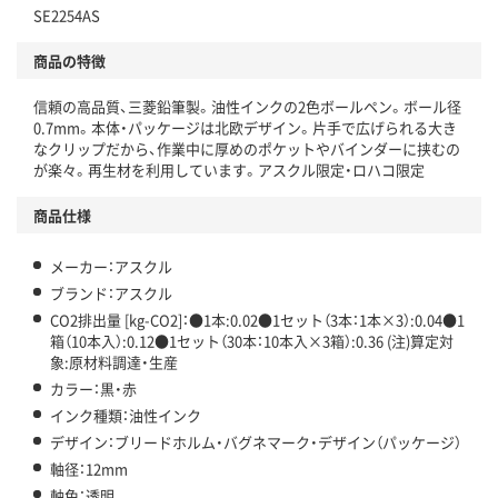
SE2254AS
仕組
アスクルで資源循環している
商品の特徴
温室効果ガスなどの削減
信頼の高品質、三菱鉛筆製。油性インクの2色ボールペン。ボール径
この商品の環境配慮ポイントです。下記商品詳細「
0.7mm。本体・パッケージは北欧デザイン。片手で広げられる大き
アスクル商品環境スコア詳細／加点項目
」で確認できます。
なクリップだから、作業中に厚めのポケットやバインダーに挟むの
が楽々。再生材を利用しています。アスクル限定・ロハコ限定
商品仕様
メーカー：アスクル
ブランド：アスクル
CO2排出量 [kg-CO2]：●1本:0.02●1セット（3本：1本×3）:0.04●1
箱（10本入）:0.12●1セット（30本：10本入×3箱）:0.36 (注)算定対
象:原材料調達・生産
カラー：黒・赤
インク種類：油性インク
デザイン：ブリードホルム・バグネマーク・デザイン（パッケージ）
軸径：12mm
軸色：透明