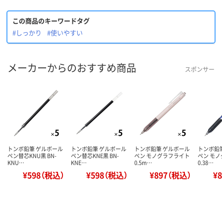
この商品のキーワードタグ
#しっかり
#使いやすい
メーカーからのおすすめ商品
スポンサー
トンボ鉛筆 ゲルボール
トンボ鉛筆 ゲルボール
トンボ鉛筆 ゲルボール
トンボ鉛
ペン替芯KNU黒 BN-
ペン替芯KNE黒 BN-
ペン モノグラフライト
ペン モ
KNU…
KNE…
0.5m…
0.38…
¥598（税込）
¥598（税込）
¥897（税込）
¥