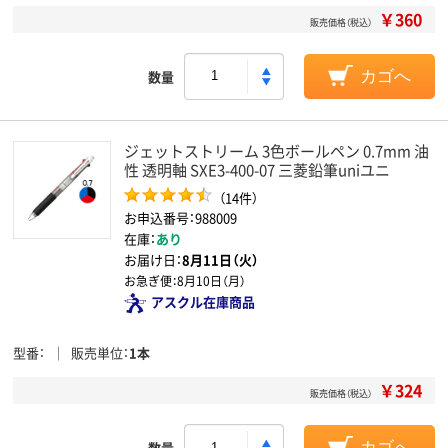
￥360
販売価格（税込）
数量
カゴへ
ジェットストリーム 3色ボールペン 0.7mm 油
性 透明軸 SXE3-400-07 三菱鉛筆uniユニ
（14件）
お申込番号：988009
在庫：
あり
お届け日：
8月11日（火）
お急ぎ便：
8月10日（月）
アスクル在庫商品
型番
販売単位
1本
￥324
販売価格（税込）
数量
カゴへ