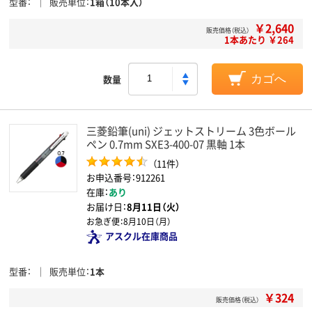
型番
販売単位
1箱（10本入）
￥2,640
販売価格（税込）
1本あたり ￥264
数量
カゴへ
三菱鉛筆(uni) ジェットストリーム 3色ボール
ペン 0.7mm SXE3-400-07 黒軸 1本
（11件）
お申込番号：912261
在庫：
あり
お届け日：
8月11日（火）
お急ぎ便：
8月10日（月）
アスクル在庫商品
型番
販売単位
1本
￥324
販売価格（税込）