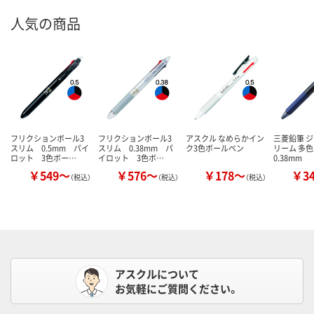
人気の商品
フリクションボール3
フリクションボール3
アスクル なめらかイン
三菱鉛筆 
スリム 0.5mm パイ
スリム 0.38mm パ
ク3色ボールペン
リーム 多
ロット 3色ボー…
イロット 3色ボ…
0.38mm
￥549～
￥576～
￥178～
￥3
（税込）
（税込）
（税込）
アスクルについて
お気軽にご質問ください。