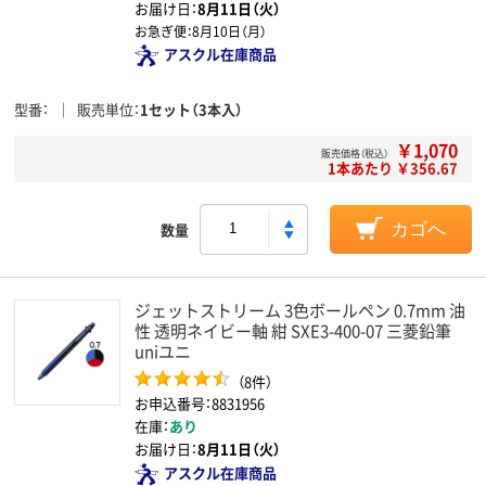
お届け日：
8月11日（火）
お急ぎ便：
8月10日（月）
アスクル在庫商品
型番
販売単位
1セット（3本入）
￥1,070
販売価格（税込）
1本あたり ￥356.67
数量
カゴへ
ジェットストリーム 3色ボールペン 0.7mm 油
性 透明ネイビー軸 紺 SXE3-400-07 三菱鉛筆
uniユニ
（8件）
お申込番号：8831956
在庫：
あり
お届け日：
8月11日（火）
アスクル在庫商品