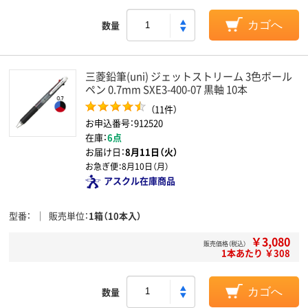
数量
カゴへ
三菱鉛筆(uni) ジェットストリーム 3色ボール
ペン 0.7mm SXE3-400-07 黒軸 10本
（11件）
お申込番号：912520
在庫：
6点
お届け日：
8月11日（火）
お急ぎ便：
8月10日（月）
アスクル在庫商品
型番
販売単位
1箱（10本入）
￥3,080
販売価格（税込）
1本あたり ￥308
数量
カゴへ