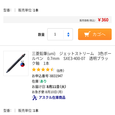
型番
販売単位
1本
￥360
販売価格（税込）
数量
カゴへ
三菱鉛筆(uni) ジェットストリーム 3色ボー
ルペン 0.7mm SXE3-400-07 透明ブラッ
ク軸 1本
（6件）
お申込番号：8831947
在庫：
あり
お届け日：
8月11日（火）
お急ぎ便：
8月10日（月）
アスクル在庫商品
型番
販売単位
1本