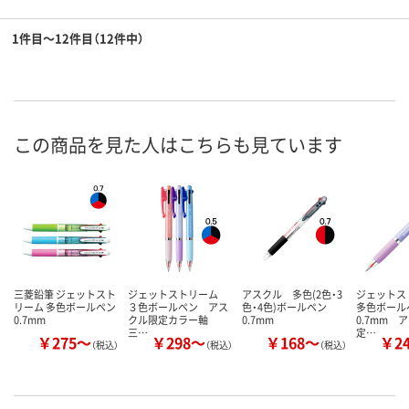
1件目～12件目（12件中）
この商品を見た人はこちらも見ています
三菱鉛筆 ジェットスト
ジェットストリーム
アスクル 多色(2色・3
ジェット
リーム 多色ボールペン
３色ボールペン アス
色・4色)ボールペン
多色ボー
0.7mm
クル限定カラー軸
0.7mm
0.7mm 
三…
定…
￥275～
￥298～
￥168～
￥2
（税込）
（税込）
（税込）