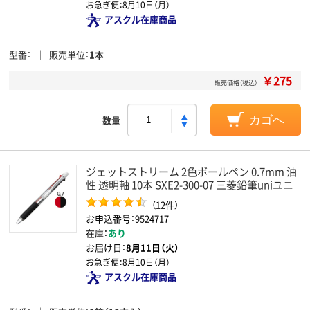
お急ぎ便：
8月10日（月）
アスクル在庫商品
型番
販売単位
1本
￥275
販売価格（税込）
数量
カゴへ
ジェットストリーム 2色ボールペン 0.7mm 油
性 透明軸 10本 SXE2-300-07 三菱鉛筆uniユニ
（12件）
お申込番号：9524717
在庫：
あり
お届け日：
8月11日（火）
お急ぎ便：
8月10日（月）
アスクル在庫商品