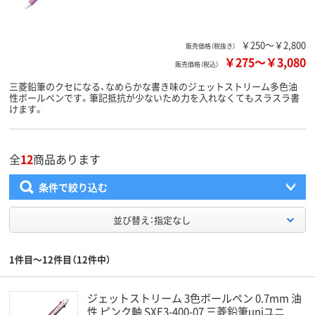
￥250～￥2,800
販売価格（税抜き）
￥275
～
￥3,080
販売価格（税込）
三菱鉛筆のクセになる、なめらかな書き味のジェットストリーム多色油
性ボールペンです。筆記抵抗が少ないため力を入れなくてもスラスラ書
けます。
全
12
商品あります
条件で絞り込む
並び替え：指定なし
1件目～12件目（12件中）
ジェットストリーム 3色ボールペン 0.7mm 油
性 ピンク軸 SXE3-400-07 三菱鉛筆uniユニ