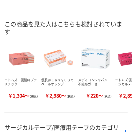
この商品を見た人はこちらも検討されていま
す
ニトムズ 優肌絆プラ
優肌絆ＥａｓｙＣｕｔ
メディコムジャパン
ニトムズ 優
スチック
ペールオレンジ
不織布ガーゼ
ージカルテ
￥1,304～
￥2,980～
￥220～
￥2,8
（税込）
（税込）
（税込）
サージカルテープ/医療用テープのカテゴリ