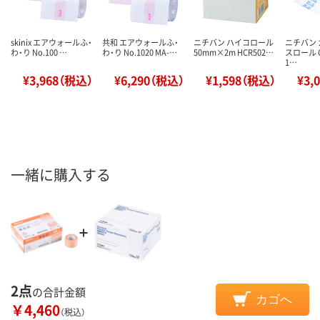
skinix エアウォールふ・
共和 エアウォールふ・
ニチバン ハイコロール
ニチバン
わ・り No.100 …
わ・り No.1020 MA-…
50mm×2m HCR502…
スロール C
1…
¥3,968（税込）
¥6,290（税込）
¥1,598（税込）
¥3,
一緒に購入する
2点
の合計金額
カゴへ
￥4,460
（税込）