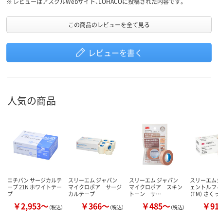
※
レビューはアスクルWebサイト、LOHACOに投稿された内容です。
この商品のレビューを全て見る
レビューを書く
人気の商品
ニチバン サージカルテ
スリーエム ジャパン
スリーエム ジャパン
スリーエム
ープ 21N ホワイトテー
マイクロポア
サージ
マイクロポア
スキン
ェントルフ
プ
カルテープ
トーン サ…
（TM） さ
￥2,953～
￥366～
￥485～
￥9
（税込）
（税込）
（税込）