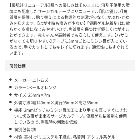
【優肌絆リニューアル】肌への優しさはそのままに、溶剤不使用の環
境にも配慮したサージカルテープにリニューアル【肌に優しい】角
質層を保護し、貼り替えによる物理的な刺激が少なく、かぶれ・かゆ
みを抑えます。【はがす時も痛みが少ない】 「優肌ゲル粘着剤」は、軟
らかく皮膚になじみやすいので、角質層を傷つけず優しくはがすこ
とができます。 赤ちゃんや高齢者でも安心して使えます。【ハサミ
がなくても切りやすい】テープに3mmごとにミシン目が入ってい
るので、手でカットしてもキレイに切れます。通気性にもすぐれて
います。
商品仕様
メーカー：ニトムズ
カラー：ペールオレンジ
サイズ：25mm×7m
外装寸法：幅140mm×奥行95mm×高さ55mm
機能：3mmピッチのミシン目加工により手でも真っすぐにきれ
いに切る事が出来るサージカルテープ。優肌ゲル粘着剤を使用
しているので、剥離時の刺激を低減
個別包装：無
材質：基材：ポリエステル不織布、粘着剤：アクリル系ゲル