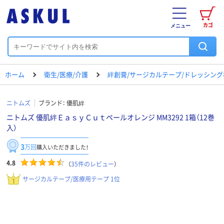
カゴ
メニュー
ホーム
衛生/医療/介護
絆創膏/サージカルテープ/ドレッシング
ニトムズ
ブランド：
優肌絆
ニトムズ 優肌絆ＥａｓｙＣｕｔペールオレンジ MM3292 1箱（12巻
入）
3
万回
購入いただきました！
4.8
（
35
件のレビュー
）
サージカルテープ/医療用テープ 1位