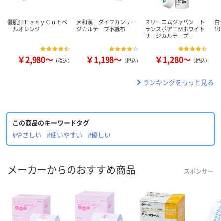
優肌絆ＥａｓｙＣｕｔペ
大和漢 ダイワカンサー
スリーエムジャパン ト
白
ールオレンジ
ジカルテープ不織布
ランスポアＴＭホワイト
10
サージカルテープ…
￥2,980～
￥1,198～
￥1,280～
（税込）
（税込）
（税込）
ランキングをもっと見る
この商品のキーワードタグ
#やさしい
#使いやすい
#優しい
メーカーからのおすすめ商品
スポンサー