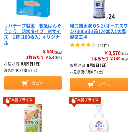
リバテープ製薬 救急ばんそ
経口補水液 OS-1（オーエスワ
うこう 防水タイプ Mサイ
ン）300ml 1箱（24本入）大塚
ズ 1箱（100枚入） オリジナ
製薬工場
ル
（
41件
）
￥640
￥3,576
（税込）
（税込）
1枚あたり ￥6.4
（税込）
1本あたり ￥149
（税込）
お届け日：
8月9日（日）
お届け日：
8月9日（日）
お急ぎ便：
8月8日（土）
お急ぎ便：
8月8日（土）
カゴへ
カゴへ
本気プライス
本気プライス