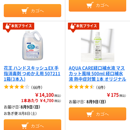
カゴへ
カゴへ
本気プライス
本気プライス
花王 ハンドスキッシュEX 手
AQUA CARE経口補水液 マス
指消毒剤 つめかえ用 507211
カット風味 500ml 経口補水
1箱(3本入)
液 熱中症対策 1本 オリジナル
（
66件
）
（
6件
）
￥14,100
￥175
（税込）
（税込）
1本あたり ￥4,700
お届け日：
8月9日（日）
（税込）
お届け日：
8月9日（日）
お急ぎ便：
8月8日（土）
カゴへ
カゴへ