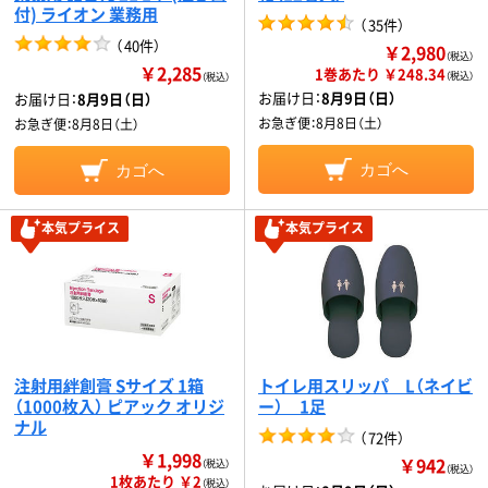
付) ライオン 業務用
（
35件
）
（
40件
）
￥2,980
（税込）
￥2,285
1巻あたり ￥248.34
（税込）
（税込）
お届け日：
8月9日（日）
お届け日：
8月9日（日）
お急ぎ便：
8月8日（土）
お急ぎ便：
8月8日（土）
カゴへ
カゴへ
本気プライス
本気プライス
注射用絆創膏 Sサイズ 1箱
トイレ用スリッパ L（ネイビ
（1000枚入） ピアック オリジ
ー） 1足
ナル
（
72件
）
￥1,998
￥942
（税込）
（税込）
1枚あたり ￥2
（税込）