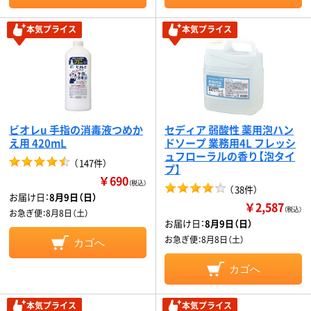
本気プライス
本気プライス
ビオレu 手指の消毒液つめか
セディア 弱酸性 薬用泡ハン
え用 420mL
ドソープ 業務用4L フレッシ
ュフローラルの香り【泡タイ
（
147件
）
プ】
￥690
（税込）
（
38件
）
お届け日：
8月9日（日）
￥2,587
（税込）
お急ぎ便：
8月8日（土）
お届け日：
8月9日（日）
お急ぎ便：
8月8日（土）
カゴへ
カゴへ
本気プライス
本気プライス