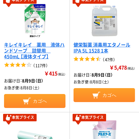
キレイキレイ 薬用 液体ハ
健栄製薬 消毒用エタノール
ンドソープ 詰替用
IPA 5L 1528 1本
450mL 【液体タイプ】
（
47件
）
（
117件
）
￥5,478
（税込）
￥415
お届け日：
8月9日（日）
（税込）
お届け日：
8月9日（日）
お急ぎ便：
8月8日（土）
お急ぎ便：
8月8日（土）
カゴへ
カゴへ
本気プライス
本気プライス