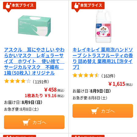
本気プライス
本気プライス
アスクル 耳にやさしい やわ
キレイキレイ 薬用泡ハンドソ
らかいマスク レギュラーサ
ープ シトラスフルーティの香
イズ ホワイト 使い捨て
り 詰め替え 業務用2L【泡タイ
サージカルマスク 不織布
プ】
1箱（50枚入） オリジナル
（
163件
）
（
1191件
）
￥1,615
（税込）
￥458
お届け日：
8月9日（日）
（税込）
1枚あたり ￥9.16
（税込）
お急ぎ便：
8月8日（土）
お届け日：
8月9日（日）
お急ぎ便：
8月8日（土）
カゴへ
カゴへ