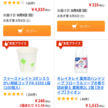
（
66件
）
￥216
（税込）
￥4,810
お届け日：
8月9日（日）
（税込）
お届け日：
8月9日（日）
お急ぎ便：
8月8日（土）
お急ぎ便：
8月8日（土）
カゴへ
カゴへ
本気プライス
本気プライス
ファーストレイト 3オンスう
キレイキレイ 薬用泡ハンドソ
がい用紙コップ FR-5350 1袋
ープ フローラルソープの香り
（100個入）
詰め替え 業務用2L 1個 【泡タ
イプ】ライオン
（
104件
）
（
49件
）
￥248
（税込）
￥1,615
1個あたり ￥2.48
（税込）
（税込）