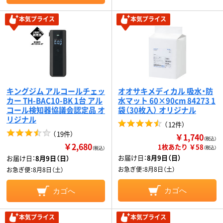
本気プライス
本気プライス
キングジム アルコールチェッ
オオサキメディカル 吸水・防
カー TH-BAC10-BK 1台 アル
水マット 60×90cm 84273 1
コール検知器協議会認定品 オ
袋（30枚入） オリジナル
リジナル
（
12件
）
（
19件
）
￥1,740
（税込）
￥2,680
1枚あたり ￥58
（税込）
（税込）
お届け日：
8月9日（日）
お届け日：
8月9日（日）
お急ぎ便：
8月8日（土）
お急ぎ便：
8月8日（土）
カゴへ
カゴへ
本気プライス
本気プライス