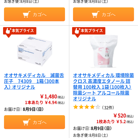
お急ぎ便：
8月8日（土）
お急ぎ便：
8月8日（土）
カゴへ
カゴへ
本気プライス
本気プライス
オオサキメディカル 滅菌舌
オオサキメディカル 環境除菌
圧子 74309 1箱（300本
クロス 高濃度エタノール 詰
入） オリジナル
替用 100枚入 1袋（100枚入）
除菌シート アルコール除菌
￥1,480
（税込）
オリジナル
1本あたり ￥4.94
（税込）
（
32件
）
お届け日：
8月9日（日）
￥520
（税込）
1枚あたり ￥5.2
カゴへ
（税込）
お届け日：
8月9日（日）
お急ぎ便：
8月8日（土）