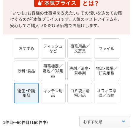
とは？
「いつも」お客様の仕事場を支えたい。その想いを込めてお届
けするのが「本気プライス」です。人気のマストアイテムを、
安心してご購入いただける価格でお届けします。
ティッシュ
事務用品／
おすすめ
ファイル
など
文房具
事務機器／
洗剤／消臭・
物流・現場／
飲料・食品
電池／OA用
芳香剤
研究用品
品
衛生・介護
キッチン用
ゴミ袋／清
オフィス家
用品
品
掃用品
具／収納
おすすめ順
1件目～60件目（160件中）