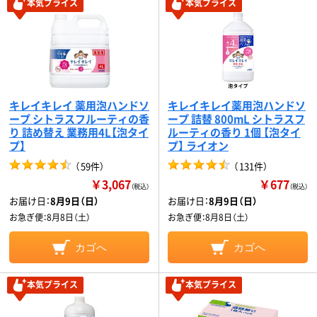
本気プライス
本気プライス
キレイキレイ 薬用泡ハンドソ
キレイキレイ薬用泡ハンドソ
ープ シトラスフルーティの香
ープ 詰替 800mL シトラスフ
り 詰め替え 業務用4L【泡タイ
ルーティの香り 1個 【泡タイ
プ】
プ】 ライオン
（
59件
）
（
131件
）
￥3,067
￥677
（税込）
（税込）
お届け日：
8月9日（日）
お届け日：
8月9日（日）
お急ぎ便：
8月8日（土）
お急ぎ便：
8月8日（土）
カゴへ
カゴへ
本気プライス
本気プライス