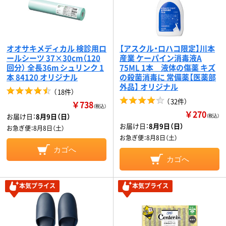
オオサキメディカル 検診用ロ
【アスクル・ロハコ限定】川本
ールシーツ 37×30cm（120
産業 ケーパイン消毒液A
回分） 全長36m シュリンク 1
75ML 1本 液体の傷薬 キズ
本 84120 オリジナル
の殺菌消毒に 常備薬【医薬部
外品】 オリジナル
（
18件
）
（
32件
）
￥738
（税込）
￥270
お届け日：
8月9日（日）
（税込）
お届け日：
8月9日（日）
お急ぎ便：
8月8日（土）
お急ぎ便：
8月8日（土）
カゴへ
カゴへ
本気プライス
本気プライス