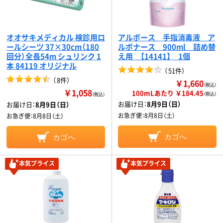
オオサキメディカル 検診用ロ
アルボース 手指消毒液 ア
ールシーツ 37×30cm（180
ルボナース 900ml 詰め替
回分）全長54m シュリンク 1
え用 【14141】 1個
本 84119 オリジナル
（
51件
）
（
8件
）
￥1,660
（税込）
￥1,058
100mLあたり ￥184.45
（税込）
（税込）
お届け日：
8月9日（日）
お届け日：
8月9日（日）
お急ぎ便：
8月8日（土）
お急ぎ便：
8月8日（土）
カゴへ
カゴへ
本気プライス
本気プライス