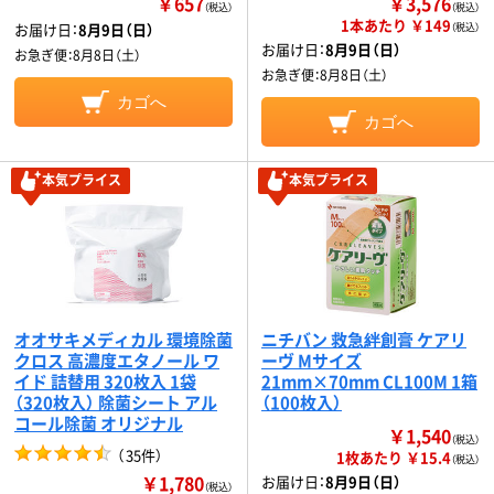
￥657
￥3,576
（税込）
（税込）
1本あたり ￥149
お届け日：
8月9日（日）
（税込）
お届け日：
8月9日（日）
お急ぎ便：
8月8日（土）
お急ぎ便：
8月8日（土）
カゴへ
カゴへ
本気プライス
本気プライス
オオサキメディカル 環境除菌
ニチバン 救急絆創膏 ケアリ
クロス 高濃度エタノール ワ
ーヴ Mサイズ
イド 詰替用 320枚入 1袋
21mm×70mm CL100M 1箱
（320枚入） 除菌シート アル
（100枚入）
コール除菌 オリジナル
￥1,540
（税込）
（
35件
）
1枚あたり ￥15.4
（税込）
￥1,780
お届け日：
8月9日（日）
（税込）