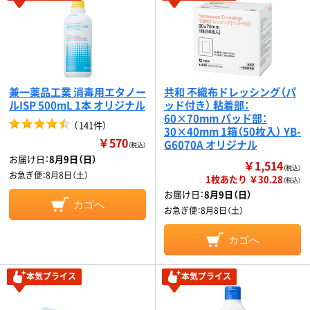
兼一薬品工業 消毒用エタノー
共和 不織布ドレッシング（パ
ルISP 500mL 1本 オリジナル
ッド付き） 粘着部：
60×70mm パッド部：
（
141件
）
30×40mm 1箱（50枚入） YB-
￥570
G6070A オリジナル
（税込）
お届け日：
8月9日（日）
￥1,514
（税込）
お急ぎ便：
8月8日（土）
1枚あたり ￥30.28
（税込）
お届け日：
8月9日（日）
カゴへ
お急ぎ便：
8月8日（土）
カゴへ
本気プライス
本気プライス