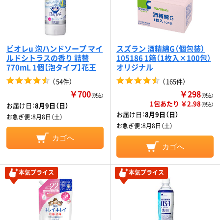
ビオレu 泡ハンドソープ マイ
スズラン 酒精綿G（個包装）
ルドシトラスの香り 詰替
105186 1箱（1枚入×100包）
770mL 1個【泡タイプ】花王
オリジナル
（
54件
）
（
165件
）
￥700
￥298
（税込）
（税込）
1包あたり ￥2.98
お届け日：
8月9日（日）
（税込）
お届け日：
8月9日（日）
お急ぎ便：
8月8日（土）
お急ぎ便：
8月8日（土）
カゴへ
カゴへ
本気プライス
本気プライス