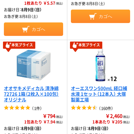
1枚あたり ￥5.57
お急ぎ便：
8月8日（土）
（税込）
お届け日：
8月9日（日）
お急ぎ便：
8月8日（土）
カゴへ
カゴへ
本気プライス
本気プライス
オオサキメディカル 清浄綿
オーエスワン500mL 経口補
72726 1箱（2枚入×100包）
水液 1セット（12本入） 大塚
オリジナル
製薬工場
（
1件
）
（
160件
）
￥794
￥2,460
（税込）
（税込）
1包あたり ￥7.94
1本あたり ￥205
（税込）
（税込）
お届け日：
8月9日（日）
お届け日：
8月9日（日）