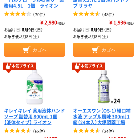
務用4.5L 1個 ライオン
プ サラヤ
（
20件
）
（
48件
）
￥2,980
￥1,936
（税込）
（税込）
お届け日：
8月9日（日）
お届け日：
8月9日（日）
お急ぎ便：
8月8日（土）
お急ぎ便：
8月8日（土）
カゴへ
カゴへ
本気プライス
本気プライス
キレイキレイ 薬用液体ハンド
オーエスワン（OS-1）経口補
ソープ 詰替用 800mL 1個
水液 アップル風味 300ml 1
【液体タイプ】 ライオン
箱（24本入）大塚製薬工場
（
68件
）
（
34件
）