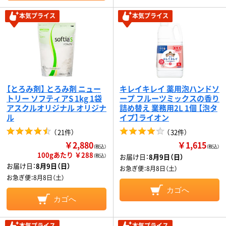
本気プライス
本気プライス
【とろみ剤】 とろみ剤 ニュー
キレイキレイ 薬用泡ハンドソ
トリー ソフティアS 1kg 1袋
ープ フルーツミックスの香り
アスクルオリジナル オリジナ
詰め替え 業務用2L 1個 【泡タ
ル
イプ】ライオン
（
21件
）
（
32件
）
￥2,880
￥1,615
（税込）
（税込）
100gあたり ￥288
お届け日：
8月9日（日）
（税込）
お届け日：
8月9日（日）
お急ぎ便：
8月8日（土）
お急ぎ便：
8月8日（土）
カゴへ
カゴへ
本気プライス
本気プライス