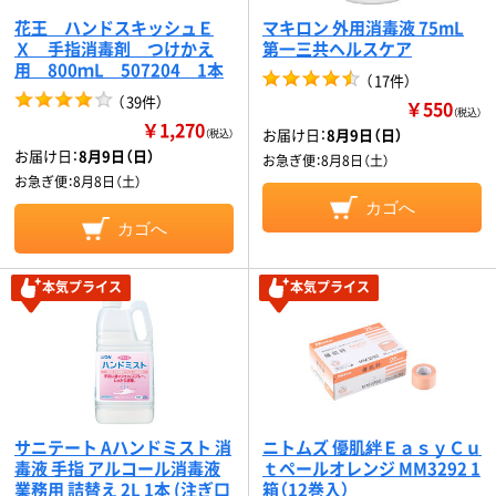
花王 ハンドスキッシュＥ
マキロン 外用消毒液 75mL
Ｘ 手指消毒剤 つけかえ
第一三共ヘルスケア
用 800ｍL 507204 1本
（
17件
）
（
39件
）
￥550
（税込）
￥1,270
お届け日：
8月9日（日）
（税込）
お届け日：
8月9日（日）
お急ぎ便：
8月8日（土）
お急ぎ便：
8月8日（土）
カゴへ
カゴへ
本気プライス
本気プライス
サニテート Aハンドミスト 消
ニトムズ 優肌絆ＥａｓｙＣｕ
毒液 手指 アルコール消毒液
ｔペールオレンジ MM3292 1
業務用 詰替え 2L 1本 (注ぎ口
箱（12巻入）