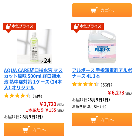
カゴへ
本気プライス
本気プライス
AQUA CARE経口補水液 マス
アルボース 手指消毒剤アルボ
カット風味 500ml 経口補水
ナース 4L 1本
液 熱中症対策 1ケース（24本
（
56件
）
入） オリジナル
￥6,273
（税込）
（
6件
）
お届け日：
8月9日（日）
￥3,720
（税込）
お急ぎ便：
8月8日（土）
1本あたり ￥155
（税込）
お届け日：
8月9日（日）
カゴへ
カゴへ