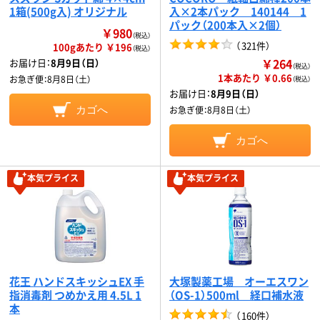
1箱(500g入) オリジナル
入×2本パック 140144 1
パック（200本入×2個）
￥980
（税込）
（
321件
）
100gあたり ￥196
（税込）
￥264
お届け日：
8月9日（日）
（税込）
1本あたり ￥0.66
お急ぎ便：
8月8日（土）
（税込）
お届け日：
8月9日（日）
カゴへ
お急ぎ便：
8月8日（土）
カゴへ
本気プライス
本気プライス
花王 ハンドスキッシュEX 手
大塚製薬工場 オーエスワン
指消毒剤 つめかえ用 4.5L 1
（OS-1）500ml 経口補水液
本
（
160件
）