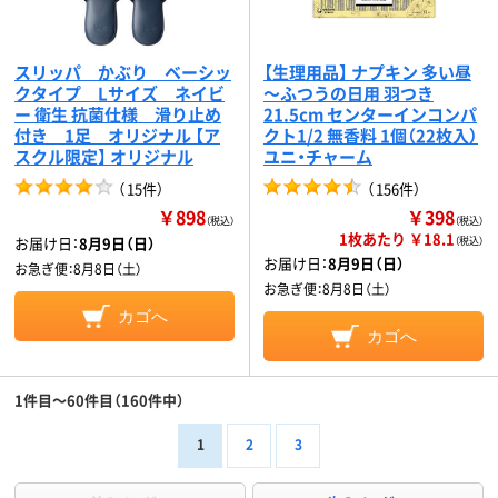
スリッパ かぶり ベーシッ
【生理用品】 ナプキン 多い昼
クタイプ Lサイズ ネイビ
～ふつうの日用 羽つき
ー 衛生 抗菌仕様 滑り止め
21.5cm センターインコンパ
付き 1足 オリジナル 【ア
クト1/2 無香料 1個（22枚入）
スクル限定】 オリジナル
ユニ・チャーム
（
15件
）
（
156件
）
￥898
￥398
（税込）
（税込）
1枚あたり ￥18.1
お届け日：
8月9日（日）
（税込）
お届け日：
8月9日（日）
お急ぎ便：
8月8日（土）
お急ぎ便：
8月8日（土）
カゴへ
カゴへ
1件目～60件目（160件中）
1
2
3