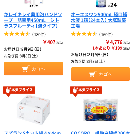
キレイキレイ薬用泡ハンドソ
オーエスワン500mL 経口補
ープ 詰替用450mL シト
水液 1箱（24本入） 大塚製薬
ラスフルーティ【泡タイプ】
工場
（
180件
）
（
160件
）
￥407
￥4,776
（税込）
（税込）
1本あたり ￥199
お届け日：
8月9日（日）
（税込）
お届け日：
8月9日（日）
お急ぎ便：
8月8日（土）
お急ぎ便：
8月8日（土）
カゴへ
カゴへ
本気プライス
本気プライス
スズラン Sカット綿 4×4cm
COCORO 紙軸白綿棒200本