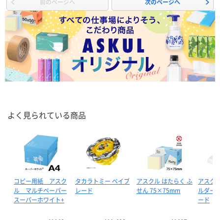
前のページへ
次のページへ
よく見られている商品
コピー用紙 アスク
タカラトミー ベイブ
アスクル はたらく ふ
アスクル
ル マルチペーパー
レード
せん 75×75mm
ルダー 
スーパーホワイト+
ード