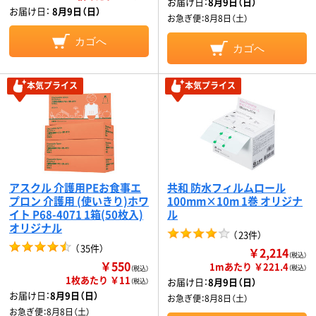
お届け日：
8月9日（日）
お届け日：
8月9日（日）
お急ぎ便：
8月8日（土）
カゴへ
カゴへ
本気プライス
本気プライス
アスクル 介護用PEお食事エ
共和 防水フィルムロール
プロン 介護用 (使いきり)ホワ
100mm×10m 1巻 オリジナ
イト P68-4071 1箱(50枚入)
ル
オリジナル
（
23件
）
（
35件
）
￥2,214
（税込）
￥550
1mあたり ￥221.4
（税込）
（税込）
1枚あたり ￥11
お届け日：
8月9日（日）
（税込）
お届け日：
8月9日（日）
お急ぎ便：
8月8日（土）
お急ぎ便：
8月8日（土）