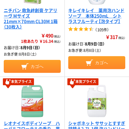
ニチバン 救急絆創膏 ケアリ
キレイキレイ 薬用泡ハンド
ーヴ Mサイズ
ソープ 本体250mL シト
21mm×70mm CL30M 1箱
ラスフルーティ【泡タイプ】
（30枚入）
（
105件
）
￥490
￥317
（税込）
（税込）
1枚あたり ￥16.34
（税込）
お届け日：
8月9日（日）
お届け日：
8月9日（日）
お急ぎ便：
8月8日（土）
お急ぎ便：
8月8日（土）
カゴへ
カゴへ
本気プライス
本気プライス
レオナイスボディソープ ハ
シャボネット ササッとすすぎ
ーバルフローラルの香り 業
詰替え2.7L 1個 泡ハンドソー