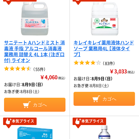
サニテート Aハンドミスト 消
キレイキレイ薬用液体ハンド
毒液 手指 アルコール消毒液
ソープ 業務用4L 【液体タイ
業務用 詰替え 4L 1本 (注ぎ口
プ】
付) ライオン
（
83件
）
（
55件
）
￥3,033
（税込）
￥4,060
お届け日：
8月9日（日）
（税込）
お届け日：
8月9日（日）
お急ぎ便：
8月8日（土）
お急ぎ便：
8月8日（土）
カゴへ
カゴへ
本気プライス
本気プライス