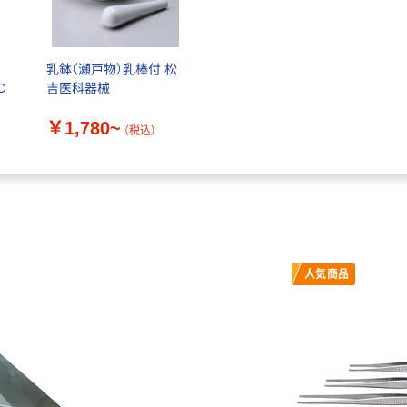
乳鉢（瀬戸物）乳棒付 松
C
吉医科器械
￥1,780~
（税込）
人気商品