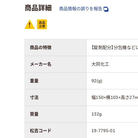
商品詳細
商品情報の誤りを報告
商品の特徴
【錠剤配分】分包機など
メーカー名
大同化工
重量
92(g)
寸法
幅150×横103×高さ27
質量
132g
松吉コード
19-7795-01