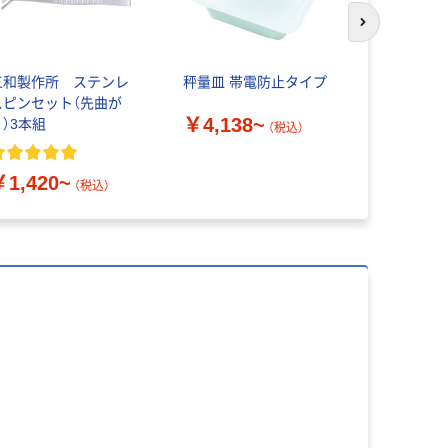
次のスライド
三和製作所 ステンレ
秤量皿 帯電防止タイプ
アズワン 秤
スピンセット（先曲が
0504
￥4,138~
り）3本組
（税込）
￥2,039
￥1,420~
（税込）