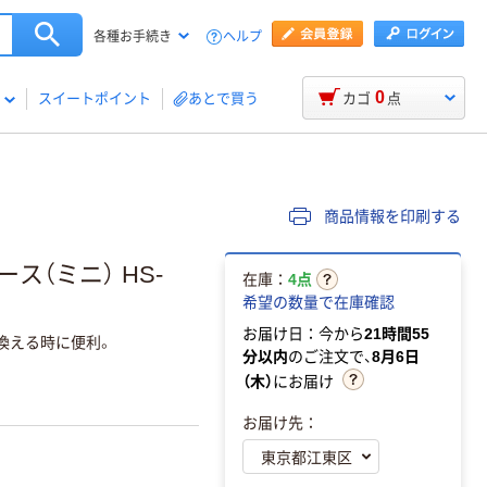
ヘルプ
各種お手続き
0
スイートポイント
あとで買う
カゴ
点
商品情報を印刷する
ス（ミニ） HS-
在庫：
4点
希望の数量で在庫確認
お届け日：今から
21時間55
換える時に便利。
分以内
のご注文で、
8月6日
（木）
にお届け
お届け先：