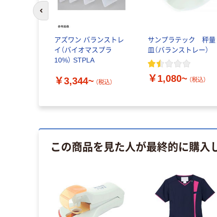
前のスライドへ
ボウル
アズワン バランストレ
サンプラテック 秤量
食器 小鉢 プ
イ（バイオマスプラ
皿（バランストレー）
日本製
10%） STPLA
￥1,080~
￥3,344~
（税込）
税込）
（税込）
この商品を見た人が最終的に購入