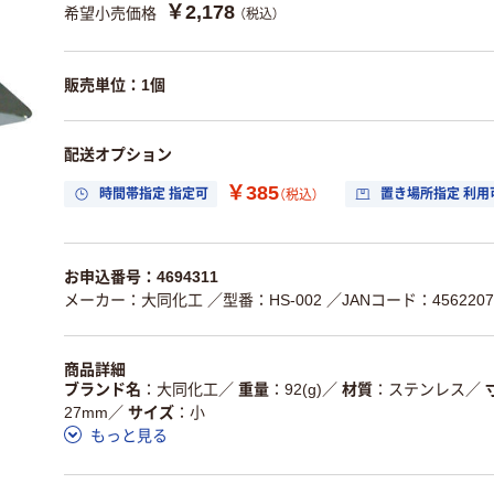
￥2,178
希望小売価格
（税込）
販売単位：1個
配送オプション
￥385
時間帯指定 指定可
置き場所指定 利用
（税込）
お申込番号：4694311
メーカー：大同化工
／型番：HS-002
／JANコード：4562207
商品詳細
ブランド名
大同化工
／
重量
92(g)
／
材質
ステンレス
／
27mm
／
サイズ
小
もっと見る