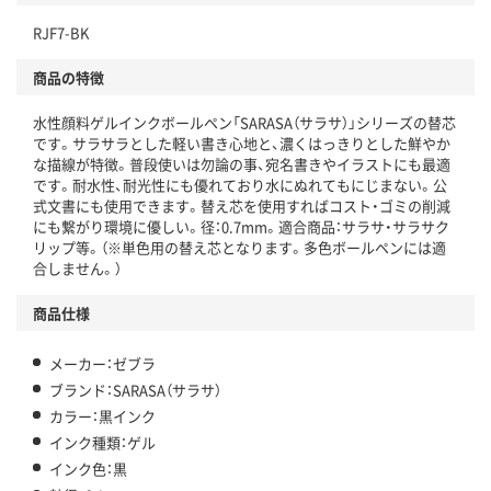
独自の回収スキームがある
RJF7-BK
仕組
アスクルで資源循環している
商品の特徴
温室効果ガスなどの削減
水性顔料ゲルインクボールペン「SARASA（サラサ）」シリーズの替芯
この商品の環境配慮ポイントです。下記商品詳細「
です。サラサラとした軽い書き心地と、濃くはっきりとした鮮やか
アスクル商品環境スコア詳細／加点項目
」で確認できます。
な描線が特徴。普段使いは勿論の事、宛名書きやイラストにも最適
です。耐水性、耐光性にも優れており水にぬれてもにじまない。公
式文書にも使用できます。替え芯を使用すればコスト・ゴミの削減
にも繋がり環境に優しい。径：0.7mm。適合商品：サラサ・サラサク
リップ等。（※単色用の替え芯となります。多色ボールペンには適
合しません。）
商品仕様
メーカー：ゼブラ
ブランド：SARASA（サラサ）
カラー：黒インク
インク種類：ゲル
インク色：黒