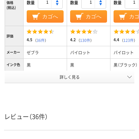
数量
数量
数量
価格
(税込)
カゴへ
カゴへ
カ
評価
4.5
4.2
4.4
（
36件
）
（
130件
）
（
123件
）
ゼブラ
パイロット
パイロット
メーカー
黒
黒
黒（ブラック）
インク色
詳しく見る
0.7mm
0.5mm
0.38mm、0.
ボール径
6.1mm
3.6mm
3.6mm
軸径
ゲル
ゲル
フリクション
インク種
類
（ゲルインク）
レビュー（36件）
アスクル
商品環境
25
45
40
スコア