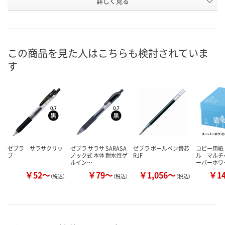
詳しく見る
カシスブラック
カシスブラック
キャメルイエ
インク色
お申込番
XK85670
XK85667
XK85671
号
2点
あり
入荷待ち
在庫
この商品を見た人はこちらも検討されていま
す
ご注文後、お
8月9日（日）
8月9日（日）
ついてご連絡
お届け日
ます
数量
数量
数量
カゴへ
カゴへ
カ
ゼブラ サラサクリッ
ゼブラ サラサ SARASA
ゼブラ ボールペン替芯
コピー用紙
プ
ノック式 本体 耐水性ゲ
RJF
ル マルチ
ルイン…
ーパーホワ
￥52～
￥79～
￥1,056～
￥1
（税込）
（税込）
（税込）