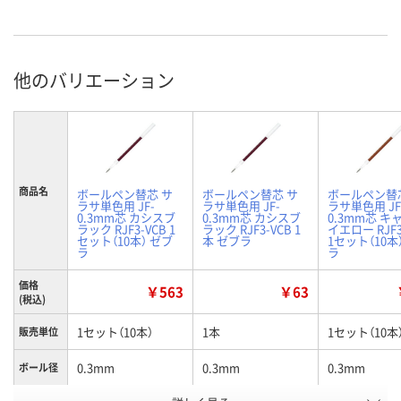
他のバリエーション
商品名
ボールペン替芯 サ
ボールペン替芯 サ
ボールペン替
ラサ単色用 JF-
ラサ単色用 JF-
ラサ単色用 JF
0.3mm芯 カシスブ
0.3mm芯 カシスブ
0.3mm芯 キ
ラック RJF3-VCB 1
ラック RJF3-VCB 1
イエロー RJF3
セット（10本） ゼブ
本 ゼブラ
1セット（10本
ラ
ラ
価格
￥563
￥63
(税込)
1セット（10本）
1本
1セット（10本
販売単位
0.3mm
0.3mm
0.3mm
ボール径