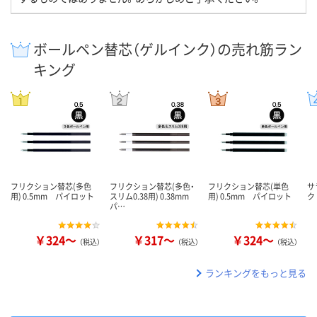
ボールペン替芯（ゲルインク）の売れ筋ラン
キング
フリクション替芯(多色
フリクション替芯(多色・
フリクション替芯(単色
サ
用) 0.5mm パイロット
スリム0.38用) 0.38mm
用) 0.5mm パイロット
ク
パ…
￥324～
￥317～
￥324～
（税込）
（税込）
（税込）
ランキングをもっと見る