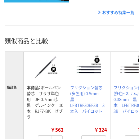
おすすめ特集一覧
類似商品と比較
本商品：
ボールペン
フリクション替芯
フリクション
商品名
替芯 サラサ単色
(多色用) 0.5mm
(多色・スリ
用 JF-0.7mm芯
黒
0.38mm 黒
黒 ゲルインク 10
LFBTRF30EF3B 3
本 LFBTRF3
本 RJF7-BK ゼブ
本入 パイロット
3B パイロ
ラ
￥562
￥324