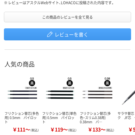
※
レビューはアスクルWebサイト、LOHACOに投稿された内容です。
この商品のレビューを全て見る
レビューを書く
人気の商品
フリクション替芯(多色
フリクション替芯(単色
フリクション替芯(多
サラサ替芯
用) 0.5mm パイロッ
用) 0.5mm パイロッ
色・スリム0.38用)
ク JF芯
ト
ト
0.38mm パ…
￥111～
￥119～
￥133～
￥
（税込）
（税込）
（税込）