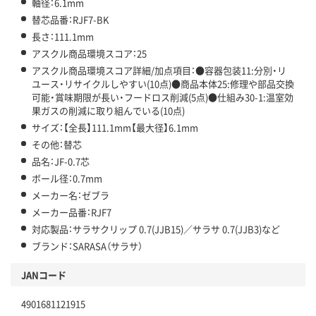
軸径：6.1mm
替芯品番：RJF7-BK
長さ：111.1mm
アスクル商品環境スコア：25
アスクル商品環境スコア詳細/加点項目：●容器包装11:分別・リ
ユース・リサイクルしやすい(10点)●商品本体25:修理や部品交換
可能・賞味期限が長い・フードロス削減(5点)●仕組み30-1:温室効
果ガスの削減に取り組んでいる(10点)
サイズ：【全長】111.1mm【最大径】6.1mm
その他：替芯
品名：JF-0.7芯
ボール径：0.7mm
メーカー名：ゼブラ
メーカー品番：RJF7
対応製品：サラサクリップ 0.7(JJB15)／サラサ 0.7(JJB3)など
ブランド：SARASA（サラサ）
JANコード
4901681121915