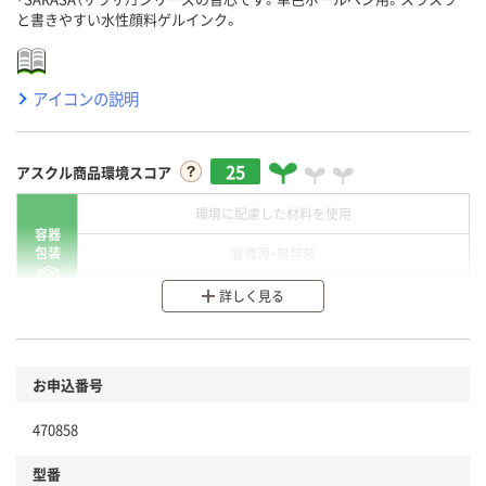
と書きやすい水性顔料ゲルインク。
アイコンの説明
25
アスクル商品環境スコア
環境に配慮した材料を使用
容器
包装
省資源・無包装
分別・リサイクルしやすい設計
詳しく見る
環境に配慮した材料を使用
商品
お申込番号
本体
省資源・省エネ・節水
470858
分別・リサイクルしやすい設計
型番