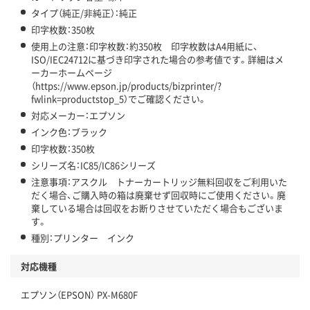
タイプ（純正/非純正）：純正
印字枚数：350枚
使用上の注意：印字枚数：約350枚 印字枚数はA4用紙に、
ISO/IEC24712に基づき印字された場合の参考値です。詳細はメ
ーカーホームページ
（https://www.epson.jp/products/bizprinter/?
fwlink=productstop_5）でご確認ください。
対応メーカー：エプソン
インク色：ブラック
印字枚数：350枚
シリーズ名：IC85/IC86シリーズ
注意事項：アスクル トナーカートリッジ無料回収をご利用いた
だく場合、ご購入時の箱は廃棄せず回収時にご使用ください。廃
棄している場合は回収をお断りさせていただく場合もございま
す。
種別：プリンター インク
対応機種
エプソン（EPSON） PX-M680F