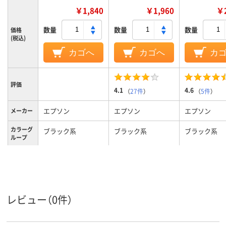
￥1,840
￥1,960
￥2
数量
数量
数量
価格
(税込)
カゴへ
カゴへ
カ
評価
4.1
4.6
（
27件
）
（
5件
）
エプソン
エプソン
エプソン
メーカー
カラーグ
ブラック系
ブラック系
ブラック系
ループ
容量タイ
標準
プ
対応メー
エプソン
エプソン
エプソン
カー
レビュー（0件）