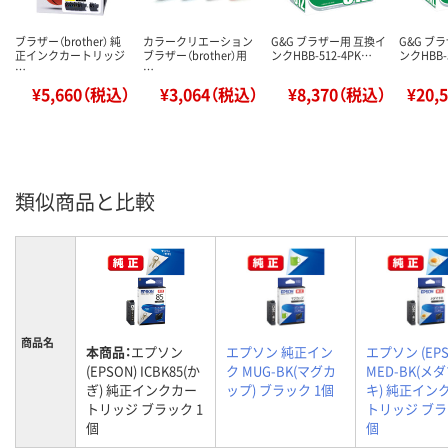
ブラザー（brother） 純
カラークリエーション
G&G ブラザー用 互換イ
G&G ブ
正インクカートリッジ
ブラザー（brother）用
ンクHBB-512-4PK…
ンクHBB-
…
…
¥5,660（税込）
¥3,064（税込）
¥8,370（税込）
¥20,
類似商品と比較
商品名
本商品：
エプソン
エプソン 純正イン
エプソン (EPS
(EPSON) ICBK85(か
ク MUG-BK(マグカ
MED-BK(メ
ぎ) 純正インクカー
ップ) ブラック 1個
キ) 純正イン
トリッジ ブラック 1
トリッジ ブラ
個
個