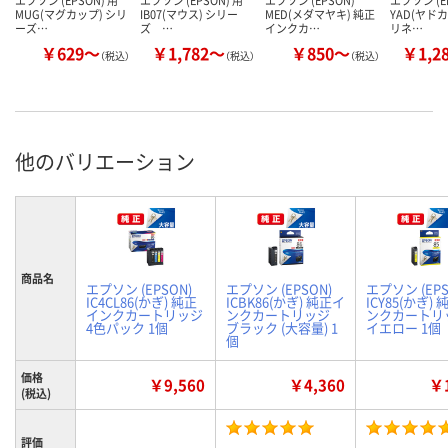
エプソン (EPSON) 用
エプソン (EPSON) 用
エプソン (EPSON)
エプソン (E
MUG(マグカップ) シリ
IB07(マウス) シリー
MED(メダマヤキ) 純正
YAD(ヤドカ
ーズ…
ズ …
インクカ…
リネ…
￥629～
￥1,782～
￥850～
￥1,2
（税込）
（税込）
（税込）
他のバリエーション
商品名
エプソン (EPSON)
エプソン (EPSON)
エプソン (EPS
IC4CL86(かぎ) 純正
ICBK86(かぎ) 純正イ
ICY85(かぎ)
インクカートリッジ
ンクカートリッジ
ンクカートリ
4色パック 1個
ブラック (大容量) 1
イエロー 1個
個
価格
￥9,560
￥4,360
￥1
(税込)
評価