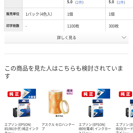
5.0
5.0
（
2件
）
（
1件
）
1パック（4色入）
1個
1個
販売単位
-
1100枚
300枚
印字枚数
詳しく見る
4色パック
ブラック
イエロー
インク色
お申込番
5188330
5190801
5192950
号
9点
あり
入荷待ち
在庫
この商品を見た人はこちらも検討されていま
す
ご注文後、お
8月11日（火）
8月11日（火）
ついてご連絡
お届け日
ます
数量
数量
数量
カゴへ
カゴへ
カ
エプソン (EPSON)
アスクル セロハンテー
エプソン (EPSON)
エプソン (E
85/86(かぎ) 純正インク
プ
IB09(電卓) インクカー
IB10(カー
カー…
トリッ…
正イン…