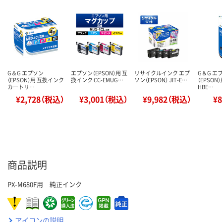
G＆G エプソン
エプソン（EPSON）用 互
リサイクルインク エプ
G＆G エ
（EPSON）用 互換インク
換インク CC-EMUG…
ソン（EPSON） JIT-E…
（EPSON
カートリ…
HBE…
¥2,728（税込）
¥3,001（税込）
¥9,982（税込）
¥
商品説明
PX-M680F用 純正インク
アイコンの説明