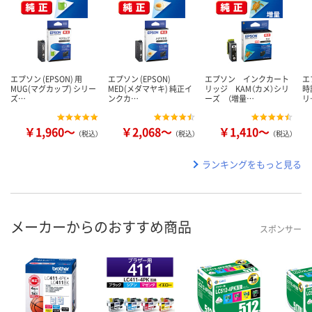
エプソン (EPSON) 用
エプソン (EPSON)
エプソン インクカート
エ
MUG(マグカップ) シリー
MED(メダマヤキ) 純正イ
リッジ KAM（カメ）シリ
時
ズ…
ンクカ…
ーズ （増量…
リ
￥1,960～
￥2,068～
￥1,410～
（税込）
（税込）
（税込）
ランキングをもっと見る
メーカーからのおすすめ商品
スポンサー