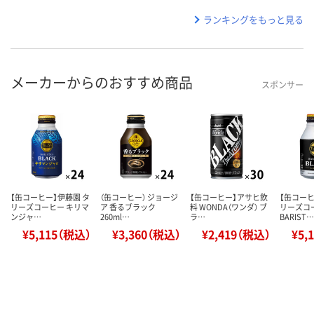
ランキングをもっと見る
メーカーからのおすすめ商品
スポンサー
【缶コーヒー】伊藤園 タ
（缶コーヒー） ジョージ
【缶コーヒー】アサヒ飲
【缶コーヒ
リーズコーヒー キリマ
ア 香るブラック
料 WONDA（ワンダ） ブ
リーズコ
ンジャ…
260ml…
ラ…
BARIST…
¥5,115（税込）
¥3,360（税込）
¥2,419（税込）
¥5,