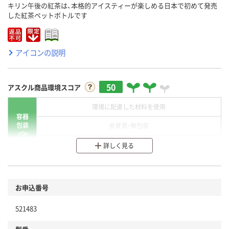
キリン午後の紅茶は、本格的アイスティーが楽しめる日本で初めて発売
した紅茶ペットボトルです
アイコンの説明
50
アスクル商品環境スコア
環境に配慮した材料を使用
容器
包装
省資源・無包装
分別・リサイクルしやすい設計
詳しく見る
環境に配慮した材料を使用
商品
お申込番号
本体
省資源・省エネ・節水
521483
分別・リサイクルしやすい設計