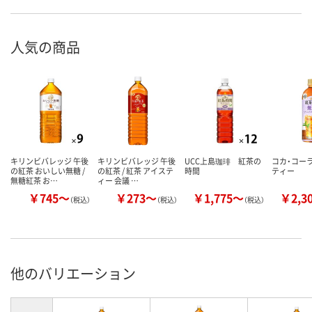
人気の商品
キリンビバレッジ 午後
キリンビバレッジ 午後
UCC上島珈琲 紅茶の
コカ・コー
の紅茶 おいしい無糖 /
の紅茶 / 紅茶 アイステ
時間
ティー
無糖紅茶 お…
ィー 会議 …
￥745～
￥273～
￥1,775～
￥2,3
（税込）
（税込）
（税込）
他のバリエーション