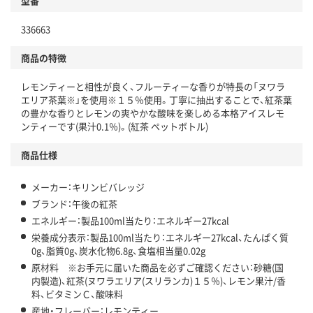
型番
独自の回収スキームがある
仕組
336663
アスクルで資源循環している
商品の特徴
温室効果ガスなどの削減
レモンティーと相性が良く、フルーティーな香りが特長の「ヌワラ
この商品の環境配慮ポイントです。下記商品詳細「
エリア茶葉※」を使用※１５％使用。丁寧に抽出することで、紅茶葉
アスクル商品環境スコア詳細／加点項目
」で確認できます。
の豊かな香りとレモンの爽やかな酸味を楽しめる本格アイスレモ
ンティーです(果汁0.1％)。(紅茶 ペットボトル)
商品仕様
メーカー：キリンビバレッジ
ブランド：午後の紅茶
エネルギー：製品100ml当たり：エネルギー27kcal
栄養成分表示：製品100ml当たり：エネルギー27kcal、たんぱく質
0g、脂質0g、炭水化物6.8g、食塩相当量0.02g
原材料 ※お手元に届いた商品を必ずご確認ください：砂糖(国
内製造)、紅茶(ヌワラエリア(スリランカ)１５％)、レモン果汁/香
料、ビタミンＣ、酸味料
産地・フレーバー：レモンティー