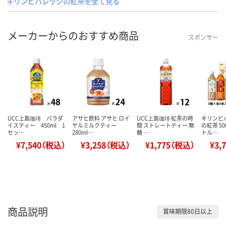
キリンビバレッジの紅茶を全て見る
メーカーからのおすすめ商品
スポンサー
UCC上島珈琲 パラダ
アサヒ飲料 アサヒ ロイ
UCC上島珈琲 紅茶の時
キリンビ
イスティー 450ml 1
ヤルミルクティー
間 ストレートティー 無
の紅茶 5
セッ…
280ml…
糖 …
トル…
¥7,540（税込）
¥3,258（税込）
¥1,775（税込）
¥3,
商品説明
賞味期限80日以上