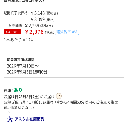
販売単位：1箱（24本入）
￥3,148
期間終了後価格
(税抜き)
￥3,399
(税込)
￥2,756
販売価格
（税抜き）
￥2,976
軽減税率 8%
￥423安い
（税込）
1本あたり￥124
期間限定価格期間
2026年7月10日～
2026年9月3日18時0分
あり
在庫：
お届け日：
8月8日（土）
にお届け
お急ぎ便：8月7日（金）にお届け
（今から
4時間53分
以内のご注文で指定
可。追加料金なし）
アスクル在庫商品