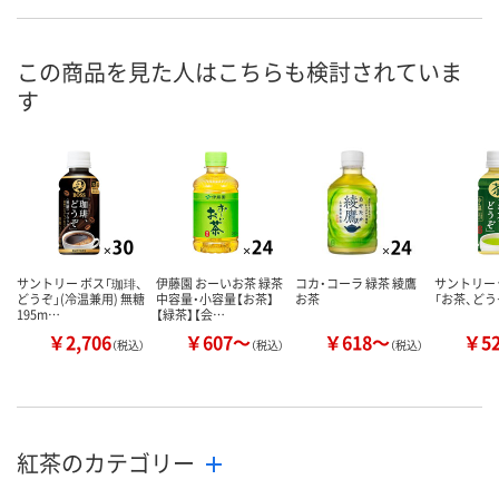
935542
1251168
316929
号
あり
あり
あり
在庫
この商品を見た人はこちらも検討されていま
す
8月7日（金）
8月7日（金）
8月7日（金）
お届け日
数量
数量
数量
カゴへ
カゴへ
カ
サントリー ボス「珈琲、
伊藤園 おーいお茶 緑茶
コカ・コーラ 緑茶 綾鷹
サントリー
どうぞ」(冷温兼用) 無糖
中容量・小容量【お茶】
お茶
「お茶、どう
195m…
【緑茶】【会…
￥2,706
￥607～
￥618～
￥5
（税込）
（税込）
（税込）
紅茶のカテゴリー