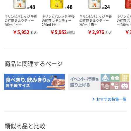
キリンビバレッジ 午後
キリンビバレッジ 午後
キリンビバレッジ 午後
キリンビ
の紅茶 ミルクティー
の紅茶 レモンティー
の紅茶 ミルクティー
の紅茶 
280ml 1セ…
280ml 1セ…
280ml 1箱…
ー 280ml
￥5,952
￥5,952
￥2,976
￥3
（税込）
（税込）
（税込）
商品に関連するページ
おすすめ特集一覧
類似商品と比較