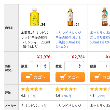
商品名
本商品：
キリンビバ
キリンビバレッジ
ポッカサッポ
レッジ 午後の紅茶
午後の紅茶 おいし
ごしま知覧紅
レモンティー 280ml
い無糖 500ml 1箱
500ml 1箱（2
1箱（24本入）
（24本入）
￥2,976
￥2,784
￥4
数量
数量
数量
価格
(税込)
カゴへ
カゴへ
カ
評価
4.6
4.6
4.3
（
16件
）
（
207件
）
（
29件
）
キリンビバレッジ
キリンビバレッジ
ポッカサッポ
メーカー