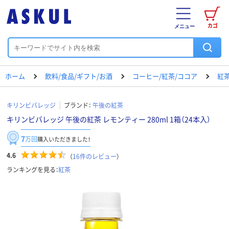
カゴ
メニュー
ホーム
飲料/食品/ギフト/お酒
コーヒー/紅茶/ココア
紅
キリンビバレッジ
ブランド：
午後の紅茶
キリンビバレッジ 午後の紅茶 レモンティー 280ml 1箱（24本入）
7
万回
購入いただきました！
4.6
（
16
件のレビュー
）
ランキングを見る：
紅茶