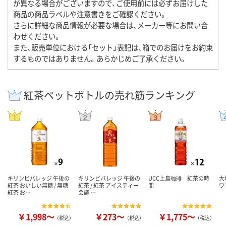
が異なる場合がございますので、ご使用前には必ずお届けした
商品の商品ラベルや注意書きをご確認ください。
さらに詳細な商品情報が必要な場合は、メーカー等にお問い合
わせください。
また、販売単位における「セット」表記は、箱でのお届けをお約束
するものではありません。あらかじめご了承ください。
紅茶ペットボトルの売れ筋ランキング
キリンビバレッジ 午後の
キリンビバレッジ 午後の
UCC上島珈琲 紅茶の時
大
紅茶 おいしい無糖 / 無糖
紅茶 / 紅茶 アイスティー
間
ワ
紅茶 お…
会議 …
￥1,998～
￥273～
￥1,775～
（税込）
（税込）
（税込）