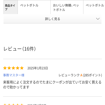
ペットボトル
おいしい無糖、ペッ
ペットボトル
商品タイ
プ
トボトル
アスクル
詳しく見る
商品環境
50
50
50
スコア
レビュー（16件）
2025年1月23日
事務マスター様
レビューランク
A
(285ポイント)
来客用によく注文するのでたまにクーポンが出ていてお安く買える
ので助かってます