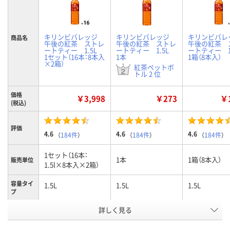
キリンビバレッジ
キリンビバレッジ
キリンビバ
商品名
午後の紅茶 ストレ
午後の紅茶 ストレ
午後の紅茶 
ートティー 1.5L
ートティー 1.5L
ートティー 1
1セット（16本：8本入
1本
1箱（8本入）
×2箱）
紅茶ペットボ
トル 2 位
価格
￥3,998
￥273
￥1
(税込)
評価
4.6
4.6
4.6
（
184件
）
（
184件
）
（
184件
）
1セット（16本：
1本
1箱（8本入）
販売単位
1.5l×8本入×2箱）
容量タイ
1.5L
1.5L
1.5L
プ
詳しく見る
ストレートティー
ストレートティー
ストレートテ
味
お申込番