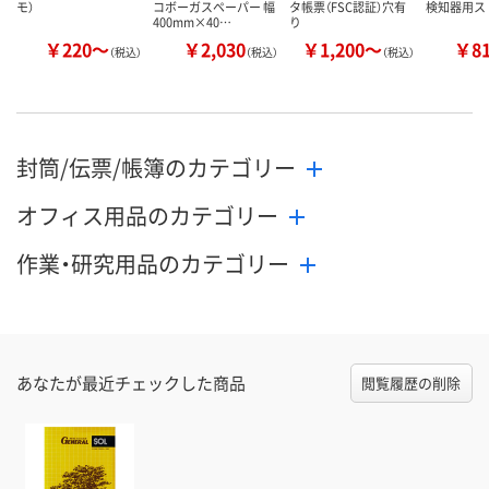
モ）
コボーガスペーパー 幅
タ帳票（FSC認証）穴有
検知器用ス
400mm×40…
り
￥220～
￥2,030
￥1,200～
￥8
（税込）
（税込）
（税込）
封筒/伝票/帳簿のカテゴリー
オフィス用品のカテゴリー
作業・研究用品のカテゴリー
あなたが最近チェックした商品
閲覧履歴の削除