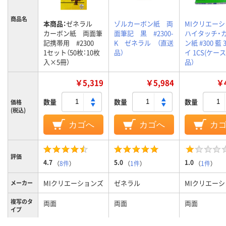
商品名
本商品：
ゼネラル
ゾルカーボン紙 両
MIクリエー
カーボン紙 両面筆
面筆記 黒 #2300-
ハイタッチ・
記携帯用 #2300
K ゼネラル （直送
ン紙 #300 藍 
1セット（50枚：10枚
品）
イ 1CS(ケース
入×5冊）
品）
￥5,319
￥5,984
￥4
数量
数量
数量
価格
(税込)
カゴへ
カゴへ
カ
評価
4.7
5.0
1.0
（
8件
）
（
1件
）
（
1件
）
MIクリエーションズ
ゼネラル
MIクリエー
メーカー
複写のタ
両面
両面
両面
イプ