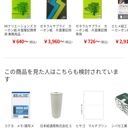
MIクリエーションズ カ
ゼネラルサプライ カ
ゼネラルサプライ カ
エヒメ紙工 
ーボン紙 片面筆記携帯
ーボン紙 片面筆記用
ーボン紙 片面筆記携
ーカーボン紙
用 事務用品 …
帯用
￥640～
￥3,960～
￥726～
￥2,9
（税込）
（税込）
（税込）
この商品を見た人はこちらも検討されていま
す
コクヨ メモ（複写メ
日本紙通商株式会社 エ
ヒサゴ マルチプリン
シバセ工業