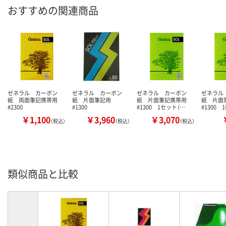
おすすめの関連商品
ゼネラル カーボン
ゼネラル カーボン
ゼネラル カーボン
ゼネラル
紙 両面筆記携帯用
紙 片面筆記用
紙 片面筆記携帯用
紙 片面
#2300
#1300
#1300 1セット（…
#1300 
￥1,100
￥3,960
￥3,070
（税込）
（税込）
（税込）
類似商品と比較