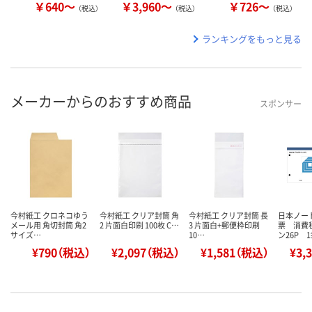
￥640～
￥3,960～
￥726～
（税込）
（税込）
（税込）
ランキングをもっと見る
メーカーからのおすすめ商品
スポンサー
今村紙工 クロネコゆう
今村紙工 クリア封筒 角
今村紙工 クリア封筒 長
日本ノー
メール用 角切封筒 角2
2 片面白印刷 100枚 C…
3 片面白+郵便枠印刷
票 消費
サイズ…
10…
ン26P 
¥790（税込）
¥2,097（税込）
¥1,581（税込）
¥3,