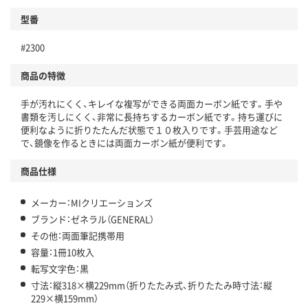
型番
#2300
商品の特徴
手が汚れにくく、キレイな複写ができる両面カーボン紙です。手や
書類を汚しにくく、非常に長持ちするカーボン紙です。持ち運びに
便利なように折りたたんだ状態で１０枚入りです。手芸用途など
で、鏡像を作るときには両面カーボン紙が便利です。
商品仕様
メーカー：MIクリエーションズ
ブランド：ゼネラル（GENERAL）
その他：両面筆記携帯用
容量：1冊10枚入
転写文字色：黒
寸法：縦318×横229mm（折りたたみ式、折りたたみ時寸法：縦
229×横159mm）