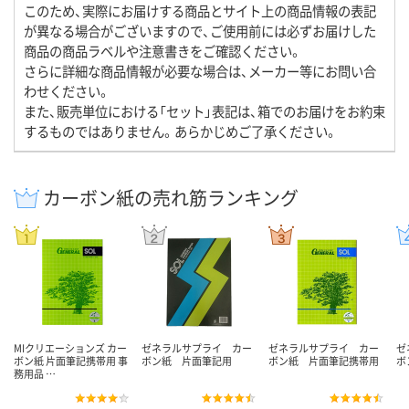
このため、実際にお届けする商品とサイト上の商品情報の表記
が異なる場合がございますので、ご使用前には必ずお届けした
商品の商品ラベルや注意書きをご確認ください。
さらに詳細な商品情報が必要な場合は、メーカー等にお問い合
わせください。
また、販売単位における「セット」表記は、箱でのお届けをお約束
するものではありません。あらかじめご了承ください。
カーボン紙の売れ筋ランキング
MIクリエーションズ カー
ゼネラルサプライ カー
ゼネラルサプライ カー
ゼ
ボン紙 片面筆記携帯用 事
ボン紙 片面筆記用
ボン紙 片面筆記携帯用
ボ
務用品 …