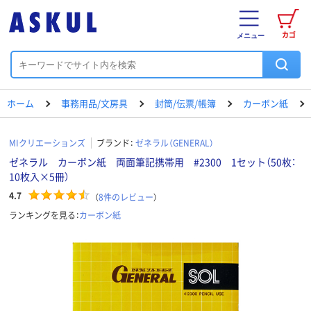
カゴ
メニュー
ホーム
事務用品/文房具
封筒/伝票/帳簿
カーボン紙
MIクリエーションズ
ブランド：
ゼネラル（GENERAL）
ゼネラル カーボン紙 両面筆記携帯用 #2300 1セット（50枚：
10枚入×5冊）
4.7
（
8
件のレビュー
）
ランキングを見る：
カーボン紙