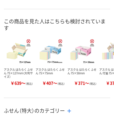
4点
あり
6点
在庫
8月9日（日）
8月9日（日）
8月8日（土）
お届け日
この商品を見た人はこちらも検討されていま
す
数量
数量
数量
カゴへ
カゴへ
カ
アスクル はたらく ふせ
アスクル はたらく ふせ
アスクル はたらく ふせ
アスクル は
ん 75×127ｍｍ（大判サ
ん 75×75mm
ん 75×50mm
ん 付箋 75
イズ）
￥639～
￥407～
￥371～
￥3
（税込）
（税込）
（税込）
ふせん（特大）のカテゴリー