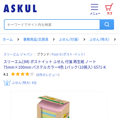
カゴ
メニュー
ホーム
事務用品/文房具
ふせん（付箋）
ふせん（特大）
スリーエム ジャパン
ブランド：
Post-it（ポスト・イット）
スリーエム(3M) ポストイット ふせん 付箋 再生紙 ノート
75mm×100mm パステルカラー4色 1パック（10冊入） 6571-K
4.1
（
8
件のレビュー
）
ふせん（特大） 4位