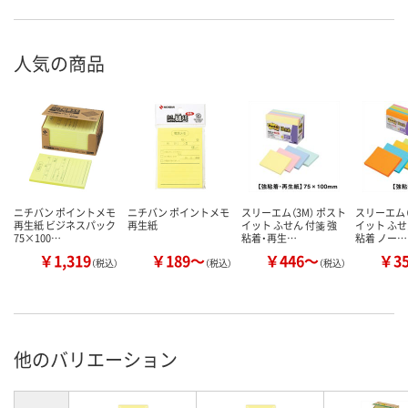
人気の商品
ニチバン ポイントメモ
ニチバン ポイントメモ
スリーエム（3M） ポスト
スリーエム（
再生紙 ビジネスパック
再生紙
イット ふせん 付箋 強
イット ふせ
75×100…
粘着・再生…
粘着 ノー…
￥1,319
￥189～
￥446～
￥3
（税込）
（税込）
（税込）
他のバリエーション