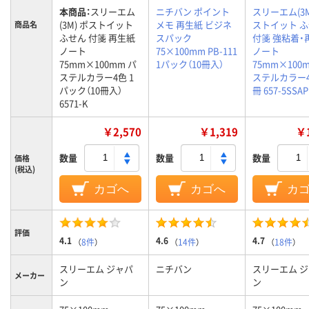
本商品：
スリーエム
ニチバン ポイント
スリーエム(3M
(3M) ポストイット
メモ 再生紙 ビジネ
ストイット 
商品名
ふせん 付箋 再生紙
スパック
付箋 強粘着・
ノート
75×100mm PB-111
ノート
75mm×100mm パ
1パック（10冊入）
75mm×100
ステルカラー4色 1
ステルカラー4
パック（10冊入）
冊 657-5SSAP
6571-K
￥2,570
￥1,319
￥1
数量
数量
数量
価格
(税込)
カゴへ
カゴへ
カ
評価
4.1
4.6
4.7
（
8件
）
（
14件
）
（
18件
）
スリーエム ジャパ
ニチバン
スリーエム 
メーカー
ン
ン