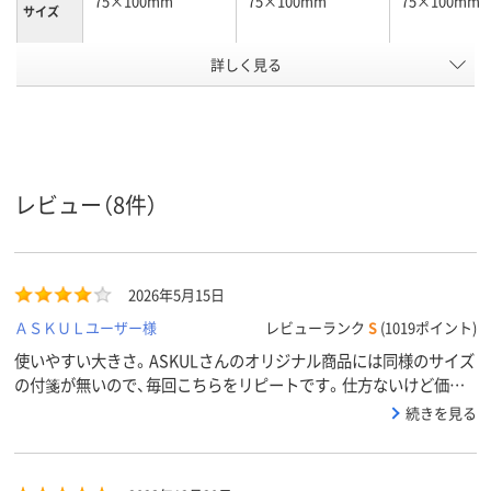
75×100mm
75×100mm
75×100mm
サイズ
詳しく見る
通常粘着
通常粘着
強粘着
粘着力
スタンダード
スタンダード
スタンダード
種類
イエロー系、グリー
イエロー系
イエロー系、
カラータ
ン系、ピンク系、ブル
ン系、ピンク
イプ
ー系
ー系
レビュー（8件）
カラーシ
パステルカラー
パステルカラー
パステルカラ
リーズ
アスクル
2026年5月15日
商品環境
120
120
スコア
ＡＳＫＵＬユーザー様
レビューランク
S
(1019ポイント)
使いやすい大きさ。ASKULさんのオリジナル商品には同様のサイズ
の付箋が無いので、毎回こちらをリピートです。仕方ないけど価格
はちょっと高いのではないかと感じます。
続きを見る