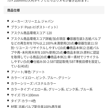
75×100mmの大判タイプでたっぷりメモが書き込めます。
商品仕様
メーカー：スリーエム ジャパン
ブランド：Post-it（ポスト・イット）
アスクル商品環境スコア：120
アスクル商品環境スコア詳細/加点項目：●容器包装3:古紙パルプ
などの再生材を70％以上100％未満使用(20点)●容器包装11:分
別・リユース・リサイクルしやすい(10点)●商品本体12:古紙パル
プや再・未利用木材を100％使用(25点)●商品本体19:原料に認証
を取得している商品(20点)●商品本体21:単一素材でリサイクル
しやすい(5点)●仕組み30-2:SBT認証取得/SBT準拠目標を設定し
ている(40点)
アソート/単色：アソート
カラー：イエロー、ピンク、ブルー、グリーン
カラーシリーズ：パステルカラー
カラータイプ：イエロー系、グリーン系、ピンク系、ブルー系
サイズ：75×100mm
タイプ：カラー4色
材質：古紙パルプ配合率100%再生紙