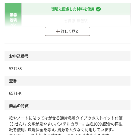
環境に配慮した材料を使用
容器
包装
省資源・無包装
詳しく見る
分別・リサイクルしやすい設計
環境に配慮した材料を使用
商品
お申込番号
本体
省資源・省エネ・節水
531238
分別・リサイクルしやすい設計
型番
独自の回収スキームがある
6571-K
仕組
アスクルで資源循環している
商品の特徴
温室効果ガスなどの削減
紙やノートに貼ってはがせる通常粘着タイプのポストイット付箋
この商品の環境配慮ポイントです。下記商品詳細「
（ふせん）。文字が見やすいパステルカラー。古紙100%配合の再生
紙を使用。環境保全を考え、資源をムダなく利用しています。
アスクル商品環境スコア詳細／加点項目
」で確認できます。