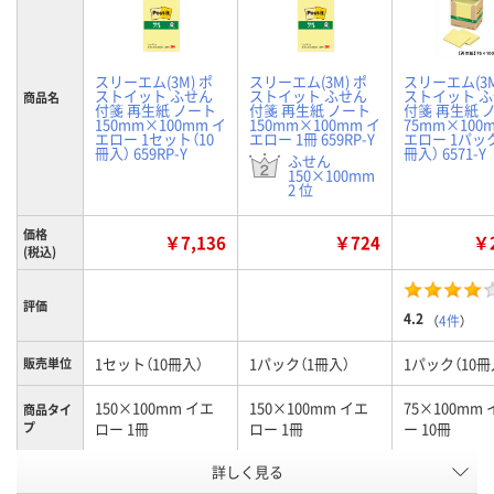
スリーエム(3M) ポ
スリーエム(3M) ポ
スリーエム(3M
ストイット ふせん
ストイット ふせん
ストイット 
商品名
付箋 再生紙 ノート
付箋 再生紙 ノート
付箋 再生紙 
150mm×100mm イ
150mm×100mm イ
75mm×100
エロー 1セット（10
エロー 1冊 659RP-Y
エロー 1パック
冊入） 659RP-Y
冊入） 6571-Y
ふせん
150×100mm
2 位
価格
￥7,136
￥724
￥2
(税込)
評価
4.2
（
4件
）
1セット（10冊入）
1パック（1冊入）
1パック（10冊
販売単位
150×100mm イエ
150×100mm イエ
75×100mm
商品タイ
プ
ロー 1冊
ロー 1冊
ー 10冊
お申込番
詳しく見る
HR14483
8235765
531229
号