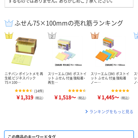
するものではありません。あらかじめご了承ください。
ふせん75×100mmの売れ筋ランキング
ニチバン ポイントメモ 再
スリーエム（3M） ポストイ
スリーエム（3M） ポストイ
ス
生紙 ビジネスパック
ット ふせん 付箋 強粘着・
ット ふせん 付箋 強粘着
ッ
75×100…
再生…
ノー…
ノ
(
14件
)
￥1,319
￥1,518～
￥1,445～
（税込）
（税込）
（税込）
ランキングをもっと見る
この商品のキーワードタグ